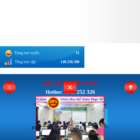
Đang trực tuyến:
31
Tổng truy cập:
140.356.308
KẾ TOÁN THI
ÊN ƯNG
0962 252 326
Hotline:
Email: Ketoanthienung6868@gmail.com
KẾ TOÁN THIÊN ƯNG