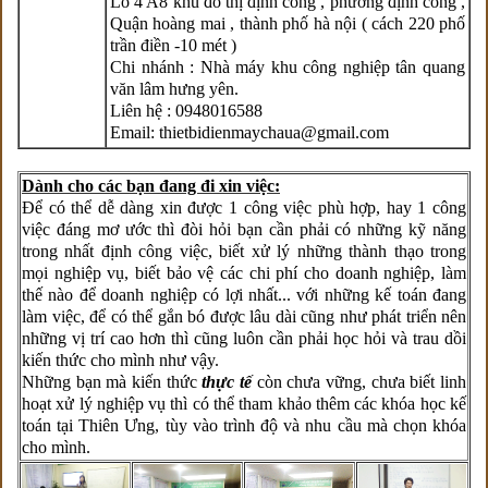
Lô 4 A8 khu đô thị định công , phường định công ,
Quận hoàng mai , thành phố hà nội ( cách 220 phố
trần điền -10 mét )
Chi nhánh : Nhà máy khu công nghiệp tân quang
văn lâm hưng yên.
Liên hệ : 0948016588
Email: thietbidienmaychaua@gmail.com
Dành cho các bạn đang đi xin việc:
Để có thể dễ dàng xin được 1 công việc phù hợp, hay 1 công
việc đáng mơ ước thì đòi hỏi bạn cần phải có những kỹ năng
trong nhất định công việc, biết xử lý những thành thạo trong
mọi nghiệp vụ, biết bảo vệ các chi phí cho doanh nghiệp, làm
thế nào để doanh nghiệp có lợi nhất... với những kế toán đang
làm việc, để có thể gắn bó được lâu dài cũng như phát triển nên
những vị trí cao hơn thì cũng luôn cần phải học hỏi và trau dồi
kiến thức cho mình như vậy.
Những bạn mà kiến thức
thực tế
còn chưa vững, chưa biết linh
hoạt xử lý nghiệp vụ thì có thể tham khảo thêm các khóa học kế
toán tại Thiên Ưng, tùy vào trình độ và nhu cầu mà chọn khóa
cho mình.