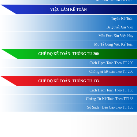
VIỆC LÀM KẾ TOÁN
Tuyển Kế Toán
Bí Quyết Xin Việc
Mẫu Đơn Xin Việc Hay
Mô Tả Công Việc Kế Toán
CHẾ ĐỘ KẾ TOÁN: THÔNG TƯ 200
Cách Hạch Toán Theo TT 200
Chứng từ kế toán theo TT 200
CHẾ ĐỘ KẾ TOÁN: THÔNG TƯ 133
Cách Hạch Toán Theo TT 133
Chứng Từ Kế Toán Theo TT133
Sổ Sách - Báo Cáo theo TT 133