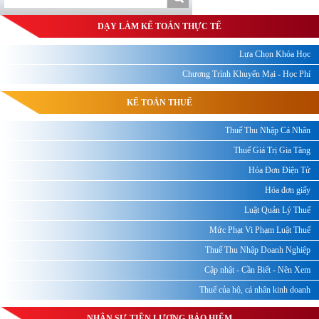
DẠY LÀM KẾ TOÁN THỰC TẾ
Lựa Chọn Khóa Học
Chương Trình Khuyến Mại - Học Phí
KẾ TOÁN THUẾ
Thuế Thu Nhập Cá Nhân
Thuế Giá Trị Gia Tăng
Hóa Đơn Điện Tử
Hóa đơn giấy
Luật Quản Lý Thuế
Mức Phạt Vi Phạm Luật Thuế
Thuế Thu Nhập Doanh Nghiệp
Cập nhật - Cần Biết - Nên Xem
Thuế của hộ, cá nhân kinh doanh
NHÂN SỰ-TIỀN LƯƠNG-BẢO HIỂM