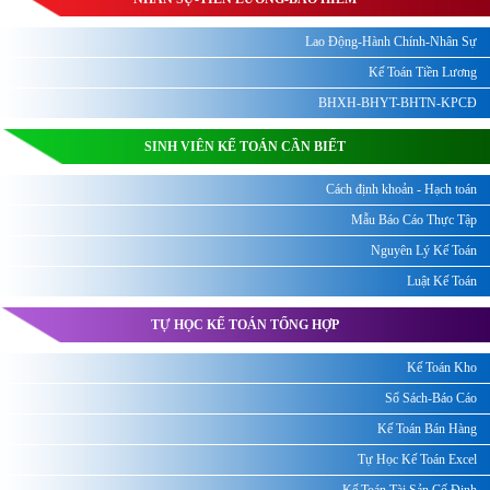
Lao Động-Hành Chính-Nhân Sự
Kế Toán Tiền Lương
BHXH-BHYT-BHTN-KPCĐ
SINH VIÊN KẾ TOÁN CẦN BIẾT
Cách định khoản - Hạch toán
Mẫu Báo Cáo Thực Tập
Nguyên Lý Kế Toán
Luật Kế Toán
TỰ HỌC KẾ TOÁN TỔNG HỢP
Kế Toán Kho
Sổ Sách-Báo Cáo
Kế Toán Bán Hàng
Tự Học Kế Toán Excel
Kế Toán Tài Sản Cố Định