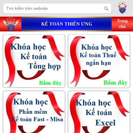
Trang
KẾ TOÁN THIÊN ƯNG
chủ