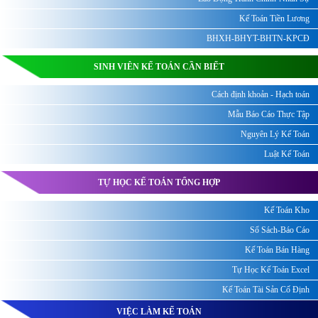
Kế Toán Tiền Lương
BHXH-BHYT-BHTN-KPCĐ
SINH VIÊN KẾ TOÁN CẦN BIẾT
Cách định khoản - Hạch toán
Mẫu Báo Cáo Thực Tập
Nguyên Lý Kế Toán
Luật Kế Toán
TỰ HỌC KẾ TOÁN TỔNG HỢP
Kế Toán Kho
Sổ Sách-Báo Cáo
Kế Toán Bán Hàng
Tự Học Kế Toán Excel
Kế Toán Tài Sản Cố Định
VIỆC LÀM KẾ TOÁN