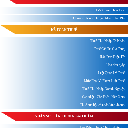
Lựa Chọn Khóa Học
Chương Trình Khuyến Mại - Học Phí
KẾ TOÁN THUẾ
Thuế Thu Nhập Cá Nhân
Thuế Giá Trị Gia Tăng
Hóa Đơn Điện Tử
Hóa đơn giấy
Luật Quản Lý Thuế
Mức Phạt Vi Phạm Luật Thuế
Thuế Thu Nhập Doanh Nghiệp
Cập nhật - Cần Biết - Nên Xem
Thuế của hộ, cá nhân kinh doanh
NHÂN SỰ-TIỀN LƯƠNG-BẢO HIỂM
Lao Động-Hành Chính-Nhân Sự