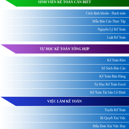
SINH VIÊN KẾ TOÁN CẦN BIẾT
Cách định khoản - Hạch toán
Mẫu Báo Cáo Thực Tập
Nguyên Lý Kế Toán
Luật Kế Toán
TỰ HỌC KẾ TOÁN TỔNG HỢP
Kế Toán Kho
Sổ Sách-Báo Cáo
Kế Toán Bán Hàng
Tự Học Kế Toán Excel
Kế Toán Tài Sản Cố Định
VIỆC LÀM KẾ TOÁN
Tuyển Kế Toán
Bí Quyết Xin Việc
Mẫu Đơn Xin Việc Hay