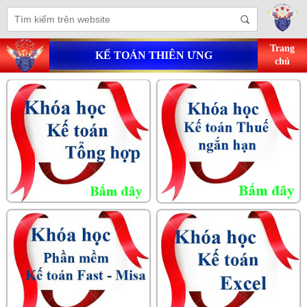
Trang
KẾ TOÁN THIÊN ƯNG
chủ