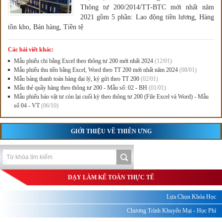
Thông tư 200/2014/TT-BTC mới nhất năm
2021 gồm 5 phần: Lao động tiền lương, Hàng
tồn kho, Bán hàng, Tiền tệ
Các bài viết khác:
Mẫu phiếu chi bằng Excel theo thông tư 200 mới nhất 2024
(12/01)
Mẫu phiếu thu tiền bằng Excel, Word theo TT 200 mới nhất năm 2024
(08/01)
Mẫu bảng thanh toán hàng đại lý, ký gửi theo TT 200
(02/01)
Mẫu thẻ quầy hàng theo thông tư 200 - Mẫu số: 02 - BH
(01/01)
Mẫu phiếu báo vật tư còn lại cuối kỳ theo thông tư 200 (File Excel và Word) - Mẫu
số 04 - VT
(06/10)
GIỚI THIỆU VỀ THIÊN ƯNG
DẠY LÀM KẾ TOÁN THỰC TẾ
Lựa Chọn Khóa Học
Chương Trình Khuyến Mại - Học Phí