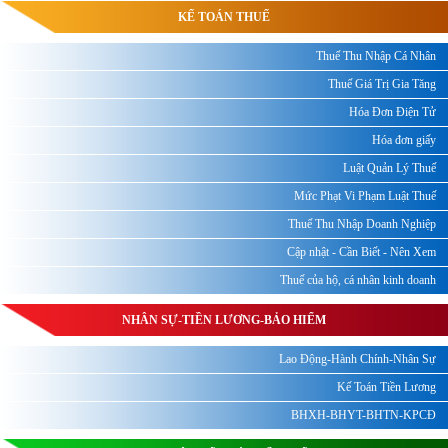
KẾ TOÁN THUẾ
Thuế Thu Nhập Cá Nhân
Thuế Giá Trị Gia Tăng
Hóa Đơn Điện Tử
Hóa đơn giấy
Luật Quản Lý Thuế
Mức Phạt Vi Phạm Luật Thuế
Thuế Thu Nhập Doanh Nghiệp
Cập nhật - Cần Biết - Nên Xem
Thuế của hộ, cá nhân kinh doanh
NHÂN SỰ-TIỀN LƯƠNG-BẢO HIỂM
Lao Động-Hành Chính-Nhân Sự
Kế Toán Tiền Lương
BHXH-BHYT-BHTN-KPCĐ