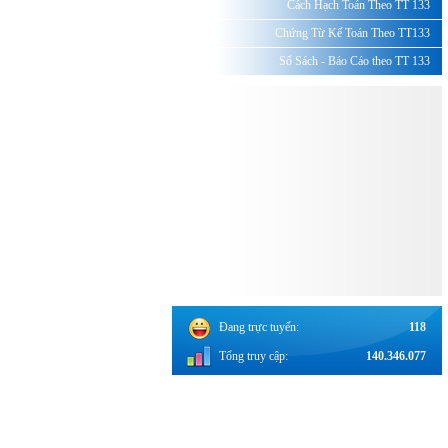
Cách Hạch Toán Theo TT 133
Chứng Từ Kế Toán Theo TT133
Sổ Sách - Báo Cáo theo TT 133
Đang trực tuyến:
118
Tổng truy cập:
140.346.077