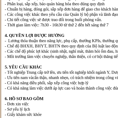
- Phân loại, sắp xếp, bảo quản hàng hóa theo đúng quy định
- Chuẩn bị hàng, đóng gói, sắp xếp đơn hàng để giao cho khách hàn
- Các công việc khác theo yêu cầu của Quản lý bộ phận và lãnh đạo
- Chi tiết công việc sẽ được trao đổi trong buổi phỏng vấn.
- Thời gian làm việc: 7h30 - 16h30 từ thứ 2 đến hết sáng thứ 7
4. QUYỀN LỢI ĐƯỢC HƯỞNG
- Lương thỏa thuận theo năng lực, phụ cấp, thưởng KPIs, thưởng 
- Chế độ BHXH, BHYT, BHTN theo quy định của Bộ luật lao độn
- Các chế độ phúc lợi khác (sinh nhật, nghỉ mát, thăm hỏi ốm đau, h
- Môi trường làm việc chuyên nghiệp, thân thiện, có cơ hội thăng tiế
5. YÊU CẦU KHÁC
- Tốt nghiệp Trung cấp trở lên, ưu tiên tốt nghiệp khối ngành Y, Dư
- Ưu tiên nam vàcẩn thận, nhanh nhẹn, có trách nhiệm trong công vi
- Có khả năng điều phối, sắp xếp công việc hợp lý
- Có khả năng làm việc dưới áp lực cao và hoàn thành công việc đún
6. HỒ SƠ BAO GỒM
- Đơn xin việc
- Sơ yếu lý lịch
- Giấy khám sức khỏe