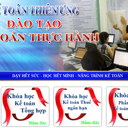
DẠY HẾT SỨC - HỌC HẾT MÌNH - NÂNG TRÌNH KẾ TOÁN