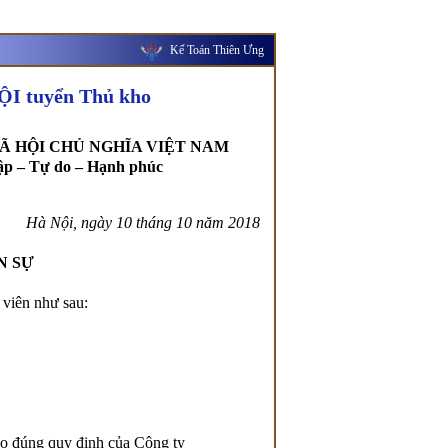
Kế Toán Thiên Ưng
 tuyển Thủ kho
Ã HỘI CHỦ NGHĨA VIỆT NAM
ập – Tự do – Hạnh phúc
Hà Nội, ngày 10 tháng 10 năm 2018
N SỰ
viên như sau:
eo đúng quy định của Công ty