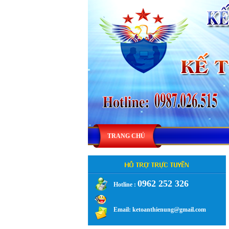
TRANG CHỦ
0962 252 326
Hotline :
.
Email: ketoanthienung@gmail.com