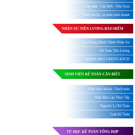
Cập nhật - Cần Biết - Nên Xem
Thuế của hộ, cá nhân kinh doanh
NHÂN SỰ-TIỀN LƯƠNG-BẢO HIỂM
Lao Động-Hành Chính-Nhân Sự
Kế Toán Tiền Lương
BHXH-BHYT-BHTN-KPCĐ
SINH VIÊN KẾ TOÁN CẦN BIẾT
Cách định khoản - Hạch toán
Mẫu Báo Cáo Thực Tập
Nguyên Lý Kế Toán
Luật Kế Toán
TỰ HỌC KẾ TOÁN TỔNG HỢP