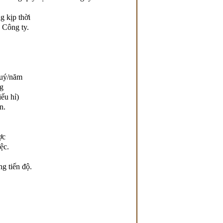
g kịp thời
 Công ty.
quý/năm
g
iếu hỉ)
n.
ợc
ệc.
g tiến độ.