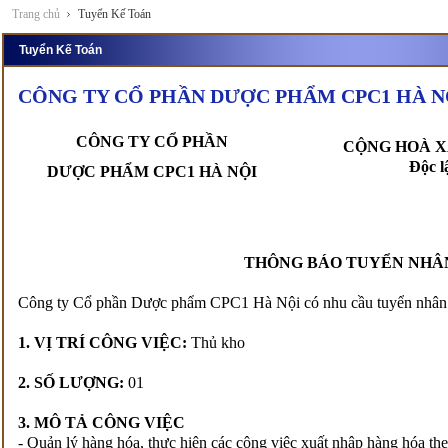
Trang chủ
Tuyển Kế Toán
Tuyển Kế Toán
CÔNG TY CỔ PHẦN DƯỢC PHẨM CPC1 HÀ NỘI
CÔNG TY CỔ PHẦN
CỘNG HOÀ X
Độc l
DƯỢC PHẨM CPC1 HÀ NỘI
THÔNG BÁO TUYỂN NHÂ
Công ty Cổ phần Dược phẩm CPC1 Hà Nội có nhu cầu tuyển nhân 
1. VỊ TRÍ CÔNG VIỆC:
Thủ kho
2. SỐ LƯỢNG:
01
3. MÔ TẢ CÔNG VIỆC
- Quản lý hàng hóa, thực hiện các công việc xuất nhập hàng hóa th