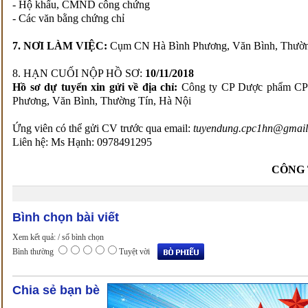
- Hộ khẩu, CMND công chứng
- Các văn bằng chứng chỉ
7. NƠI LÀM VIỆC:
Cụm CN Hà Bình Phương, Văn Bình, Thườn
8. HẠN CUỐI NỘP HỒ SƠ:
10/11/2018
Hồ sơ dự tuyển xin gửi về địa chỉ:
Công ty CP Dược phẩm CP
Phương, Văn Bình, Thường Tín, Hà Nội
Ứng viên có thể gửi CV trước qua email:
tuyendung.cpc1hn@gmai
Liên hệ: Ms Hạnh: 0978491295
CÔNG TY CP 
Bình chọn bài viết
Xem kết quả:
/ số bình chọn
Bình thường
Tuyệt vời
Chia sẻ bạn bè