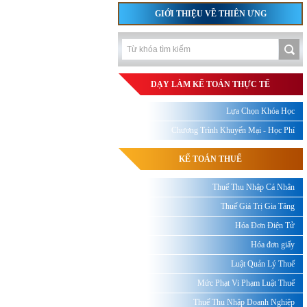
GIỚI THIỆU VỀ THIÊN ƯNG
DẠY LÀM KẾ TOÁN THỰC TẾ
Lựa Chọn Khóa Học
Chương Trình Khuyến Mại - Học Phí
KẾ TOÁN THUẾ
Thuế Thu Nhập Cá Nhân
Thuế Giá Trị Gia Tăng
Hóa Đơn Điện Tử
Hóa đơn giấy
Luật Quản Lý Thuế
Mức Phạt Vi Phạm Luật Thuế
Thuế Thu Nhập Doanh Nghiệp