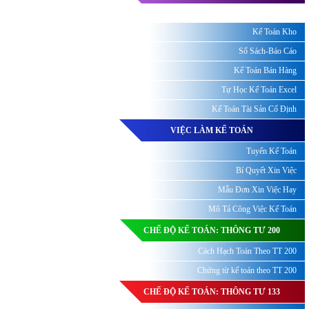
Kế Toán Kho
Sổ Sách-Báo Cáo
Kế Toán Bán Hàng
Tự Học Kế Toán Excel
Kế Toán Tài Sản Cố Định
VIỆC LÀM KẾ TOÁN
Tuyển Kế Toán
Bí Quyết Xin Việc
Mẫu Đơn Xin Việc Hay
Mô Tả Công Việc Kế Toán
CHẾ ĐỘ KẾ TOÁN: THÔNG TƯ 200
Cách Hạch Toán Theo TT 200
Chứng từ kế toán theo TT 200
CHẾ ĐỘ KẾ TOÁN: THÔNG TƯ 133