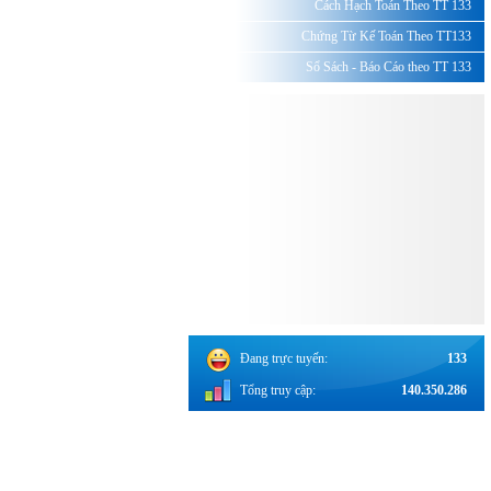
Cách Hạch Toán Theo TT 133
Chứng Từ Kế Toán Theo TT133
Sổ Sách - Báo Cáo theo TT 133
Đang trực tuyến:
133
Tổng truy cập:
140.350.286