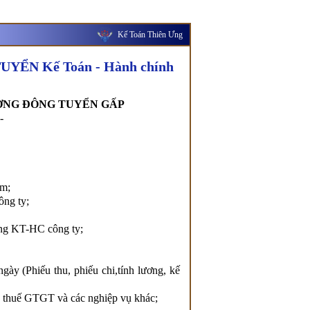
Kế Toán Thiên Ưng
ỂN Kế Toán - Hành chính
ƠNG ĐÔNG TUYỂN GẤP
-
ẩm;
ông ty;
òng KT-HC công ty;
gày (Phiếu thu, phiếu chi,tính lương, kế
, thuế GTGT và các nghiệp vụ khác;