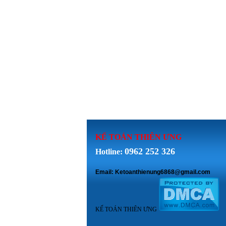
KẾ TOÁN THI
ÊN ƯNG
0962 252 326
Hotline:
Email: Ketoanthienung6868@gmail.com
KẾ TOÁN THIÊN ƯNG