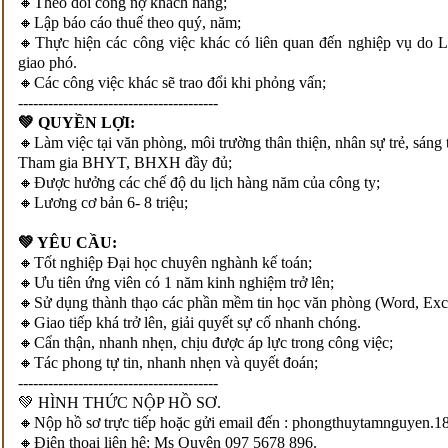
🔸Theo dõi công nợ khách hàng;
🔸Lập báo cáo thuế theo quý, năm;
🔸Thực hiện các công việc khác có liên quan đến nghiệp vụ do
giao phó.
🔸Các công việc khác sẽ trao đổi khi phỏng vấn;
----------------------------------------
💚 QUYỀN LỢI:
🔸Làm việc tại văn phòng, môi trường thân thiện, nhân sự trẻ, sáng 
Tham gia BHYT, BHXH đầy đủ;
🔸Được hưởng các chế độ du lịch hàng năm của công ty;
🔸Lương cơ bản 6- 8 triệu;
💚 YÊU CẦU:
🔸Tốt nghiệp Đại học chuyên nghành kế toán;
🔸Ưu tiên ứng viên có 1 năm kinh nghiệm trở lên;
🔸Sử dụng thành thạo các phần mềm tin học văn phòng (Word, Exc
🔸Giao tiếp khá trở lên, giải quyết sự cố nhanh chóng.
🔸Cẩn thận, nhanh nhẹn, chịu được áp lực trong công việc;
🔸Tác phong tự tin, nhanh nhẹn và quyết đoán;
----------------------------------------
💚 HÌNH THỨC NỘP HỒ SƠ.
🔸Nộp hồ sơ trực tiếp hoặc gửi email đến : phongthuytamnguyen
🔸Điện thoại liên hệ: Ms Quyên 097 5678 896.