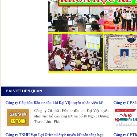
BÀI VIẾT LIÊN QUAN
Công ty Cổ phần Đầu tư dầu khí Đại Việt tuyển nhân viên kế
Công ty CP Sả
toán tổng hợp
nhân viên kế t
Công ty Cổ phần Đầu tư dầu khí Đại Việt tuyển
nhân viên kế toán tổng hợp tại Số 10 Ngõ 3 Đường
Thanh Lãm - Phú...
Công ty TNHH Vạn Lợi Oriental Style tuyển kế toán tổng hợp
Công ty CP Th