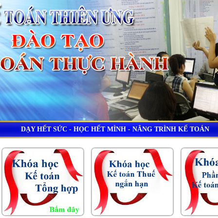
DẠY HẾT SỨC - HỌC HẾT MÌNH - NÂNG TRÌNH KẾ TOÁN