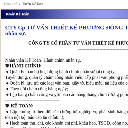
Trang chủ
Tuyển Kế Toán
Tuyển Kế Toán
CTY Cp TƯ VẤN THIẾT KẾ PHƯƠNG ĐÔNG TUY
nhân sự.
CÔNG TY CỔ PHẦN TƯ VẤN THIẾT KẾ PHƯ
-----------------------------------
Nhân viên Kế Toán- Hành chính nhân sự.
💚HÀNH CHÍNH:
🔸Quản lý toàn bộ hoạt động hành chính nhân sự tại công ty;
Tuyển dụng, quản lý chấm công nhân viên, cấp phát văn phòng ph
🔸Quản lý, lưu trữ các loại văn bản, giấy tờ, biểu mẫu, tài liệu của c
🔸Theo dõi chấm công hàng ngày;
🔸Lập bảng chấm công và gửi báo cáo hàng tháng cho Trưởng ph
--------------------------------------
💚 KẾ TOÁN:
🔸Lập chứng từ theo dõi các chứng từ, nghiệp vụ phát sinh hàng n
toán nội bộ, báo cáo tài chính...);
🔸Hạch toán thu, chi, các khoản chi phí, khấu hao, TSCĐ, công nợ