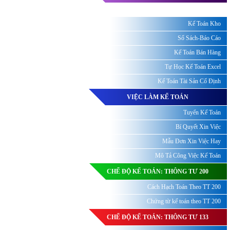
Kế Toán Kho
Sổ Sách-Báo Cáo
Kế Toán Bán Hàng
Tự Học Kế Toán Excel
Kế Toán Tài Sản Cố Định
VIỆC LÀM KẾ TOÁN
Tuyển Kế Toán
Bí Quyết Xin Việc
Mẫu Đơn Xin Việc Hay
Mô Tả Công Việc Kế Toán
CHẾ ĐỘ KẾ TOÁN: THÔNG TƯ 200
Cách Hạch Toán Theo TT 200
Chứng từ kế toán theo TT 200
CHẾ ĐỘ KẾ TOÁN: THÔNG TƯ 133