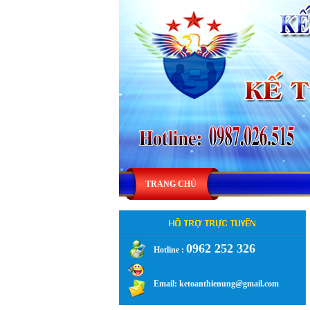
TRANG CHỦ
0962 252 326
Hotline :
.
Email: ketoanthienung@gmail.com