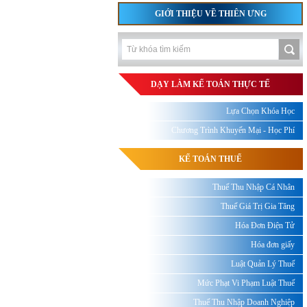
GIỚI THIỆU VỀ THIÊN ƯNG
DẠY LÀM KẾ TOÁN THỰC TẾ
Lựa Chọn Khóa Học
Chương Trình Khuyến Mại - Học Phí
KẾ TOÁN THUẾ
Thuế Thu Nhập Cá Nhân
Thuế Giá Trị Gia Tăng
Hóa Đơn Điện Tử
Hóa đơn giấy
Luật Quản Lý Thuế
Mức Phạt Vi Phạm Luật Thuế
Thuế Thu Nhập Doanh Nghiệp