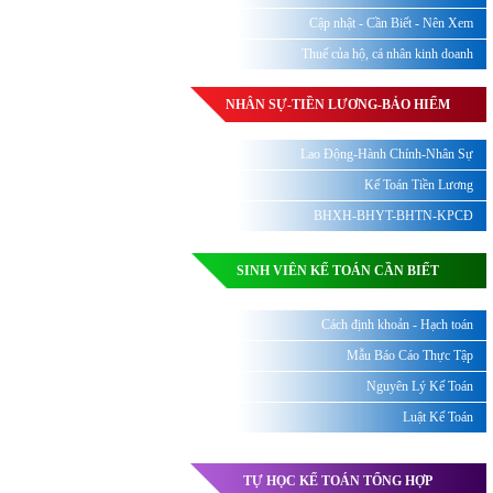
Cập nhật - Cần Biết - Nên Xem
Thuế của hộ, cá nhân kinh doanh
NHÂN SỰ-TIỀN LƯƠNG-BẢO HIỂM
Lao Động-Hành Chính-Nhân Sự
Kế Toán Tiền Lương
BHXH-BHYT-BHTN-KPCĐ
SINH VIÊN KẾ TOÁN CẦN BIẾT
Cách định khoản - Hạch toán
Mẫu Báo Cáo Thực Tập
Nguyên Lý Kế Toán
Luật Kế Toán
TỰ HỌC KẾ TOÁN TỔNG HỢP