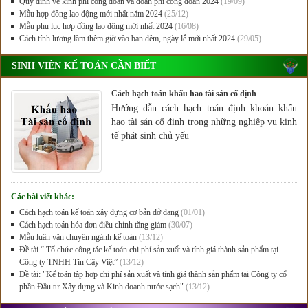
Quy định về kinh phí công đoàn và đoàn phí công đoàn 2024
(19/09)
Mẫu hợp đồng lao động mới nhất năm 2024
(25/12)
Mẫu phụ lục hợp đồng lao động mới nhất 2024
(16/08)
Cách tính lương làm thêm giờ vào ban đêm, ngày lễ mới nhất 2024
(29/05)
SINH VIÊN KẾ TOÁN CẦN BIẾT
Cách hạch toán khấu hao tài sản cố định
Hướng dẫn cách hạch toán định khoản khấu
hao tài sản cố định trong những nghiệp vụ kinh
tế phát sinh chủ yếu
Các bài viết khác:
Cách hạch toán kế toán xây dựng cơ bản dở dang
(01/01)
Cách hạch toán hóa đơn điều chỉnh tăng giảm
(30/07)
Mẫu luận văn chuyên ngành kế toán
(13/12)
Đề tài “ Tổ chức công tác kế toán chi phí sản xuất và tính giá thành sản phẩm tại
Công ty TNHH Tin Cậy Việt”
(13/12)
Đề tài: "Kế toán tập hợp chi phí sản xuất và tính giá thành sản phẩm tại Công ty cổ
phần Đầu tư Xây dựng và Kinh doanh nước sạch"
(13/12)