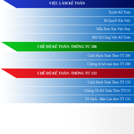
VIỆC LÀM KẾ TOÁN
Tuyển Kế Toán
Bí Quyết Xin Việc
Mẫu Đơn Xin Việc Hay
Mô Tả Công Việc Kế Toán
CHẾ ĐỘ KẾ TOÁN: THÔNG TƯ 200
Cách Hạch Toán Theo TT 200
Chứng từ kế toán theo TT 200
CHẾ ĐỘ KẾ TOÁN: THÔNG TƯ 133
Cách Hạch Toán Theo TT 133
Chứng Từ Kế Toán Theo TT133
Sổ Sách - Báo Cáo theo TT 133