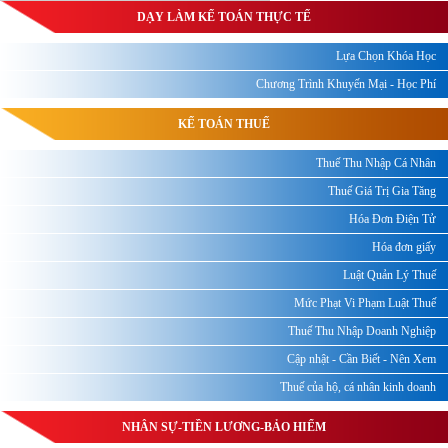
DẠY LÀM KẾ TOÁN THỰC TẾ
Lựa Chọn Khóa Học
Chương Trình Khuyến Mại - Học Phí
KẾ TOÁN THUẾ
Thuế Thu Nhập Cá Nhân
Thuế Giá Trị Gia Tăng
Hóa Đơn Điện Tử
Hóa đơn giấy
Luật Quản Lý Thuế
Mức Phạt Vi Phạm Luật Thuế
Thuế Thu Nhập Doanh Nghiệp
Cập nhật - Cần Biết - Nên Xem
Thuế của hộ, cá nhân kinh doanh
NHÂN SỰ-TIỀN LƯƠNG-BẢO HIỂM