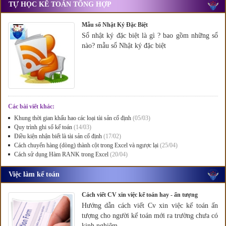
TỰ HỌC KẾ TOÁN TỔNG HỢP
Mẫu sổ Nhật Ký Đặc Biệt
Sổ nhật ký đặc biệt là gì ? bao gồm những sổ
nào? mẫu sổ Nhật ký đặc biệt
Các bài viết khác:
Khung thời gian khấu hao các loại tài sản cố định
(05/03)
Quy trình ghi sổ kế toán
(14/03)
Điều kiện nhận biết là tài sản cố định
(17/02)
Cách chuyển hàng (dòng) thành cột trong Excel và ngược lại
(25/04)
Cách sử dụng Hàm RANK trong Excel
(20/04)
Việc làm kế toán
Cách viết CV xin việc kế toán hay - ấn tượng
Hướng dẫn cách viết Cv xin việc kế toán ấn
tượng cho người kế toán mới ra trường chưa có
kinh nghiệm.