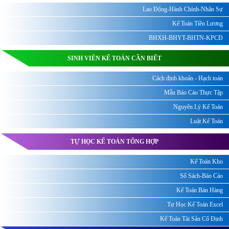
Lao Động-Hành Chính-Nhân Sự
Kế Toán Tiền Lương
BHXH-BHYT-BHTN-KPCĐ
SINH VIÊN KẾ TOÁN CẦN BIẾT
Cách định khoản - Hạch toán
Mẫu Báo Cáo Thực Tập
Nguyên Lý Kế Toán
Luật Kế Toán
TỰ HỌC KẾ TOÁN TỔNG HỢP
Kế Toán Kho
Sổ Sách-Báo Cáo
Kế Toán Bán Hàng
Tự Học Kế Toán Excel
Kế Toán Tài Sản Cố Định