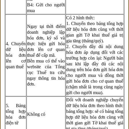
B4: Gửi cho người
mua
Có 2 hình thức:
1. Chuyển theo bảng tổng hợp
Ngay tại thời điểm
dữ liệu hóa đơn cùng với thời
doanh nghiệp lập
gian gửi Tờ khai thuế giá trị
hóa đơn, ký số và
gia tăng (tháng/quý).
4. Chuyển
thực hiện gửi hóa
2. Chuyển đầy đủ nội dung
dữ liệu
đơn lên cơ quan
hóa đơn áp dụng đối với các
hóa đơn
thuế để cấp mã.
trường hợp còn lại: Người bán
lên cơ
Bên mua có thể vào
sau khi lập đầy đủ các nội
quan thuế
website của Tổng
dung trên hóa đơn gửi hóa đơn
cục Thuế tra cứu
cho người mua và đồng thời
ngay thông tin hóa
gửi hóa đơn cho cơ quan thuế
đơn.
(chậm nhất là trong cùng ngày
gửi cho người mua).
Đối với doanh nghiệp chuyển
5. Bảng
dữ liệu hóa đơn theo hình thức
tổng hợp
bảng tổng hợp: sẽ có bảng tổng
Không có
hóa đơn
hợp dữ liệu hóa đơn cùng với
điện tử
thời gian gửi Tờ khai thuế giá
trị gia tăng (tháng/quý).