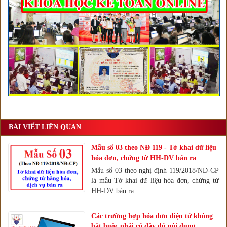
BÀI VIẾT LIÊN QUAN
Mẫu số 03 theo NĐ 119 - Tờ khai dữ liệu
hóa đơn, chứng từ HH-DV bán ra
Mẫu số 03 theo nghị định 119/2018/NĐ-CP
là mẫu Tờ khai dữ liệu hóa đơn, chứng từ
HH-DV bán ra
Các trường hợp hóa đơn điện tử không
bắt buộc phải có đầy đủ nội dung