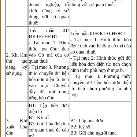
doanh nghiệp, tổ
dụng với cơ quan thuế;
chức đăng ký sử
dụng với cơ quan
thuế;
Trên mẫu 01/
Trên mẫu 01/ĐKTĐ-HĐĐT:
ĐKTĐ-HĐĐT:
- Tại mục 1. Hình thức hóa
- Tại mục 1. Hình
đơn: tích vào Không có mã của
thức hóa đơn: tích
cơ quan thuế.
2. Khi làm
vào Có mã của cơ
- Tại mục 2: Hình thức gửi dữ
thủ tục
quan thuế
liệu hóa đơn điện tử: tích chọn
đăng ký
- Tại mục 3. Phương
hình thức phù hợp ở mục b.
sử dụng
thức chuyển dữ liệu
- Tại mục 3. Phương thức
hóa đơn điện tử: tích
chuyển dữ liệu hóa đơn điện
vào mục Chuyển
tử: tích chọn phương án phù
đầy đủ nội dung
hợp.
từng hóa đơn.
B1: Lập hóa đơn
điện tử
B2: Ký số
3. Khi
B1: Lập hóa đơn
B3: Gửi hóa đơn lên
xuất hóa
B2: Ký số
cơ quan thuế để cấp
đơn
B3: Gửi cho người mua
mã