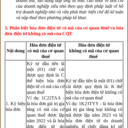
doanh thu, lao động đáp ứng từ mức cao nhất về tiêu chí
của doanh nghiệp siêu nhỏ theo quy định pháp luật về hỗ
trợ doanh nghiệp nhỏ và vừa phải thực hiện chế độ kế toán
và nộp thuế theo phương pháp kê khai.
3. Phân biệt hóa đơn điện tử có mã của cơ quan thuế và hóa
đơn điện từ không có mã của CQT
Hóa đơn điện tử
Hóa đơn điện tử
Nội dung
có mã của cơ quan
không có mã của cơ quan
thuế
thuế
Ký tự đầu tiên là
một (01) chữ cái
được quy định là: C
thể hiện hóa đơn
Ký tự đầu tiên là một (01) chữ
điện tử có mã của cơ
cái được quy định là: K thể
quan thuế
hiện hóa đơn điện tử không có
Ví dụ: 1C22TAA -
mã của cơ quan thuế
1. Ký hiệu
là hóa đơn giá trị gia
Ví dụ: 1K23TYY - là hóa đơn
hóa đơn
tăng có mã của cơ
giá trị gia tăng loại không có
quan thuế được lập
mã được lập năm 2023 và là
năm 2022 và là hóa
hóa đơn điện tử do doanh
đơn điện tử do
nghiệp, tổ chức đăng ký sử