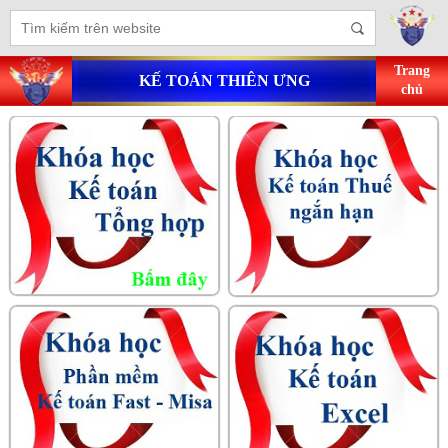
Trang
KẾ TOÁN THIÊN ƯNG
chủ