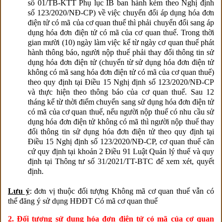
số 01/TB-KTT Phụ lục IB ban hành kèm theo Nghị định
số 123/2020/NĐ-CP) về việc chuyển đổi áp dụng hóa đơn
điện tử có mã của cơ quan thuế thì phải chuyển đổi sang áp
dụng hóa đơn điện tử có mã của cơ quan thuế. Trong thời
gian mười (10) ngày làm việc kể từ ngày cơ quan thuế phát
hành thông báo, người nộp thuế phải thay đổi thông tin sử
dụng hóa đơn điện tử (chuyển từ sử dụng hóa đơn điện tử
không có mã sang hóa đơn điện tử có mã của cơ quan thuế)
theo quy định tại Điều 15 Nghị định số 123/2020/NĐ-CP
và thực hiện theo thông báo của cơ quan thuế. Sau 12
tháng kể từ thời điểm chuyển sang sử dụng hóa đơn điện tử
có mã của cơ quan thuế, nếu người nộp thuế có nhu cầu sử
dụng hóa đơn điện tử không có mã thì người nộp thuế thay
đổi thông tin sử dụng hóa đơn điện tử theo quy định tại
Điều 15 Nghị định số 123/2020/NĐ-CP, cơ quan thuế căn
cứ quy định tại khoản 2 Điều 91 Luật Quản lý thuế và quy
định tại Thông tư số 31/2021/TT-BTC để xem xét, quyết
định.
Lưu ý
: đơn vị thuộc đối tượng Không mã cơ quan thuế vẫn có
thể đăng ý sử dụng HĐĐT Có mã cơ quan thuế
2. Đối tượng sử dụng hóa đơn điện tử có mã của cơ quan