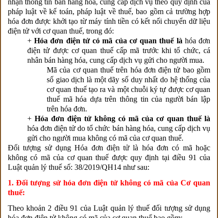
nhận thông tin bán hàng hóa, cung cấp dịch vụ theo quy định của
pháp luật về kế toán, pháp luật về thuế, bao gồm cả trường hợp
hóa đơn được khởi tạo từ máy tính tiền có kết nối chuyển dữ liệu
điện tử với cơ quan thuế, trong đó:
+
Hóa đơn điện tử có mã của cơ quan thuế là
hóa đơn
điện tử được cơ quan thuế cấp mã trước khi tổ chức, cá
nhân bán hàng hóa, cung cấp dịch vụ gửi cho người mua.
Mã của cơ quan thuế trên hóa đơn điện tử bao gồm
số giao dịch là một dãy số duy nhất do hệ thống của
cơ quan thuế tạo ra và một chuỗi ký tự được cơ quan
thuế mã hóa dựa trên thông tin của người bán lập
trên hóa đơn.
+
Hóa đơn điện tử không có mã của cơ quan thuế là
hóa đơn điện tử do tổ chức bán hàng hóa, cung cấp dịch vụ
gửi cho người mua không có mã của cơ quan thuế.
Đối tượng sử dụng Hóa đơn điện tử là hóa đơn có mã hoặc
không có mã của cơ quan thuế được quy định tại điều 91 của
Luật quản lý thuế số: 38/2019/QH14 như sau:
1. Đối tượng sử hóa đơn điện tử không có mã của Cơ quan
thuế:
Theo khoản 2 điều 91 của Luật quản lý thuế đối tượng sử dụng
hóa đơn điện tử không có mã của cơ quan thuế bao gồm: