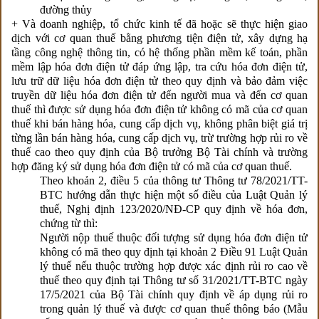
đường thủy
+ Và doanh nghiệp, tổ chức kinh tế đã hoặc sẽ thực hiện giao
dịch với cơ quan thuế bằng phương tiện điện tử, xây dựng hạ
tầng công nghệ thông tin, có hệ thống phần mềm kế toán, phần
mềm lập hóa đơn điện tử đáp ứng lập, tra cứu hóa đơn điện tử,
lưu trữ dữ liệu hóa đơn điện tử theo quy định và bảo đảm việc
truyền dữ liệu hóa đơn điện tử đến người mua và đến cơ quan
thuế thì được sử dụng hóa đơn điện tử không có mã của cơ quan
thuế khi bán hàng hóa, cung cấp dịch vụ, không phân biệt giá trị
từng lần bán hàng hóa, cung cấp dịch vụ, trừ trường hợp rủi ro về
thuế cao theo quy định của Bộ trưởng Bộ Tài chính và trường
hợp đăng ký sử dụng hóa đơn điện tử có mã của cơ quan thuế.
Theo khoản 2, điều 5 của thông tư Thông tư 78/2021/TT-
BTC hướng dẫn thực hiện một số điều của Luật Quản lý
thuế, Nghị định 123/2020/NĐ-CP quy định về hóa đơn,
chứng từ thì:
Người nộp thuế thuộc đối tượng sử dụng hóa đơn điện tử
không có mã theo quy định tại khoản 2 Điều 91 Luật Quản
lý thuế nếu thuộc trường hợp được xác định rủi ro cao về
thuế theo quy định tại Thông tư số 31/2021/TT-BTC ngày
17/5/2021 của Bộ Tài chính quy định về áp dụng rủi ro
trong quản lý thuế và được cơ quan thuế thông báo (Mẫu