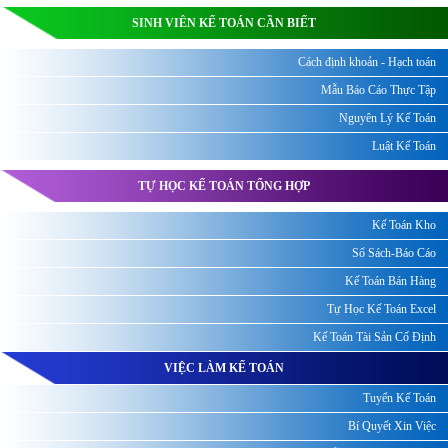
SINH VIÊN KẾ TOÁN CẦN BIẾT
Cách định khoản - Hạch toán
Mẫu Báo Cáo Thực Tập
Nguyên Lý Kế Toán
Luật Kế Toán
TỰ HỌC KẾ TOÁN TỔNG HỢP
Kế Toán Kho
Sổ Sách-Báo Cáo
Kế Toán Bán Hàng
Tự Học Kế Toán Excel
Kế Toán Tài Sản Cố Định
VIỆC LÀM KẾ TOÁN
Tuyển Kế Toán
Bí Quyết Xin Việc