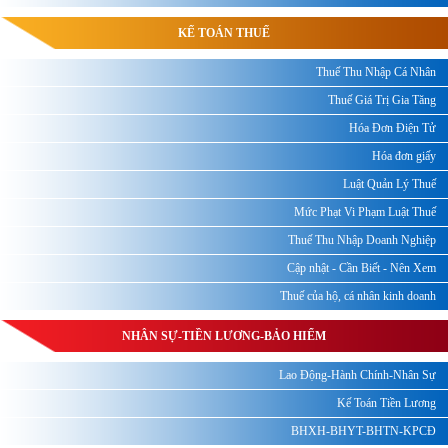
KẾ TOÁN THUẾ
Thuế Thu Nhập Cá Nhân
Thuế Giá Trị Gia Tăng
Hóa Đơn Điện Tử
Hóa đơn giấy
Luật Quản Lý Thuế
Mức Phạt Vi Phạm Luật Thuế
Thuế Thu Nhập Doanh Nghiệp
Cập nhật - Cần Biết - Nên Xem
Thuế của hộ, cá nhân kinh doanh
NHÂN SỰ-TIỀN LƯƠNG-BẢO HIỂM
Lao Động-Hành Chính-Nhân Sự
Kế Toán Tiền Lương
BHXH-BHYT-BHTN-KPCĐ