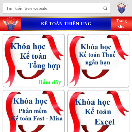
Trang
KẾ TOÁN THIÊN ƯNG
chủ