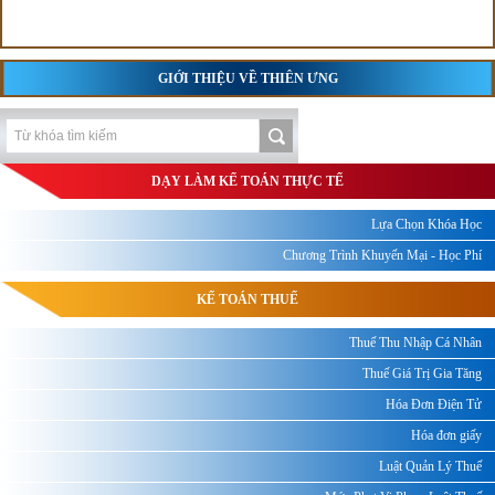
GIỚI THIỆU VỀ THIÊN ƯNG
DẠY LÀM KẾ TOÁN THỰC TẾ
Lựa Chọn Khóa Học
Chương Trình Khuyến Mại - Học Phí
KẾ TOÁN THUẾ
Thuế Thu Nhập Cá Nhân
Thuế Giá Trị Gia Tăng
Hóa Đơn Điện Tử
Hóa đơn giấy
Luật Quản Lý Thuế