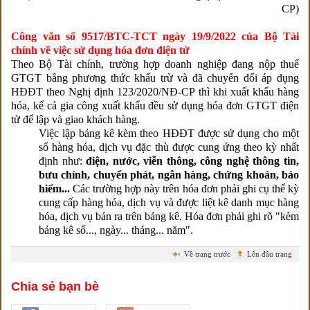
CP)
Công văn số 9517/BTC-TCT ngày 19/9/2022 của Bộ Tài
chính về việc sử dụng hóa đơn điện tử
Theo Bộ Tài chính, trường hợp doanh nghiệp đang nộp thuế
GTGT bằng phương thức khấu trừ và đã chuyển đổi áp dụng
HĐĐT theo Nghị định 123/2020/NĐ-CP thì khi xuất khẩu hàng
hóa, kể cả gia công xuất khẩu đều sử dụng hóa đơn GTGT điện
tử để lập và giao khách hàng.
Việc lập bảng kê kèm theo HĐĐT được sử dụng cho một
số hàng hóa, dịch vụ đặc thù được cung ứng theo kỳ nhất
định như:
điện, nước, viễn thông, công nghệ thông tin,
bưu chính, chuyển phát, ngân hàng, chứng khoán, bảo
hiểm...
Các trường hợp này trên hóa đơn phải ghi cụ thể kỳ
cung cấp hàng hóa, dịch vụ và được liệt kê danh mục hàng
hóa, dịch vụ bán ra trên bảng kê. Hóa đơn phải ghi rõ "kèm
bảng kê số..., ngày... tháng... năm".
Về trang trước
Lên đầu trang
Chia sẻ bạn bè