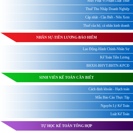
Mức Phạt Vi Phạm Luật Thuế
Thuế Thu Nhập Doanh Nghiệp
Cập nhật - Cần Biết - Nên Xem
Thuế của hộ, cá nhân kinh doanh
NHÂN SỰ-TIỀN LƯƠNG-BẢO HIỂM
Lao Động-Hành Chính-Nhân Sự
Kế Toán Tiền Lương
BHXH-BHYT-BHTN-KPCĐ
SINH VIÊN KẾ TOÁN CẦN BIẾT
Cách định khoản - Hạch toán
Mẫu Báo Cáo Thực Tập
Nguyên Lý Kế Toán
Luật Kế Toán
TỰ HỌC KẾ TOÁN TỔNG HỢP