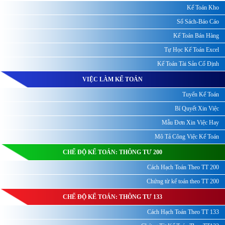
Kế Toán Kho
Sổ Sách-Báo Cáo
Kế Toán Bán Hàng
Tự Học Kế Toán Excel
Kế Toán Tài Sản Cố Định
VIỆC LÀM KẾ TOÁN
Tuyển Kế Toán
Bí Quyết Xin Việc
Mẫu Đơn Xin Việc Hay
Mô Tả Công Việc Kế Toán
CHẾ ĐỘ KẾ TOÁN: THÔNG TƯ 200
Cách Hạch Toán Theo TT 200
Chứng từ kế toán theo TT 200
CHẾ ĐỘ KẾ TOÁN: THÔNG TƯ 133
Cách Hạch Toán Theo TT 133