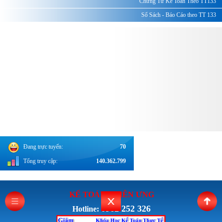
Chứng Từ Kế Toán Theo TT133
Sổ Sách - Báo Cáo theo TT 133
Đang trực tuyến:
70
Tổng truy cập:
140.362.799
KẾ TOÁN THI
ÊN ƯNG
0962 252 326
Hotline: