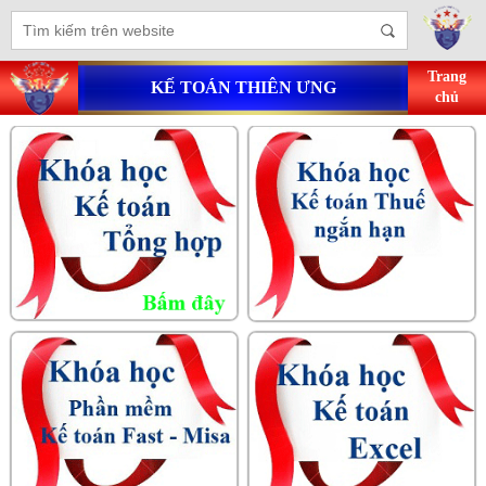
Trang
KẾ TOÁN THIÊN ƯNG
chủ