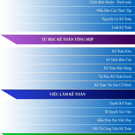
Cách định khoản - Hạch toán
Mẫu Báo Cáo Thực Tập
Nguyên Lý Kế Toán
Luật Kế Toán
TỰ HỌC KẾ TOÁN TỔNG HỢP
Kế Toán Kho
Sổ Sách-Báo Cáo
Kế Toán Bán Hàng
Tự Học Kế Toán Excel
Kế Toán Tài Sản Cố Định
VIỆC LÀM KẾ TOÁN
Tuyển Kế Toán
Bí Quyết Xin Việc
Mẫu Đơn Xin Việc Hay
Mô Tả Công Việc Kế Toán