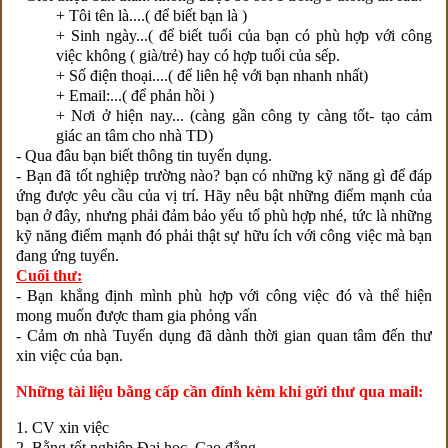
+ Tôi tên là....( để biết bạn là )
+ Sinh ngày...( để biết tuổi của bạn có phù hợp với công
việc không ( già/trẻ) hay có hợp tuổi của sếp.
+ Số điện thoại....( để liên hệ với bạn nhanh nhất)
+ Email:...( để phản hồi )
+ Nơi ở hiện nay... (càng gần công ty càng tốt- tạo cảm
giác an tâm cho nhà TD)
- Qua đâu bạn biết thông tin tuyển dụng.
- Bạn đã tốt nghiệp trường nào? bạn có những kỹ năng gì để đáp
ứng được yêu cầu của vị trí. Hãy nêu bật những điểm mạnh của
bạn ở đây, nhưng phải đảm bảo yếu tố phù hợp nhé, tức là những
kỹ năng điểm mạnh đó phải thật sự hữu ích với công việc mà bạn
đang ứng tuyển.
Cuối thư:
- Bạn khẳng định mình phù hợp với công việc đó và thể hiện
mong muốn được tham gia phỏng vấn
- Cảm ơn nhà Tuyển dụng đã dành thời gian quan tâm đến thư
xin việc của bạn.
Những tài liệu bằng cấp cần đính kèm khi gửi thư qua mail:
1. CV xin việc
2. Bằng tốt nghiệp Đại học, Cao đẳng...