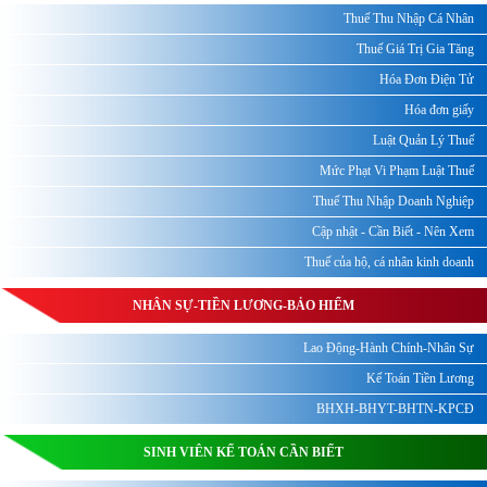
Thuế Thu Nhập Cá Nhân
Thuế Giá Trị Gia Tăng
Hóa Đơn Điện Tử
Hóa đơn giấy
Luật Quản Lý Thuế
Mức Phạt Vi Phạm Luật Thuế
Thuế Thu Nhập Doanh Nghiệp
Cập nhật - Cần Biết - Nên Xem
Thuế của hộ, cá nhân kinh doanh
NHÂN SỰ-TIỀN LƯƠNG-BẢO HIỂM
Lao Động-Hành Chính-Nhân Sự
Kế Toán Tiền Lương
BHXH-BHYT-BHTN-KPCĐ
SINH VIÊN KẾ TOÁN CẦN BIẾT