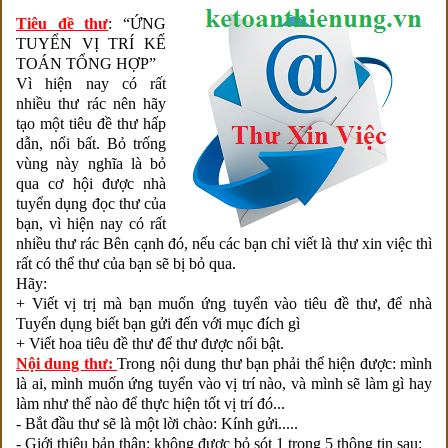
Tiêu đề thư
: “ỨNG
TUYỂN VỊ TRÍ KẾ
TOÁN TỔNG HỢP”
Vì hiện nay có rất
nhiều thư rác nên hãy
tạo một tiêu đề thư hấp
dẫn, nổi bất. Bỏ trống
vùng này nghĩa là bỏ
qua cơ hội được nhà
tuyển dụng đọc thư của
bạn, vì hiện nay có rất
nhiều thư rác Bên cạnh đó, nếu các bạn chỉ viết là thư xin việc thì
rất có thể thư của bạn sẽ bị bỏ qua.
Hãy:
+ Viết vị trị mà bạn muốn ứng tuyển vào tiêu đề thư, để nhà
Tuyển dụng biết bạn gửi đến với mục đích gì
+ Viết hoa tiêu đề thư để thư được nổi bật.
Nội dung thư:
Trong nội dung thư bạn phải thể hiện được: mình
là ai, mình muốn ứng tuyển vào vị trí nào, và mình sẽ làm gì hay
làm như thế nào để thực hiện tốt vị trí đó...
- Bắt đầu thư sẽ là một lời chào: Kính gửi.....
- Giới thiệu bản thân: không được bỏ sót 1 trong 5 thông tin sau: