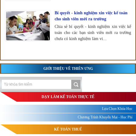
Bí quyết - kinh nghiệm xin việc kế toán
cho sinh viên mới ra trường
Chia sẻ bí quyết - kinh nghiệm xin việc kế
toán cho các bạn sinh viên mới ra trường
chưa có kinh nghiệm làm vi...
GIỚI THIỆU VỀ THIÊN ƯNG
DẠY LÀM KẾ TOÁN THỰC TẾ
Lựa Chọn Khóa Học
Chương Trình Khuyến Mại - Học Phí
KẾ TOÁN THUẾ