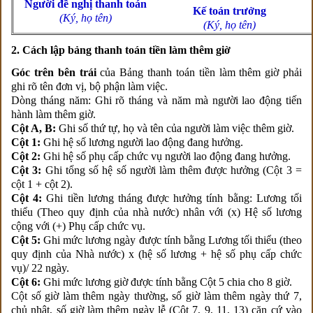
Người đề nghị thanh toán
Kế toán trưởng
(Ký, họ tên)
(Ký, họ tên)
2. Cách lập bảng thanh toán tiền làm thêm giờ
Góc trên bên trái
của Bảng thanh toán tiền làm thêm giờ phải
ghi rõ tên đơn vị, bộ phận làm việc.
Dòng tháng năm: Ghi rõ tháng và năm mà người lao động tiến
hành làm thêm giờ.
Cột A, B:
Ghi số thứ tự, họ và tên của người làm việc thêm giờ.
Cột 1:
Ghi hệ số lương người lao động đang hưởng.
Cột 2:
Ghi hệ số phụ cấp chức vụ người lao động đang hưởng.
Cột 3:
Ghi tổng số hệ số người làm thêm được hưởng (Cột 3 =
cột 1 + cột 2).
Cột 4:
Ghi tiền lương tháng được hưởng tính bằng: Lương tối
thiểu (Theo quy định của nhà nước) nhân với (x) Hệ số lương
cộng với (+) Phụ cấp chức vụ.
Cột 5:
Ghi mức lương ngày được tính bằng Lương tối thiểu (theo
quy định của Nhà nước) x (hệ số lương + hệ số phụ cấp chức
vụ)/ 22 ngày.
Cột 6:
Ghi mức lương giờ được tính bằng Cột 5 chia cho 8 giờ.
Cột số giờ làm thêm ngày thường, số giờ làm thêm ngày thứ 7,
chủ nhật, số giờ làm thêm ngày lễ (Cột 7, 9, 11, 13) căn cứ vào