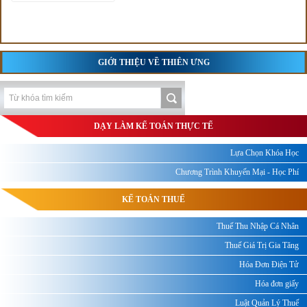
GIỚI THIỆU VỀ THIÊN ƯNG
DẠY LÀM KẾ TOÁN THỰC TẾ
Lựa Chọn Khóa Học
Chương Trình Khuyến Mại - Học Phí
KẾ TOÁN THUẾ
Thuế Thu Nhập Cá Nhân
Thuế Giá Trị Gia Tăng
Hóa Đơn Điện Tử
Hóa đơn giấy
Luật Quản Lý Thuế