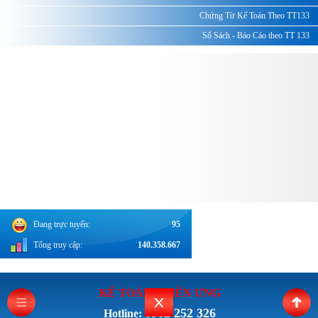
Chứng Từ Kế Toán Theo TT133
Sổ Sách - Báo Cáo theo TT 133
Đang trực tuyến:
95
Tổng truy cập:
140.358.667
KẾ TOÁN THI
ÊN ƯNG
0962 252 326
Hotline: