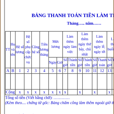
BẢNG THANH TOÁN TIỀN LÀM 
Tháng….. năm……
Làm
Làm
Làm
Hệ
thêm
L
Mức
thêm
thêm
số
ngày thứ
t
Họ
Tiền
lương
ngày làm
ngày lễ,
Hệ số
phụ
Cộng
bảy, chủ
buổ
TT
và
lương
việc
ngày tết
lương
cấp
hệ số
nhật
tên
tháng
chức
Số
Thành
Số
Thành
Số
Thanh
Số
vụ
Ngày
Giờ
giờ
tiền
giờ
tiền
giờ
toán
giờ
A
B
1
2
3
4
5
6
7
8
9
10
11
12
13
Cộng
x
x
x
x
x
x
x
x
x
x
Tổng số tiền (Viết bằng chữ): …………
(Kèm theo.... chứng từ gốc: Bảng chấm công làm thêm ngoài giờ 