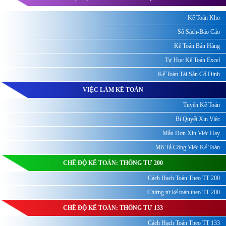
Kế Toán Kho
Sổ Sách-Báo Cáo
Kế Toán Bán Hàng
Tự Học Kế Toán Excel
Kế Toán Tài Sản Cố Định
VIỆC LÀM KẾ TOÁN
Tuyển Kế Toán
Bí Quyết Xin Việc
Mẫu Đơn Xin Việc Hay
Mô Tả Công Việc Kế Toán
CHẾ ĐỘ KẾ TOÁN: THÔNG TƯ 200
Cách Hạch Toán Theo TT 200
Chứng từ kế toán theo TT 200
CHẾ ĐỘ KẾ TOÁN: THÔNG TƯ 133
Cách Hạch Toán Theo TT 133