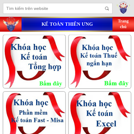
Trang
KẾ TOÁN THIÊN ƯNG
chủ