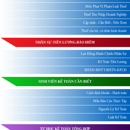
Mức Phạt Vi Phạm Luật Thuế
Thuế Thu Nhập Doanh Nghiệp
Cập nhật - Cần Biết - Nên Xem
Thuế của hộ, cá nhân kinh doanh
NHÂN SỰ-TIỀN LƯƠNG-BẢO HIỂM
Lao Động-Hành Chính-Nhân Sự
Kế Toán Tiền Lương
BHXH-BHYT-BHTN-KPCĐ
SINH VIÊN KẾ TOÁN CẦN BIẾT
Cách định khoản - Hạch toán
Mẫu Báo Cáo Thực Tập
Nguyên Lý Kế Toán
Luật Kế Toán
TỰ HỌC KẾ TOÁN TỔNG HỢP