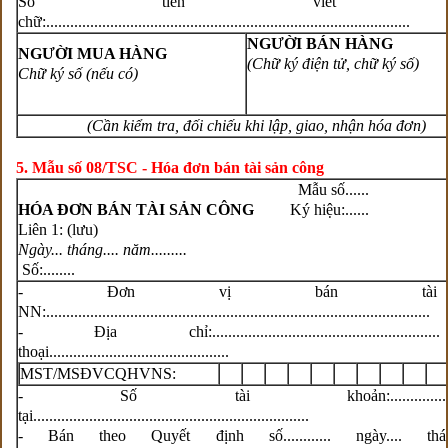
Số tiền viết bằ
chữ:...........................................................................................
NGƯỜI BÁN HÀNG
NGƯỜI MUA HÀNG
(Chữ ký điện tử, chữ ký số)
Chữ ký số (nếu có)
(Cần kiểm tra, đối chiếu khi lập, giao, nhận hóa đơn)
5. Mẫu số 08/TSC - Hóa đơn bán tài sản công
Mẫu số......
HÓA ĐƠN BÁN TÀI SẢN CÔNG
Ký hiệu:......
Liên 1: (lưu)
Ngày... tháng.... năm.........
Số:........
- Đơn vị bán tài
NN:................................................................................................
- Địa chỉ:.................................................
thoại.............................................
MST/MSĐVCQHVNS:
- Số tài khoản:............................
tại.....................................................................
- Bán theo Quyết định số............ ngày.... thán