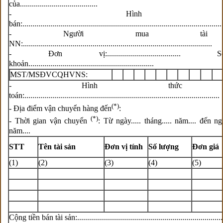
của.......................................
- Hình th
bán:....................................................................................................
- Người mua tài
NN:...............................................................................................
- Đơn vị:..................................
khoản...............................................................
MST/MSĐVCQHVNS:
- Hình thức t
toán:..................................................................................................
(*)
- Địa điểm vận chuyển hàng đến
:
(*)
- Thời gian vận chuyển
: Từ ngày..... tháng..... năm.... đến ngày
năm....
STT
Tên tài sản
Đơn vị tính
Số lượng
Đơn giá
(1)
(2)
(3)
(4)
(5)
Cộng tiền bán tài sản:..........................................................................