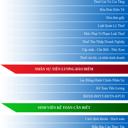
Thuế Giá Trị Gia Tăng
Hóa Đơn Điện Tử
Hóa đơn giấy
Luật Quản Lý Thuế
Mức Phạt Vi Phạm Luật Thuế
Thuế Thu Nhập Doanh Nghiệp
Cập nhật - Cần Biết - Nên Xem
Thuế của hộ, cá nhân kinh doanh
NHÂN SỰ-TIỀN LƯƠNG-BẢO HIỂM
Lao Động-Hành Chính-Nhân Sự
Kế Toán Tiền Lương
BHXH-BHYT-BHTN-KPCĐ
SINH VIÊN KẾ TOÁN CẦN BIẾT
Cách định khoản - Hạch toán
Mẫu Báo Cáo Thực Tập