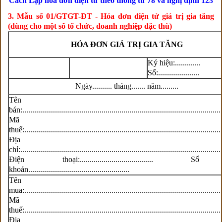
Cách Lập hóa đơn điện tử theo thông tư 78 và nghị định 123
3. Mẫu số 01/GTGT-ĐT - Hóa đơn điện tử giá trị gia tăng
(dùng cho một số tổ chức, doanh nghiệp đặc thù)
HÓA ĐƠN GIÁ TRỊ GIA TĂNG
Ký hiệu:.............
Số:.....................
Ngày.......... tháng....... năm.........
Tên ngườ
bán:....................................................................................................
Mã s
thuế:...................................................................................................
Địa
chỉ:.....................................................................................................
Điện thoại:..................................... 
khoản...................................................
Tên ngườ
mua:...................................................................................................
Mã s
thuế:...................................................................................................
Địa