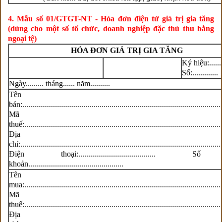
4. Mẫu số 01/GTGT-NT - Hóa đơn điện tử giá trị gia tăng
(dùng cho một số tổ chức, doanh nghiệp đặc thù thu bằng
ngoại tệ)
HÓA ĐƠN GIÁ TRỊ GIA TĂNG
Ký hiệu:......
Số:.............
Ngày......... tháng...... năm..........
Tên ngườ
bán:....................................................................................................
Mã s
thuế:...................................................................................................
Địa
chỉ:.....................................................................................................
Điện thoại:....................................... 
khoản................................................
Tên ngườ
mua:...................................................................................................
Mã s
thuế:...................................................................................................
Địa