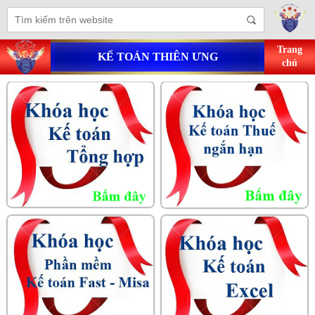
Trang
KẾ TOÁN THIÊN ƯNG
chủ