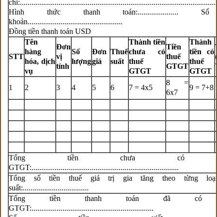
chỉ:.....................................................................................................
Hình thức thanh toán:..................... S
khoản.................................................
Đồng tiền thanh toán USD
Tên
Thành tiền
Thành
Đơn
Tiền
hàng
Số
Đơn
Thuế
chưa có
tiền có
STT
vị
thuế
hóa, dịch
lượng
giá
suất
thuế
thuế
tính
GTGT
vụ
GTGT
GTGT
8 =
1
2
3
4
5
6
7 = 4x5
9 = 7+8
6x7
Tổng tiền chưa có t
GTGT:............................................................................
Tổng số tiền thuế giá trị gia tăng theo từng loạ
suất:..................................
Tổng tiền thanh toán đã có t
GTGT:...............................................................