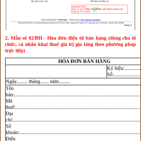
2. Mẫu số 02/BH - Hóa đơn điện tử bán hàng (dùng cho tổ
chức, cá nhân khai thuế giá trị gia tăng theo phương pháp
trực tiếp)
HÓA ĐƠN BÁN HÀNG
Ký hiệu:.............
Số:......................
Ngày......... tháng....... năm.........
Tên ngư
bán:....................................................................................................
Mã s
thuế:...................................................................................................
Địa
chỉ:.....................................................................................................
Số tà
khoản:.................................................................................................
Điện