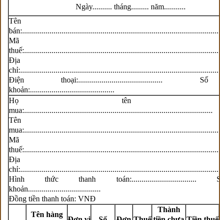
Ngày.......... tháng......... năm...........
Tên ngư
bán:....................................................................................................
Mã s
thuế:...................................................................................................
Địa
chỉ:.....................................................................................................
Điện thoại:.........................................
khoản:...........................................
Họ tên ngư
mua:................................................................................................
Tên ngư
mua:...................................................................................................
Mã s
thuế:...................................................................................................
Địa
chỉ:.....................................................................................................
Hình thức thanh toán:...............................
khoản.....................................
Đồng tiền thanh toán: VNĐ
Thành
Tên hàng
Đơn vị
Số
Đơn
Thuế
tiền chưa
Tiền thuế