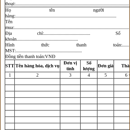
thoại:..................................................................................................
Họ tên người 
hàng:.......................................................................................
Tên ngư
mua:...................................................................................................
Địa chỉ:.......................................
khoản.....................................................
Hình thức thanh toán:.................
MST:.........................................................
Đồng tiền thanh toán:VNĐ
Đơn vị
Số
STT
Tên hàng hóa, dịch vụ
Đơn giá
Thàn
tính
lượng
1
2
3
4
5
6 