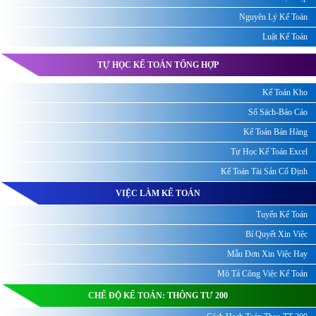
Nguyên Lý Kế Toán
Luật Kế Toán
TỰ HỌC KẾ TOÁN TỔNG HỢP
Kế Toán Kho
Sổ Sách-Báo Cáo
Kế Toán Bán Hàng
Tự Học Kế Toán Excel
Kế Toán Tài Sản Cố Định
VIỆC LÀM KẾ TOÁN
Tuyển Kế Toán
Bí Quyết Xin Việc
Mẫu Đơn Xin Việc Hay
Mô Tả Công Việc Kế Toán
CHẾ ĐỘ KẾ TOÁN: THÔNG TƯ 200