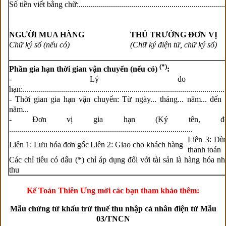
Số tiền viết bằng chữ:..........................................................................
NGƯỜI MUA HÀNG
THỦ TRƯỞNG ĐƠN VỊ
Chữ ký số (nếu có)
(Chữ ký điện tử,
chữ ký số)
(*)
Phần gia hạn thời gian vận chuyển (nếu có)
:
- Lý do g
hạn:.....................................................................................................
- Thời gian gia hạn vận chuyển: Từ ngày... tháng... năm... đến n
năm...
- Đơn vị gia hạn (Ký tên, đón
...........................................................................................
Liên 3: Dù
Liên 1: Lưu hóa đơn gốc
Liên 2: Giao cho khách hàng
thanh toán
Các chỉ tiêu có dấu (*) chỉ áp dụng đối với tài sản là hàng hóa nh
thu
Kế Toán Thiên Ưng mời các bạn tham khảo thêm:
Mẫu chứng từ khấu trừ thuế thu nhập cá nhân điện tử Mẫu
03/TNCN