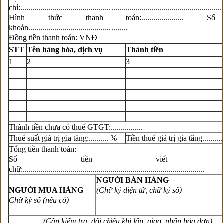
chỉ:.....................................................................................................
Hình thức thanh toán:..................... S
khoản..................................................
Đồng tiền thanh toán: VNĐ
STT
Tên hàng hóa, dịch vụ
Thành tiền
1
2
3
Thành tiền chưa có thuế GTGT:................
Thuế suất giá trị gia tăng:.......... %
Tiền thuế giá trị gia tăng............
Tổng tiền thanh toán:
Số tiền viết bằ
chữ:...........................................................................................
NGƯỜI BÁN HÀNG
NGƯỜI MUA HÀNG
(Chữ ký điện tử, chữ ký số)
Chữ ký số (nếu có)
(Cần kiểm tra, đối chiếu khi lập, giao, nhận hóa đơn)