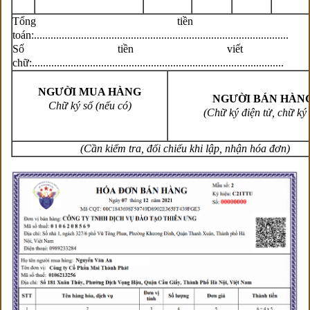
Tổng tiền th
toán:............................................................................................
Số tiền viết b
chữ:...........................................................................................
NGƯỜI MUA HÀNG
NGƯỜI BÁN HÀN
Chữ ký số (nếu có)
(Chữ ký điện tử, chữ ký 
(Cần kiểm tra, đối chiếu khi lập, nhận hóa đơn)