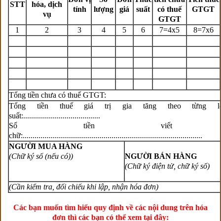
STT
hóa, dịch
tính
lượng
giá
suất
có thuế
GTGT
vụ
GTGT
1
2
3
4
5
6
7=4x5
8=7x6
Tổng tiền chưa có thuế GTGT:
Tổng tiền thuế giá trị gia tăng theo từng lo
suất:.......................................
Số tiền viết b
chữ:...........................................................................................
NGƯỜI MUA HÀNG
(Chữ ký số (nếu có))
NGƯỜI BÁN HÀNG
(Chữ ký điện tử,
chữ ký số)
(Cần kiểm tra, đối chiếu khi lập, nhận hóa đơn)
Các bạn muốn tìm hiểu quy định về các nội dung trên hóa
đơn thì các bạn có thể xem tại đây: