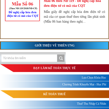
Mẫu 06 theo NĐ 119 - Đề nghị cấp hóa
đơn điện tử có mã của CQT
Mẫu giấy đề nghị cấp hóa đơn điện tử có
mã của cơ quan thuế theo từng lần phát sinh
(Mẫu 06 ban hàng theo nghị...
GIỚI THIỆU VỀ THIÊN ƯNG
DẠY LÀM KẾ TOÁN THỰC TẾ
Lựa Chọn Khóa Học
Chương Trình Khuyến Mại - Học Phí
KẾ TOÁN THUẾ
Thuế Thu Nhập Cá Nhân