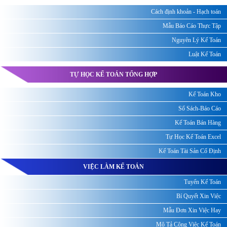
Cách định khoản - Hạch toán
Mẫu Báo Cáo Thực Tập
Nguyên Lý Kế Toán
Luật Kế Toán
TỰ HỌC KẾ TOÁN TỔNG HỢP
Kế Toán Kho
Sổ Sách-Báo Cáo
Kế Toán Bán Hàng
Tự Học Kế Toán Excel
Kế Toán Tài Sản Cố Định
VIỆC LÀM KẾ TOÁN
Tuyển Kế Toán
Bí Quyết Xin Việc
Mẫu Đơn Xin Việc Hay
Mô Tả Công Việc Kế Toán