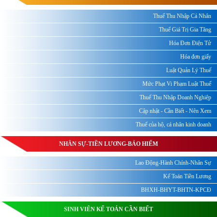
Thuế Thu Nhập Cá Nhân
Thuế Giá Trị Gia Tăng
Hóa Đơn Điện Tử
Hóa đơn giấy
Luật Quản Lý Thuế
Mức Phạt Vi Phạm Luật Thuế
Thuế Thu Nhập Doanh Nghiệp
Cập nhật - Cần Biết - Nên Xem
Thuế của hộ, cá nhân kinh doanh
NHÂN SỰ-TIỀN LƯƠNG-BẢO HIỂM
Lao Động-Hành Chính-Nhân Sự
Kế Toán Tiền Lương
BHXH-BHYT-BHTN-KPCĐ
SINH VIÊN KẾ TOÁN CẦN BIẾT