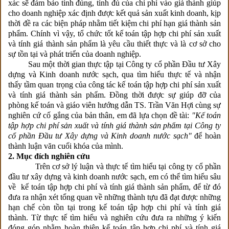
xác sẽ đảm bảo tính đúng, tính đủ của chi phí vào giá thành giúp
cho doanh nghiệp xác định được kết quả sản xuất kinh doanh, kịp
thời đề ra các biện pháp nhằm tiết kiệm chi phí hạn giá thành sản
phẩm. Chính vì vậy, tổ chức tốt kế toán tập hợp chi phí sản xuất
và tính giá thành sản phẩm là yêu cầu thiết thực và là cơ sở cho
sự tồn tại và phát triển của doanh nghiệp.
Sau một thời gian thực tập tại Công ty cổ phần Đầu tư Xây
dựng và Kinh doanh nước sạch, qua tìm hiểu thực tế và nhận
thấy tầm quan trọng của công tác kế toán tập hợp chi phí sản xuất
và tính giá thành sản phẩm. Đồng thời được sự giúp đỡ của
phòng kế toán và giáo viên hướng dẫn TS. Trần Văn Hợi cùng sự
nghiên cứ cố gắng của bản thân, em đã lựa chọn đề tài:
"Kế toán
tập hợp chi phí sản xuất và tính giá thành sản phẩm tại Công ty
cổ phần Đầu tư Xây dựng và Kinh doanh nước sạch"
để hoàn
thành luận văn cuối khóa của mình.
2.
Mục đích nghiên cứu
Trên cơ sở lý luận và thực tế tìm hiểu tại công ty cổ phần
đầu tư xây dựng và kinh doanh nước sạch, em có thể tìm hiểu sâu
về kế toán tập hợp chi phí và tính giá thành sản phẩm, để từ đó
đưa ra nhận xét tổng quan về những thành tựu đã đạt được những
hạn chế còn tồn tại trong kế toán tập hợp chi phí và tính giá
thành. Từ thực tế tìm hiểu và nghiên cứu đưa ra những ý kiến
đóng góp nhằm hoàn thiện kế toán tập hợp chi phí và tính giá