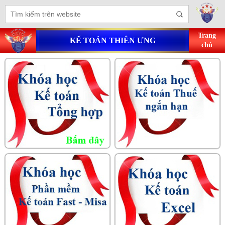
Trang
KẾ TOÁN THIÊN ƯNG
chủ