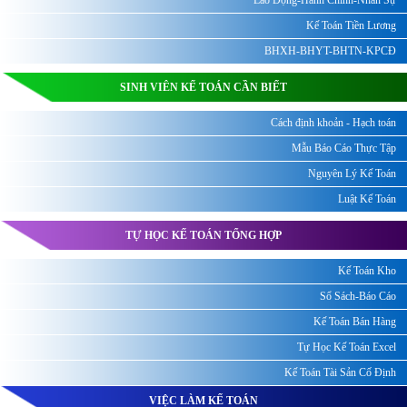
Lao Động-Hành Chính-Nhân Sự
Kế Toán Tiền Lương
BHXH-BHYT-BHTN-KPCĐ
SINH VIÊN KẾ TOÁN CẦN BIẾT
Cách định khoản - Hạch toán
Mẫu Báo Cáo Thực Tập
Nguyên Lý Kế Toán
Luật Kế Toán
TỰ HỌC KẾ TOÁN TỔNG HỢP
Kế Toán Kho
Sổ Sách-Báo Cáo
Kế Toán Bán Hàng
Tự Học Kế Toán Excel
Kế Toán Tài Sản Cố Định
VIỆC LÀM KẾ TOÁN