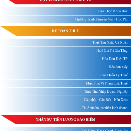
Lựa Chọn Khóa Học
Chương Trình Khuyến Mại - Học Phí
KẾ TOÁN THUẾ
Thuế Thu Nhập Cá Nhân
Thuế Giá Trị Gia Tăng
Hóa Đơn Điện Tử
Hóa đơn giấy
Luật Quản Lý Thuế
Mức Phạt Vi Phạm Luật Thuế
Thuế Thu Nhập Doanh Nghiệp
Cập nhật - Cần Biết - Nên Xem
Thuế của hộ, cá nhân kinh doanh
NHÂN SỰ-TIỀN LƯƠNG-BẢO HIỂM