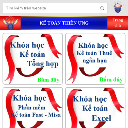
Trang
KẾ TOÁN THIÊN ƯNG
chủ