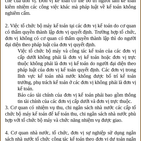
chế của đơn vị. Đơn vị kế toán có thể bố trí người làm kế toán
kiêm nhiệm các công việc khác mà pháp luật về kế toán không
nghiêm cấm.
2. Việc tổ chức bộ máy kế toán tại các đơn vị kế toán do cơ quan
có thẩm quyền thành lập đơn vị quyết định. Trường hợp tổ chức,
đơn vị không có cơ quan có thẩm quyền thành lập thì do người
đại diện theo pháp luật của đơn vị quyết định.
Việc tổ chức bộ máy và công tác kế toán của các đơn vị
cấp dưới không phải là đơn vị kế toán hoặc đơn vị trực
thuộc không phải là đơn vị kế toán do người đại diện theo
pháp luật của đơn vị kế toán quyết định. Các đơn vị trong
lĩnh vực kế toán nhà nước không được bố trí kế toán
trưởng, phụ trách kế toán ở các đơn vị không phải là đơn vị
kế toán.
Báo cáo tài chính của đơn vị kế toán phải bao gồm thông
tin tài chính của các đơn vị cấp dưới và đơn vị trực thuộc.
3. Cơ quan có nhiệm vụ thu, chi ngân sách nhà nước các cấp tổ
chức bộ máy kế toán để kế toán thu, chi ngân sách nhà nước phù
hợp với tổ chức bộ máy và chức năng nhiệm vụ được giao.
4. Cơ quan nhà nước, tổ chức, đơn vị sự nghiệp sử dụng ngân
sách nhà nước tổ chức công tác kế toán theo đơn vị dự toán ngân