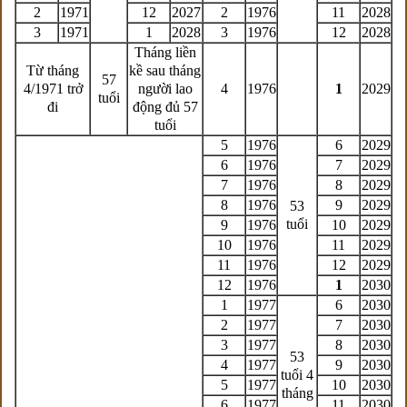
2
1971
12
2027
2
1976
11
2028
3
1971
1
2028
3
1976
12
2028
Tháng liền
Từ tháng
kề sau tháng
57
4/1971 trở
người lao
4
1976
1
2029
tuổi
đi
động đủ 57
tuổi
5
1976
6
2029
6
1976
7
2029
7
1976
8
2029
8
1976
9
2029
53
tuổi
9
1976
10
2029
10
1976
11
2029
11
1976
12
2029
12
1976
1
2030
1
1977
6
2030
2
1977
7
2030
3
1977
8
2030
53
4
1977
9
2030
tuổi 4
5
1977
10
2030
tháng
6
1977
11
2030