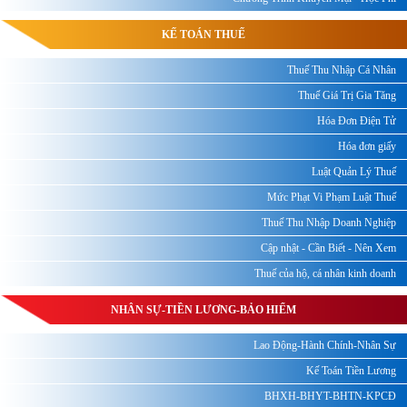
KẾ TOÁN THUẾ
Thuế Thu Nhập Cá Nhân
Thuế Giá Trị Gia Tăng
Hóa Đơn Điện Tử
Hóa đơn giấy
Luật Quản Lý Thuế
Mức Phạt Vi Phạm Luật Thuế
Thuế Thu Nhập Doanh Nghiệp
Cập nhật - Cần Biết - Nên Xem
Thuế của hộ, cá nhân kinh doanh
NHÂN SỰ-TIỀN LƯƠNG-BẢO HIỂM
Lao Động-Hành Chính-Nhân Sự
Kế Toán Tiền Lương
BHXH-BHYT-BHTN-KPCĐ