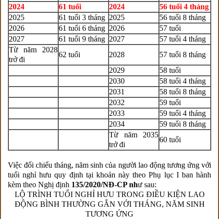
2024
61 tuổi
2024
56 tuổi 4 tháng
2025
61 tuổi 3 tháng
2025
56 tuổi 8 tháng
2026
61 tuổi 6 tháng
2026
57 tuổi
2027
61 tuổi 9 tháng
2027
57 tuổi 4 tháng
Từ năm 2028
62 tuổi
2028
57 tuổi 8 tháng
trở đi
2029
58 tuổi
2030
58 tuổi 4 tháng
2031
58 tuổi 8 tháng
2032
59 tuổi
2033
59 tuổi 4 tháng
2034
59 tuổi 8 tháng
Từ năm 2035
60 tuổi
trở đi
Việc đối chiếu tháng, năm sinh của người lao động tương ứng với
tuổi nghỉ hưu quy định tại khoản này theo Phụ lục I ban hành
kèm theo Nghị định
135/2020/NĐ-CP nh
ư sau:
LỘ TRÌNH TUỔI NGHỈ HƯU TRONG ĐIỀU KIỆN LAO
ĐỘNG BÌNH THƯỜNG GẮN VỚI THÁNG, NĂM SINH
TƯƠNG ỨNG