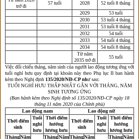
57 tuổi
2028
52 tuổi 8 tháng
trở đi
2029
53 tuổi
2030
53 tuổi 4 tháng
2031
53 tuổi 8 tháng
2032
54 tuổi
2033
54 tuổi 4 tháng
2034
54 tuổi 8 tháng
Từ năm
55 tuổi
2035 trở đi
Việc đối chiếu tháng, năm sinh của người lao động tương ứng với
tuổi nghỉ hưu quy định tại khoản này theo Phụ lục II ban hành
kèm theo Nghị định
135/2020/NĐ-CP nh
ư sau:
TUỔI NGHỈ HƯU THẤP NHẤT GẮN VỚI THÁNG, NĂM
SINH TƯƠNG ỨNG
(Ban hành kèm theo Nghị định số 135/2020/NĐ-CP ngày 18
tháng 11 năm 2020 của Chính phủ)
Lao động nam
Lao động nữ
Tuổi
Thời điểm
Tuổi
Thời điểm
Thời điểm
Thời điểm
nghỉ
hưởng
nghỉ
hưởng
sinh
sinh
hưu
lương hưu
hưu
lương hưu
Tháng
Năm
Tháng
Năm
Tháng
Năm
Tháng
Năm