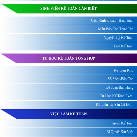
SINH VIÊN KẾ TOÁN CẦN BIẾT
Cách định khoản - Hạch toán
Mẫu Báo Cáo Thực Tập
Nguyên Lý Kế Toán
Luật Kế Toán
TỰ HỌC KẾ TOÁN TỔNG HỢP
Kế Toán Kho
Sổ Sách-Báo Cáo
Kế Toán Bán Hàng
Tự Học Kế Toán Excel
Kế Toán Tài Sản Cố Định
VIỆC LÀM KẾ TOÁN
Tuyển Kế Toán
Bí Quyết Xin Việc