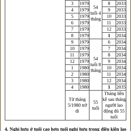
3
1979
8
2033
54
4
1979
9
2033
tuổi 4
5
1979
10
2033
tháng
6
1979
11
2033
7
1979
12
2033
8
1979
1
2034
9
1979
6
2034
10
1979
7
2034
11
1979
8
2034
54
12
1979
9
2034
tuổi 8
1
1980
10
2034
tháng
2
1980
11
2034
3
1980
12
2034
4
1980
1
2035
Tháng liền
Từ tháng
kề sau tháng
55
5/1980 trở
người lao
tuổi
đi
động đủ 55
tuổi
4. Nghỉ hưu ở tuổi cao hơn tuổi nghỉ hưu trong điều kiện lao