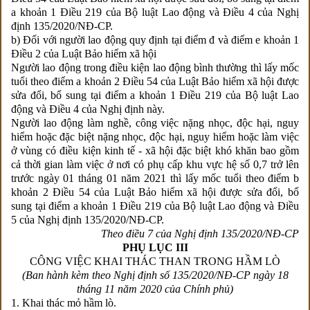
a khoản 1 Điều 219 của Bộ luật Lao động và Điều 4 của Nghị
định
135/2020/NĐ-CP
.
b) Đối với người lao động quy định tại điểm đ và điểm e khoản 1
Điều 2 của Luật Bảo hiểm xã hội
Người lao động trong điều kiện lao động bình thường thì lấy mốc
tuổi theo điểm a khoản 2 Điều 54 của Luật Bảo hiểm xã hội được
sửa đổi, bổ sung tại điểm a khoản 1 Điều 219 của Bộ luật Lao
động và Điều 4 của Nghị định này.
Người lao động làm nghề, công việc nặng nhọc, độc hại, nguy
hiểm hoặc đặc biệt nặng nhọc, độc hại, nguy hiểm hoặc làm việc
ở vùng có điều kiện kinh tế - xã hội đặc biệt khó khăn bao gồm
cả thời gian làm việc ở nơi có phụ cấp khu vực hệ số 0,7 trở lên
trước ngày 01 tháng 01 năm 2021 thì lấy mốc tuổi theo điểm b
khoản 2 Điều 54 của Luật Bảo hiểm xã hội được sửa đổi, bổ
sung tại điểm a khoản 1 Điều 219 của Bộ luật Lao động và Điều
5 của Nghị định
135/2020/NĐ-CP
.
Theo điều 7 của Nghị định 135/2020/NĐ-CP
PHỤ LỤC III
CÔNG VIỆC KHAI THÁC THAN TRONG HẦM LÒ
(Ban hành kèm theo Nghị định số 135/2020/NĐ-CP ngày 18
tháng 11 năm 2020 của Chính phủ)
1. Khai thác mỏ hầm lò.