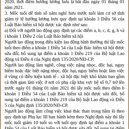
2020, thời điểm hưởng lương hưu là bắt đầu ngày 01 tháng 01
năm 2021.
3. Mốc tuổi để tính số năm nghỉ hưu trước tuổi làm cơ sở tính
giảm tỷ lệ hưởng lương hưu quy định tại khoản 3 Điều 56 của
Luật Bảo hiểm xã hội được xác định như sau:
a) Đối với người lao động quy định tại các điểm a, b, c, d, g, h và
i khoản 1 Điều 2 của Luật Bảo hiểm xã hội
Người lao động trong điều kiện lao động bình thường thì lấy mốc
tuổi theo điểm a khoản 1 Điều 54 của Luật Bảo hiểm xã hội được
sửa đổi, bổ sung tại điểm a khoản 1 Điều 219 của Bộ luật Lao
động và Điều 4 của Nghị định
135/2020/NĐ-CP
.
Người lao động làm nghề, công việc nặng nhọc, độc hại, nguy
hiểm hoặc đặc biệt nặng nhọc, độc hại, nguy hiểm hoặc làm việc
ở vùng có điều kiện kinh tế - xã hội đặc biệt khó khăn bao gồm
cả thời gian làm việc ở nơi có phụ cấp khu vực hệ số 0,7 trở lên
trước ngày 01 tháng 01 năm 2021 thì lấy mốc tuổi theo điểm b
khoản 1 Điều 54 của Luật Bảo hiểm xã hội được sửa đổi, bổ
sung tại điểm a khoản 1 Điều 219 của Bộ luật Lao động và Điều
5 của Nghị định
135/2020/NĐ-CP
.
Người lao động làm công việc khai thác than trong hầm lò theo
quy định tại Phụ lục III ban hành kèm theo Nghị định này thì lấy
mốc tuổi giảm 10 tuổi so với tuổi quy định tại điểm a khoản 1
Điều 54 của Luật Bảo hiểm xã hội được sửa đổi, bổ sung tại điểm