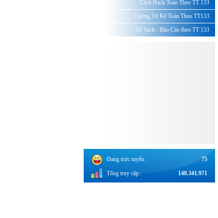
Cách Hạch Toán Theo TT 133
Chứng Từ Kế Toán Theo TT133
Sổ Sách - Báo Cáo theo TT 133
Đang trực tuyến:
75
Tổng truy cập:
140.341.971