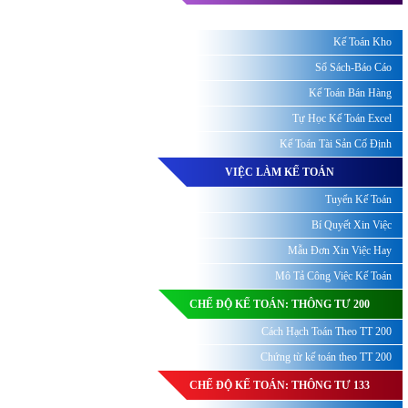
Kế Toán Kho
Sổ Sách-Báo Cáo
Kế Toán Bán Hàng
Tự Học Kế Toán Excel
Kế Toán Tài Sản Cố Định
VIỆC LÀM KẾ TOÁN
Tuyển Kế Toán
Bí Quyết Xin Việc
Mẫu Đơn Xin Việc Hay
Mô Tả Công Việc Kế Toán
CHẾ ĐỘ KẾ TOÁN: THÔNG TƯ 200
Cách Hạch Toán Theo TT 200
Chứng từ kế toán theo TT 200
CHẾ ĐỘ KẾ TOÁN: THÔNG TƯ 133