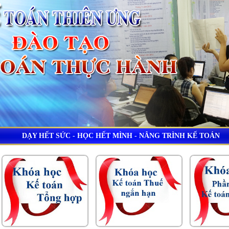
DẠY HẾT SỨC - HỌC HẾT MÌNH - NÂNG TRÌNH KẾ TOÁN