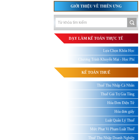
GIỚI THIỆU VỀ THIÊN ƯNG
DẠY LÀM KẾ TOÁN THỰC TẾ
Lựa Chọn Khóa Học
Chương Trình Khuyến Mại - Học Phí
KẾ TOÁN THUẾ
Thuế Thu Nhập Cá Nhân
Thuế Giá Trị Gia Tăng
Hóa Đơn Điện Tử
Hóa đơn giấy
Luật Quản Lý Thuế
Mức Phạt Vi Phạm Luật Thuế
Thuế Thu Nhập Doanh Nghiệp