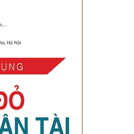
ịch…
iêm, Hà Nội