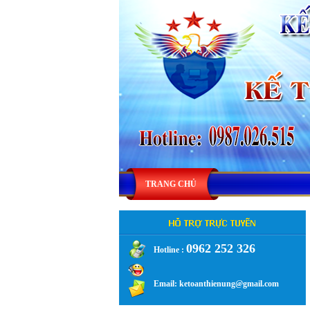
TRANG CHỦ
0962 252 326
Hotline :
.
Email: ketoanthienung@gmail.com