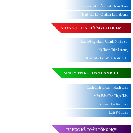
Cập nhật - Cần Biết - Nên Xem
Thuế của hộ, cá nhân kinh doanh
NHÂN SỰ-TIỀN LƯƠNG-BẢO HIỂM
Lao Động-Hành Chính-Nhân Sự
Kế Toán Tiền Lương
BHXH-BHYT-BHTN-KPCĐ
SINH VIÊN KẾ TOÁN CẦN BIẾT
Cách định khoản - Hạch toán
Mẫu Báo Cáo Thực Tập
Nguyên Lý Kế Toán
Luật Kế Toán
TỰ HỌC KẾ TOÁN TỔNG HỢP