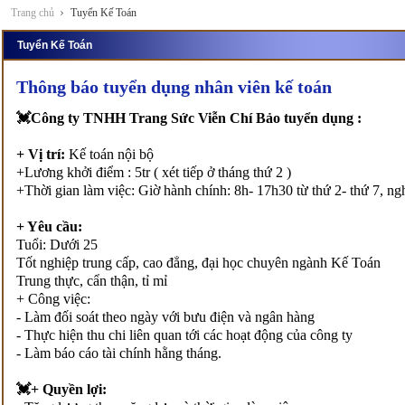
Trang chủ
Tuyển Kế Toán
Tuyển Kế Toán
Thông báo tuyển dụng nhân viên kế toán
💓Công ty TNHH Trang Sức Viễn Chí Bảo tuyển dụng :
+ Vị trí:
Kế toán nội bộ
+Lương khởi điểm : 5tr ( xét tiếp ở tháng thứ 2 )
+Thời gian làm việc: Giờ hành chính: 8h- 17h30 từ thứ 2- thứ 7, ngh
+ Yêu cầu:
Tuổi: Dưới 25
Tốt nghiệp trung cấp, cao đẳng, đại học chuyên ngành Kế Toán
Trung thực, cẩn thận, tỉ mỉ
+ Công việc:
- Làm đối soát theo ngày với bưu điện và ngân hàng
- Thực hiện thu chi liên quan tới các hoạt động của công ty
- Làm báo cáo tài chính hằng tháng.
💓+ Quyền lợi: