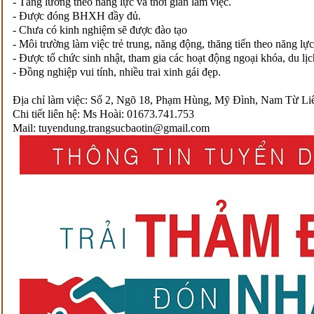
- Tăng lương theo năng lực và thời gian làm việc.
- Được đóng BHXH đầy đủ.
- Chưa có kinh nghiệm sẽ được đào tạo
- Môi trường làm việc trẻ trung, năng động, thăng tiến theo năng lực
- Được tổ chức sinh nhật, tham gia các hoạt động ngoại khóa, du l
- Đồng nghiệp vui tính, nhiều trai xinh gái đẹp.
Địa chỉ làm việc: Số 2, Ngõ 18, Phạm Hùng, Mỹ Đình, Nam Từ L
Chi tiết liên hệ: Ms Hoài: 01673.741.753
Mail: tuyendung.trangsucbaotin@gmail.com