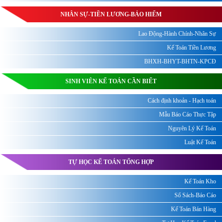
NHÂN SỰ-TIỀN LƯƠNG-BẢO HIỂM
Lao Động-Hành Chính-Nhân Sự
Kế Toán Tiền Lương
BHXH-BHYT-BHTN-KPCĐ
SINH VIÊN KẾ TOÁN CẦN BIẾT
Cách định khoản - Hạch toán
Mẫu Báo Cáo Thực Tập
Nguyên Lý Kế Toán
Luật Kế Toán
TỰ HỌC KẾ TOÁN TỔNG HỢP
Kế Toán Kho
Sổ Sách-Báo Cáo
Kế Toán Bán Hàng