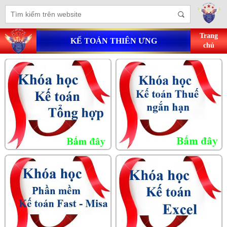
Trang
KẾ TOÁN THIÊN ƯNG
chủ