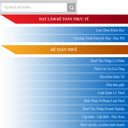
DẠY LÀM KẾ TOÁN THỰC TẾ
Lựa Chọn Khóa Học
Chương Trình Khuyến Mại - Học Phí
KẾ TOÁN THUẾ
Thuế Thu Nhập Cá Nhân
Thuế Giá Trị Gia Tăng
Hóa Đơn Điện Tử
Hóa đơn giấy
Luật Quản Lý Thuế
Mức Phạt Vi Phạm Luật Thuế
Thuế Thu Nhập Doanh Nghiệp
Cập nhật - Cần Biết - Nên Xem
Thuế của hộ, cá nhân kinh doanh