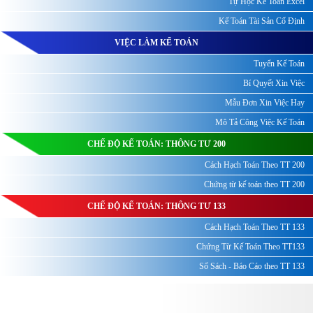
Tự Học Kế Toán Excel
Kế Toán Tài Sản Cố Định
VIỆC LÀM KẾ TOÁN
Tuyển Kế Toán
Bí Quyết Xin Việc
Mẫu Đơn Xin Việc Hay
Mô Tả Công Việc Kế Toán
CHẾ ĐỘ KẾ TOÁN: THÔNG TƯ 200
Cách Hạch Toán Theo TT 200
Chứng từ kế toán theo TT 200
CHẾ ĐỘ KẾ TOÁN: THÔNG TƯ 133
Cách Hạch Toán Theo TT 133
Chứng Từ Kế Toán Theo TT133
Sổ Sách - Báo Cáo theo TT 133