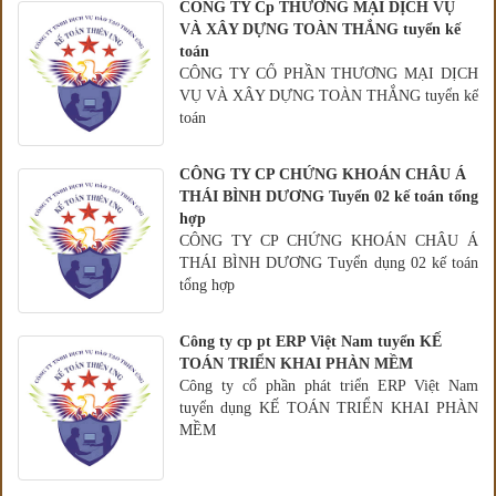
CÔNG TY Cp THƯƠNG MẠI DỊCH VỤ
VÀ XÂY DỰNG TOÀN THẮNG tuyển kế
toán
CÔNG TY CỔ PHẦN THƯƠNG MẠI DỊCH
VỤ VÀ XÂY DỰNG TOÀN THẮNG tuyển kế
toán
CÔNG TY CP CHỨNG KHOÁN CHÂU Á
THÁI BÌNH DƯƠNG Tuyển 02 kế toán tổng
hợp
CÔNG TY CP CHỨNG KHOÁN CHÂU Á
THÁI BÌNH DƯƠNG Tuyển dụng 02 kế toán
tổng hợp
Công ty cp pt ERP Việt Nam tuyển KẾ
TOÁN TRIỂN KHAI PHÀN MỀM
Công ty cổ phần phát triển ERP Việt Nam
tuyển dụng KẾ TOÁN TRIỂN KHAI PHÀN
MỀM