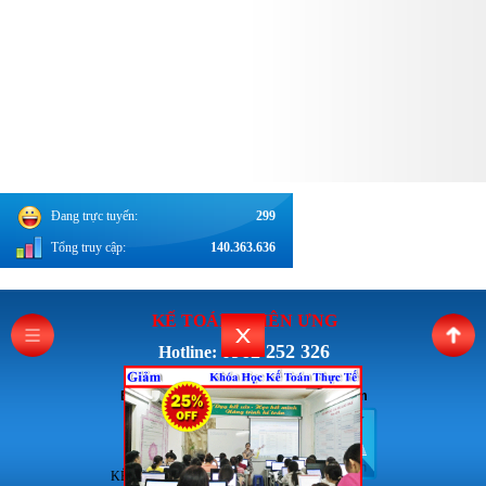
Đang trực tuyến:
299
Tổng truy cập:
140.363.636
KẾ TOÁN THI
ÊN ƯNG
0962 252 326
Hotline:
Email: Ketoanthienung6868@gmail.com
KẾ TOÁN THIÊN ƯNG