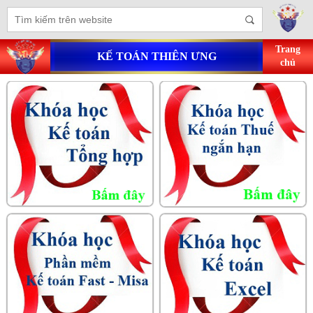
Trang
KẾ TOÁN THIÊN ƯNG
chủ