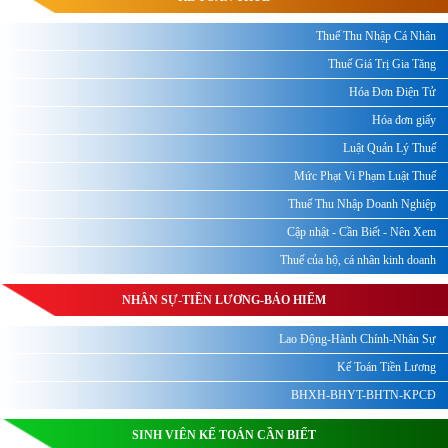
Thuế Thu Nhập Cá Nhân
Thuế Giá Trị Gia Tăng
Hóa Đơn Điện Tử
Hóa đơn giấy
Luật Quản Lý Thuế
Mức Phạt Vi Phạm Luật Thuế
Thuế Thu Nhập Doanh Nghiệp
Cập nhật - Cần Biết - Nên Xem
Thuế của hộ, cá nhân kinh doanh
NHÂN SỰ-TIỀN LƯƠNG-BẢO HIỂM
Lao Động-Hành Chính-Nhân Sự
Kế Toán Tiền Lương
BHXH-BHYT-BHTN-KPCĐ
SINH VIÊN KẾ TOÁN CẦN BIẾT