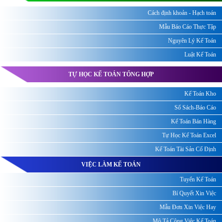
Cách định khoản - Hạch toán
Mẫu Báo Cáo Thực Tập
Nguyên Lý Kế Toán
Luật Kế Toán
TỰ HỌC KẾ TOÁN TỔNG HỢP
Kế Toán Kho
Sổ Sách-Báo Cáo
Kế Toán Bán Hàng
Tự Học Kế Toán Excel
Kế Toán Tài Sản Cố Định
VIỆC LÀM KẾ TOÁN
Tuyển Kế Toán
Bí Quyết Xin Việc
Mẫu Đơn Xin Việc Hay
Mô Tả Công Việc Kế Toán