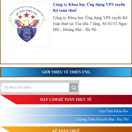
Công ty Khoa học Ứng dụng VPS tuyển
Kế toán thuế
Công ty Khoa học Ứng dụng VPS tuyển Kế
toán thuế tại Tòa nhà 7 tầng, Số 01/15 Ngọc
Hồi - Hoàng Mai - Hà Nộ
GIỚI THIỆU VỀ THIÊN ƯNG
DẠY LÀM KẾ TOÁN THỰC TẾ
Lựa Chọn Khóa Học
Chương Trình Khuyến Mại - Học Phí
KẾ TOÁN THUẾ