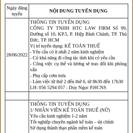
Ngày đăng
NỘI DUNG TUYỂN DỤNG
tuyển
THÔNG TIN TUYỂN DỤNG
CÔNG TY TNHH HTC LAW FIRM Số 99,
Đường số 10, KP.5, P. Hiệp Bình Chánh, TP. Thủ
Đức, TP. HCM
Vị trí tuyển dụng: KẾ TOÁN THUẾ
- Yêu cầu có ít nhất 2 năm kinh nghiệm
28/0
6/
2022
- Có khả năng đi công tác tỉnh khi có yêu cầu
- Công việc cụ thể và lương sẽ trao đổi khi phỏng
vấn
- Phụ cấp cơm trưa
- Làm việc từ thứ 2 đến thứ 6, từ 8h30 đến 17h30
LH: 056 5294 057 - Duy Ngọc P.HCNS
THÔNG TIN TUYỂN DỤNG
1/ NHÂN VIÊN KẾ TOÁN THUẾ (NỮ)
Yêu cầu kinh nghiệm 1-2 năm
Tốt nghiệp chuyên ngành kế toán – tài chính
Sử dụng thành thạo phần mềm kế toán