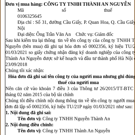
Đơn vị mua hàng: CÔNG TY TNHH THÀNH AN NGUYỄN
Mã số thuế
01063256
Địa chỉ : Số 31, đường Cầu Giấy, P. Quan Hoa, Q. Cầu Giấy
Nội
Đại diện: Ông Trần Văn An Chức vụ: Giám đốc
Sau khi kiểm tra lại thông tin về tên công ty của công ty TNHH 
Nguyễn (bên mua) đã ghi tại hóa đơn số 0002356, ký hiệu TU/
01/03/2021 so giấy chứng nhận đăng ký doanh nghiệp của công
Thành An Nguyễn được sở kế hoạch và đầu tư thành phố Hà Nội 
23/09/2018
Chúng tôi xác nhận:
Hóa đơn đã ghi sai tên công ty của người mua nhưng ghi đún
thuế của người mua
Nên căn cứ vào khoản 7 điều 3 của Thông tư 26/2015/TT-BTC
tháng 02 năm 2015 của bộ tài chính
Chúng tôi điều chỉnh nội dung thông tin về tên công ty người mua
đơn đã lập số 0002356, ký hiệu TU/21P ngày 01/03/2021 như sau:
1. N
ội dung đã ghi sai:
Tên đơn vị:
Công ty TNHH Nguyễn Thành An
2. Nội dung điều chỉnh:
Tên đơn vị:
Công ty TNHH Thành An Nguyễn