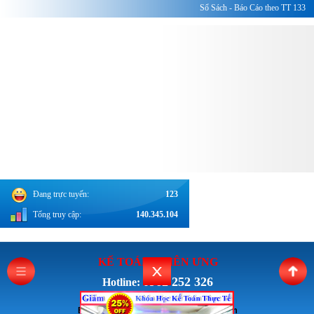
Sổ Sách - Báo Cáo theo TT 133
Đang trực tuyến:
123
Tổng truy cập:
140.345.104
KẾ TOÁN THI
ÊN ƯNG
0962 252 326
Hotline:
Email: Ketoanthienung6868@gmail.com