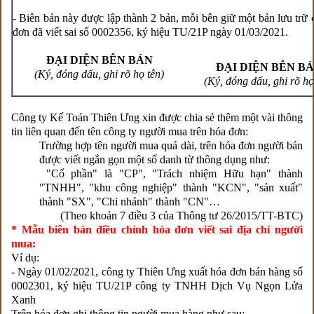
- Biên bản này được lập thành 2 bản, mỗi bên giữ một bản lưu trữ
đơn đã viết sai số 0002356, ký hiệu TU/21P ngày 01/03/2021.
ĐẠI DIỆN BÊN BÁN
ĐẠI DIỆN BÊN B
(Ký, đóng dấu, ghi rõ họ tên)
(Ký, đóng dấu, ghi rõ họ
Công ty Kế Toán Thiên Ưng xin được chia sẻ thêm một vài thông
tin liên quan đến tên công ty người mua trên hóa đơn:
Trường hợp tên người mua quá dài, trên hóa đơn người bán
được viết ngắn gọn một số danh từ thông dụng như:
"Cổ phần" là "CP", "Trách nhiệm Hữu hạn" thành
"TNHH", "khu công nghiệp" thành "KCN", "sản xuất"
thành "SX", "Chi nhánh" thành "CN"…
(Theo khoản 7 điều 3 của Thông tư 26/2015/TT-BTC)
* Mẫu biên bản điều chỉnh hóa đơn viết sai địa chỉ người
mua:
Ví dụ:
- Ngày 01/02/2021, công ty Thiên Ưng xuất hóa đơn bán hàng số
0002301, ký hiệu TU/21P công ty TNHH Dịch Vụ Ngọn Lửa
Xanh
Trên hóa đơn ghi thông tin người mua hàng như sau: