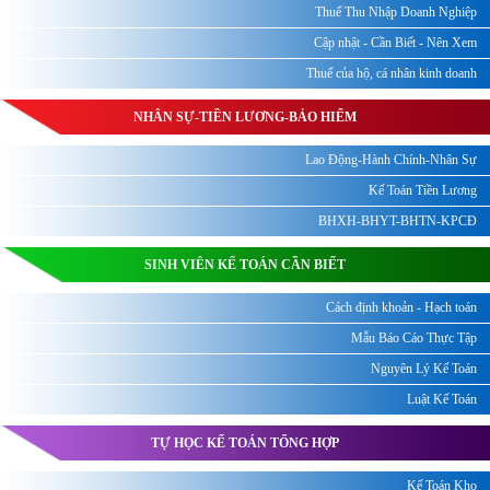
Thuế Thu Nhập Doanh Nghiệp
Cập nhật - Cần Biết - Nên Xem
Thuế của hộ, cá nhân kinh doanh
NHÂN SỰ-TIỀN LƯƠNG-BẢO HIỂM
Lao Động-Hành Chính-Nhân Sự
Kế Toán Tiền Lương
BHXH-BHYT-BHTN-KPCĐ
SINH VIÊN KẾ TOÁN CẦN BIẾT
Cách định khoản - Hạch toán
Mẫu Báo Cáo Thực Tập
Nguyên Lý Kế Toán
Luật Kế Toán
TỰ HỌC KẾ TOÁN TỔNG HỢP
Kế Toán Kho