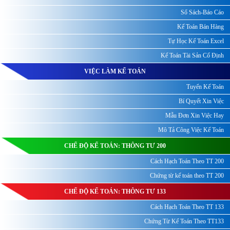
Sổ Sách-Báo Cáo
Kế Toán Bán Hàng
Tự Học Kế Toán Excel
Kế Toán Tài Sản Cố Định
VIỆC LÀM KẾ TOÁN
Tuyển Kế Toán
Bí Quyết Xin Việc
Mẫu Đơn Xin Việc Hay
Mô Tả Công Việc Kế Toán
CHẾ ĐỘ KẾ TOÁN: THÔNG TƯ 200
Cách Hạch Toán Theo TT 200
Chứng từ kế toán theo TT 200
CHẾ ĐỘ KẾ TOÁN: THÔNG TƯ 133
Cách Hạch Toán Theo TT 133
Chứng Từ Kế Toán Theo TT133