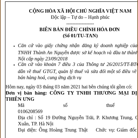
CỘNG HÒA XÃ HỘI CHỦ NGHĨA VIỆT NAM
Độc lập – Tự do – Hạnh phúc
------------------
BIÊN BẢN ĐIỀU CHỈNH HÓA ĐƠN
(Số 01/TU-TAN)
Căn cứ vào giấy chứng nhận đăng ký doanh nghiệp của
TNHH Thành An Nguyễn được sở kế hoạch và đầu tư thàn
Nội cấp ngày 23/09/2018
Căn cứ vào khoản 7 điều 3 của Thông tư 26/2015/TT-B
dẫn về thuế GTGT, quản lý thuế và sửa đổi một số điều về
bán hàng hoá, cung ứng dịch vụ
Hôm nay, ngày 03 tháng 03 năm 2021 hai bên chúng tôi gồm có:
Đơn vị bán hàng: CÔNG TY TNHH THƯƠNG MẠI D
THIÊN ƯNG
Mã số thuế
01062085
Địa chỉ : Số 19 Đường Nguyễn Trãi, P. Khương Trung, 
Xuân, TP. Hà Nội
Đại diện: Ông Hoàng Trung Thật Chức vụ: Gi