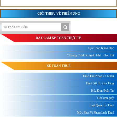
GIỚI THIỆU VỀ THIÊN ƯNG
DẠY LÀM KẾ TOÁN THỰC TẾ
Lựa Chọn Khóa Học
Chương Trình Khuyến Mại - Học Phí
KẾ TOÁN THUẾ
Thuế Thu Nhập Cá Nhân
Thuế Giá Trị Gia Tăng
Hóa Đơn Điện Tử
Hóa đơn giấy
Luật Quản Lý Thuế
Mức Phạt Vi Phạm Luật Thuế