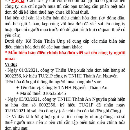
=>
Vậy là
: Cách xử lý đối với hóa đơn đã lập mà có ghi sai tên
công ty, địa chỉ người mua thì các bạn không cần phân biệt hóa
đơn đó đã kê khai thuế hay chưa kê khai thuế.
Hai bên chỉ cần lập biên bản điều chỉnh hóa đơn (ký đóng dấu,
mỗi bên giữ 1 bản, kẹp cùng với hóa đơn đã viết sai tên công ty
hoặc địa chỉ người mua trước đó để giải trình khi cơ quan thuế có
yêu cầu)
Dưới đây, Kế Toán Thiên Ưng sẽ cung cấp các mẫu biên bản
điều chỉnh hóa đơn để các bạn tham khảo:
* Mẫu biên bản điều chỉnh hóa đơn viết sai tên công ty người
mua:
Ví dụ:
- Ngày 01/3/2021, công ty Thiên Ưng xuất hóa đơn bán hàng số
0002356, ký hiệu TU/21P công ty TNHH Thành An Nguyễn
Trên hóa đơn ghi thông tin người mua hàng như sau:
+ Tên đơn vị: Công ty TNHH Nguyễn Thành An
+ Mã số thuế: 0106325645
- Ngày 03/03/2021, công ty TNHH Thành An Nguyễn phát hiện
ra hóa đơn số 0002356, ký hiệu TU/21P đã nhận ngày
01/03/2021 bị sai tên công ty (các chỉ tiêu còn lại đều ghi đúng)
=> Vì đây là trường hợp ghi sai tên công ty nhưng đúng mã số
thuế người mua nên 2 bên chỉ cần lập biên bản điều chỉnh hóa
đơn như sau: