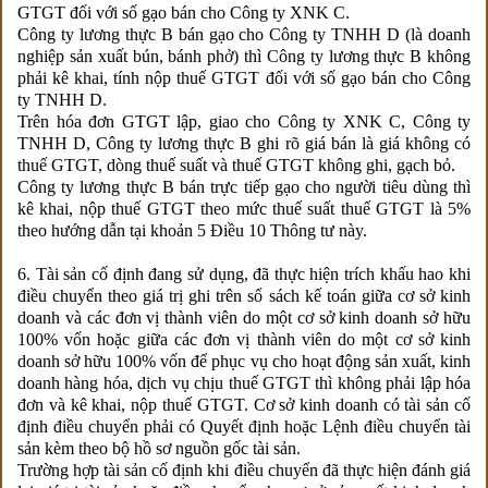
GTGT đối với số gạo bán cho Công ty XNK C.
Công ty lương thực B bán gạo cho Công ty TNHH D (là doanh
nghiệp sản xuất bún, bánh phở) thì Công ty lương thực B không
phải kê khai, tính nộp thuế GTGT đối với số gạo bán cho Công
ty TNHH D.
Trên hóa đơn GTGT lập, giao cho Công ty XNK C, Công ty
TNHH D, Công ty lương thực B ghi rõ giá bán là giá không có
thuế GTGT, dòng thuế suất và thuế GTGT không ghi, gạch bỏ.
Công ty lương thực B bán trực tiếp gạo cho người tiêu dùng thì
kê khai, nộp thuế GTGT theo mức thuế suất thuế GTGT là 5%
theo hướng dẫn tại khoản 5 Điều 10 Thông tư này.
6. Tài sản cố định đang sử dụng, đã thực hiện trích khấu hao khi
điều chuyển theo giá trị ghi trên sổ sách kế toán giữa cơ sở kinh
doanh và các đơn vị thành viên do một cơ sở kinh doanh sở hữu
100% vốn hoặc giữa các đơn vị thành viên do một cơ sở kinh
doanh sở hữu 100% vốn để phục vụ cho hoạt động sản xuất, kinh
doanh hàng hóa, dịch vụ chịu thuế GTGT thì không phải lập hóa
đơn và kê khai, nộp thuế GTGT. Cơ sở kinh doanh có tài sản cố
định điều chuyển phải có Quyết định hoặc Lệnh điều chuyển tài
sản kèm theo bộ hồ sơ nguồn gốc tài sản.
Trường hợp tài sản cố định khi điều chuyển đã thực hiện đánh giá