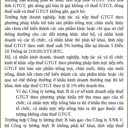
đơn GTGT, ghi dòng giá bán là giá không có thuế GTGT, dòng
thuế suất và thuế GTGT không ghi, gạch bỏ.
Trường hợp doanh nghiệp, hợp tác xã nộp thuế GTGT theo
phương pháp khấu trừ bán sản phẩm trồng trọt, chăn nuôi, thủy
sản chưa chế biến thành các sản phẩm khác hoặc chỉ qua sơ chế
thông thường cho các đối tượng khác như hộ, cá nhân kinh
doanh và các tổ chức, cá nhân khác thì phải kê khai, tính nộp
thuế GTGT theo mức thuế suất 5% hướng dẫn tại khoản 5 Điều
10 Thông tư 219/2013/TT-BTC.
Hộ, cá nhân kinh doanh, doanh nghiệp, hợp tác xã và tổ chức
kinh tế khác nộp thuế GTGT theo phương pháp tính trực tiếp trên
GTGT khi bán sản phẩm trồng trọt, chăn nuôi, thủy sản nuôi
trồng, đánh bắt chưa chế biến thành các sản phẩm khác hoặc chỉ
qua sơ chế thông thường ở khâu kinh doanh thương mại thì kê
khai, tính nộp thuế GTGT theo tỷ lệ 1% trên doanh thu.
Ví dụ: Công ty lương thực B là cơ sở kinh doanh nộp thuế
GTGT theo phương pháp khấu trừ thu mua gạo của tổ
chức, cá nhân trực tiếp trồng bán ra thì ở khâu thu mua của
tổ chức, cá nhân trực tiếp trồng bán ra thì gạo thuộc đối
tượng không chịu thuế GTGT.
Trường hợp Công ty lương thực B bán gạo cho Công ty XNK C
thì Công ty lương thực B không phải kê khai, tính nộp thuế