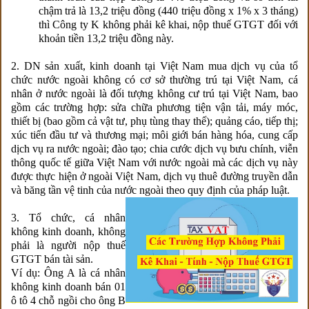
chậm trả là 13,2 triệu đồng (440 triệu đồng x 1% x 3 tháng)
thì Công ty K không phải kê khai, nộp thuế GTGT đối với
khoản tiền 13,2 triệu đồng này.
2. DN sản xuất, kinh doanh tại Việt Nam mua dịch vụ của tổ
chức nước ngoài không có cơ sở thường trú tại Việt Nam, cá
nhân ở nước ngoài là đối tượng không cư trú tại Việt Nam, bao
gồm các trường hợp: sửa chữa phương tiện vận tải, máy móc,
thiết bị (bao gồm cả vật tư, phụ tùng thay thế); quảng cáo, tiếp thị;
xúc tiến đầu tư và thương mại; môi giới bán hàng hóa, cung cấp
dịch vụ ra nước ngoài; đào tạo; chia cước dịch vụ bưu chính, viễn
thông quốc tế giữa Việt Nam với nước ngoài mà các dịch vụ này
được thực hiện ở ngoài Việt Nam, dịch vụ thuê đường truyền dẫn
và băng tần vệ tinh của nước ngoài theo quy định của pháp luật.
3. Tổ chức, cá nhân
không kinh doanh, không
phải là người nộp thuế
GTGT bán tài sản.
Ví dụ: Ông A là cá nhân
không kinh doanh bán 01
ô tô 4 chỗ ngồi cho ông B