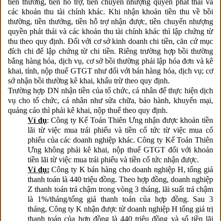
tiền thưởng, tiền hỗ trợ, tiền chuyển nhượng quyền phát thải và
các khoản thu tài chính khác. Khi nhận khoản tiền thu về bồi
thường, tiền thưởng, tiền hỗ trợ nhận được, tiền chuyển nhượng
quyền phát thải và các khoản thu tài chính khác thì lập chứng từ
thu theo quy định. Đối với cơ sở kinh doanh chi tiền, căn cứ mục
đích chi để lập chứng từ chi tiền. Riêng trường hợp bồi thường
bằng hàng hóa, dịch vụ, cơ sở bồi thường phải lập hóa đơn và kê
khai, tính, nộp thuế GTGT như đối với bán hàng hóa, dịch vụ; cơ
sở nhận bồi thường kê khai, khấu trừ theo quy định.
Trường hợp DN nhận tiền của tổ chức, cá nhân để thực hiện dịch
vụ cho tổ chức, cá nhân như sửa chữa, bảo hành, khuyến mại,
quảng cáo thì phải kê khai, nộp thuế theo quy định.
Ví dụ
: Công ty Kế Toán Thiên Ưng nhận được khoản tiền
lãi từ việc mua trái phiếu và tiền cổ tức từ việc mua cổ
phiếu của các doanh nghiệp khác. Công ty Kế Toán Thiên
Ưng không phải kê khai, nộp thuế GTGT đối với khoản
tiền lãi từ việc mua trái phiếu và tiền cổ tức nhận được.
Ví dụ:
Công ty K bán hàng cho doanh nghiệp H, tổng giá
thanh toán là 440 triệu đồng. Theo hợp đồng, doanh nghiệp
Z thanh toán trả chậm trong vòng 3 tháng, lãi suất trả chậm
là 1%/tháng/tổng giá thanh toán của hợp đồng. Sau 3
tháng, Công ty K nhận được từ doanh nghiệp H tổng giá trị
thanh toán của hợp đồng là 440 triệu đồng và số tiền lãi