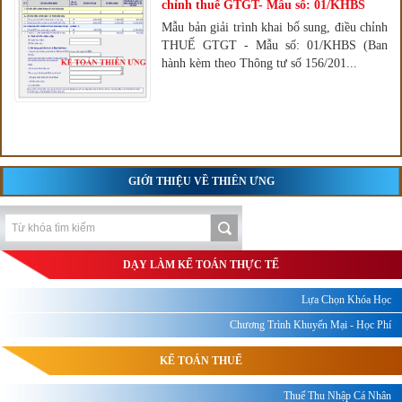
chỉnh thuế GTGT- Mẫu số: 01/KHBS
Mẫu bản giải trình khai bổ sung, điều chỉnh
THUẾ GTGT - Mẫu số: 01/KHBS (Ban
hành kèm theo Thông tư số 156/201...
GIỚI THIỆU VỀ THIÊN ƯNG
DẠY LÀM KẾ TOÁN THỰC TẾ
Lựa Chọn Khóa Học
Chương Trình Khuyến Mại - Học Phí
KẾ TOÁN THUẾ
Thuế Thu Nhập Cá Nhân