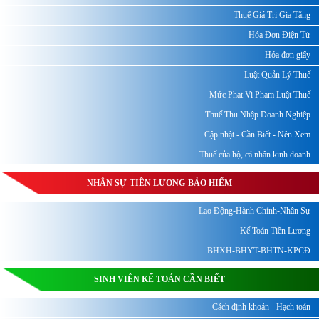
Thuế Giá Trị Gia Tăng
Hóa Đơn Điện Tử
Hóa đơn giấy
Luật Quản Lý Thuế
Mức Phạt Vi Phạm Luật Thuế
Thuế Thu Nhập Doanh Nghiệp
Cập nhật - Cần Biết - Nên Xem
Thuế của hộ, cá nhân kinh doanh
NHÂN SỰ-TIỀN LƯƠNG-BẢO HIỂM
Lao Động-Hành Chính-Nhân Sự
Kế Toán Tiền Lương
BHXH-BHYT-BHTN-KPCĐ
SINH VIÊN KẾ TOÁN CẦN BIẾT
Cách định khoản - Hạch toán