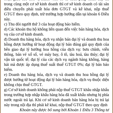
trong cùng một cơ sở kinh doanh thì cơ sở kinh doanh có tài sản
điều chuyển phải xuất hóa đơn GTGT và kê khai, nộp thuế
GTGT theo quy định, trừ trường hợp hướng dẫn tại khoản 6 Điều
này.
c) Thu đòi người thứ 3 của hoạt động bảo hiểm.
d) Các khoản thu hộ không liên quan đến việc bán hàng hóa, dịch
vụ của cơ sở kinh doanh.
đ) Doanh thu hàng hóa, dịch vụ nhận bán đại lý và doanh thu hoa
hồng được hưởng từ hoạt động đại lý bán đúng giá quy định của
bên giao đại lý hưởng hoa hồng của dịch vụ: bưu chính, viễn
thông, bán vé xổ số, vé máy bay, ô tô, tàu hoả, tàu thủy; đại lý
vận tải quốc tế; đại lý của các dịch vụ ngành hàng không, hàng
hải mà được áp dụng thuế suất thuế GTGT 0%; đại lý bán bảo
hiểm.
e) Doanh thu hàng hóa, dịch vụ và doanh thu hoa hồng đại lý
được hưởng từ hoạt động đại lý bán hàng hóa, dịch vụ thuộc diện
không chịu thuế GTGT.
g) Cơ sở kinh doanh không phải nộp thuế GTGT khâu nhập khẩu
trong trường hợp nhập khẩu hàng hóa đã xuất khẩu nhưng bị phía
nước ngoài trả lại. Khi cơ sở kinh doanh bán hàng hóa bị trả lại
này trong nội địa thì phải kê khai, nộp thuế GTGT theo quy định
Khoản này được bổ sung bởi Khoản 1 Điều 3 Thông tư