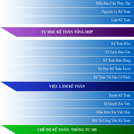
Mẫu Báo Cáo Thực Tập
Nguyên Lý Kế Toán
Luật Kế Toán
TỰ HỌC KẾ TOÁN TỔNG HỢP
Kế Toán Kho
Sổ Sách-Báo Cáo
Kế Toán Bán Hàng
Tự Học Kế Toán Excel
Kế Toán Tài Sản Cố Định
VIỆC LÀM KẾ TOÁN
Tuyển Kế Toán
Bí Quyết Xin Việc
Mẫu Đơn Xin Việc Hay
Mô Tả Công Việc Kế Toán
CHẾ ĐỘ KẾ TOÁN: THÔNG TƯ 200