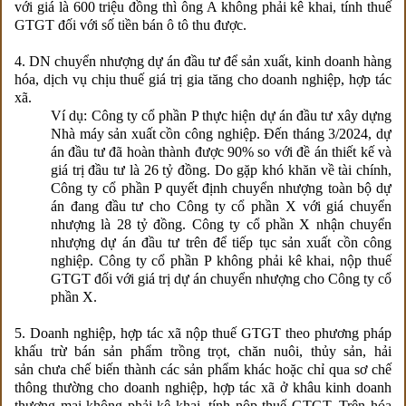
với giá là 600 triệu đồng thì ông A không phải kê khai, tính thuế
GTGT đối với số tiền bán ô tô thu được.
4. DN chuyển nhượng dự án đầu tư để sản xuất, kinh doanh hàng
hóa, dịch vụ chịu thuế giá trị gia tăng cho doanh nghiệp, hợp tác
xã.
Ví dụ: Công ty cổ phần P thực hiện dự án đầu tư xây dựng
Nhà máy sản xuất cồn công nghiệp. Đến tháng 3/2024, dự
án đầu tư đã hoàn thành được 90% so với đề án thiết kế và
giá trị đầu tư là 26 tỷ đồng. Do gặp khó khăn về tài chính,
Công ty cổ phần P quyết định chuyển nhượng toàn bộ dự
án đang đầu tư cho Công ty cổ phần X với giá chuyển
nhượng là 28 tỷ đồng. Công ty cổ phần X nhận chuyển
nhượng dự án đầu tư trên để tiếp tục sản xuất cồn công
nghiệp. Công ty cổ phần P không phải kê khai, nộp thuế
GTGT đối với giá trị dự án chuyển nhượng cho Công ty cổ
phần X.
5. Doanh nghiệp, hợp tác xã nộp thuế GTGT theo phương pháp
khấu trừ bán sản phẩm trồng trọt, chăn nuôi, thủy sản, hải
sản chưa chế biến thành các sản phẩm khác hoặc chỉ qua sơ chế
thông thường cho doanh nghiệp, hợp tác xã ở khâu kinh doanh
thương mại không phải kê khai, tính nộp thuế GTGT. Trên hóa