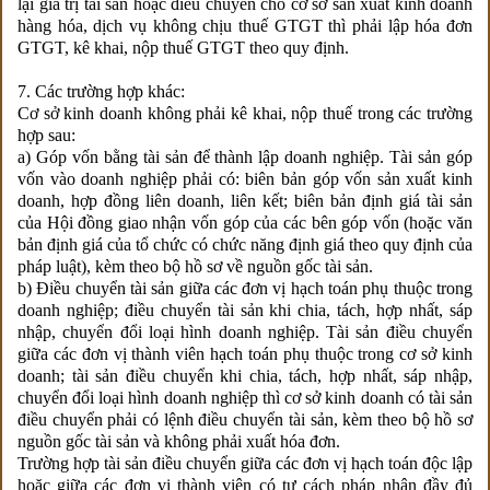
lại giá trị tài sản hoặc điều chuyển cho cơ sở sản xuất kinh doanh
hàng hóa, dịch vụ không chịu thuế GTGT thì phải lập hóa đơn
GTGT, kê khai, nộp thuế GTGT theo quy định.
7. Các trường hợp khác:
Cơ sở kinh doanh không phải kê khai, nộp thuế trong các trường
hợp sau:
a) Góp vốn bằng tài sản để thành lập doanh nghiệp. Tài sản góp
vốn vào doanh nghiệp phải có: biên bản góp vốn sản xuất kinh
doanh, hợp đồng liên doanh, liên kết; biên bản định giá tài sản
của Hội đồng giao nhận vốn góp của các bên góp vốn (hoặc văn
bản định giá của tổ chức có chức năng định giá theo quy định của
pháp luật), kèm theo bộ hồ sơ về nguồn gốc tài sản.
b) Điều chuyển tài sản giữa các đơn vị hạch toán phụ thuộc trong
doanh nghiệp; điều chuyển tài sản khi chia, tách, hợp nhất, sáp
nhập, chuyển đổi loại hình doanh nghiệp. Tài sản điều chuyển
giữa các đơn vị thành viên hạch toán phụ thuộc trong cơ sở kinh
doanh; tài sản điều chuyển khi chia, tách, hợp nhất, sáp nhập,
chuyển đổi loại hình doanh nghiệp thì cơ sở kinh doanh có tài sản
điều chuyển phải có lệnh điều chuyển tài sản, kèm theo bộ hồ sơ
nguồn gốc tài sản và không phải xuất hóa đơn.
Trường hợp tài sản điều chuyển giữa các đơn vị hạch toán độc lập
hoặc giữa các đơn vị thành viên có tư cách pháp nhân đầy đủ