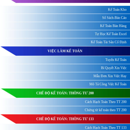
Kế Toán Kho
Sổ Sách-Báo Cáo
Kế Toán Bán Hàng
Tự Học Kế Toán Excel
Kế Toán Tài Sản Cố Định
VIỆC LÀM KẾ TOÁN
Tuyển Kế Toán
Bí Quyết Xin Việc
Mẫu Đơn Xin Việc Hay
Mô Tả Công Việc Kế Toán
CHẾ ĐỘ KẾ TOÁN: THÔNG TƯ 200
Cách Hạch Toán Theo TT 200
Chứng từ kế toán theo TT 200
CHẾ ĐỘ KẾ TOÁN: THÔNG TƯ 133
Cách Hạch Toán Theo TT 133