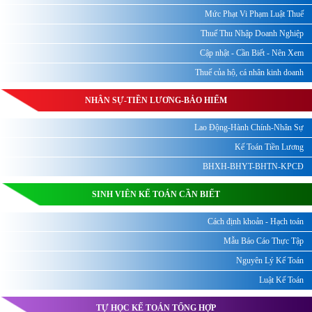
Mức Phạt Vi Phạm Luật Thuế
Thuế Thu Nhập Doanh Nghiệp
Cập nhật - Cần Biết - Nên Xem
Thuế của hộ, cá nhân kinh doanh
NHÂN SỰ-TIỀN LƯƠNG-BẢO HIỂM
Lao Động-Hành Chính-Nhân Sự
Kế Toán Tiền Lương
BHXH-BHYT-BHTN-KPCĐ
SINH VIÊN KẾ TOÁN CẦN BIẾT
Cách định khoản - Hạch toán
Mẫu Báo Cáo Thực Tập
Nguyên Lý Kế Toán
Luật Kế Toán
TỰ HỌC KẾ TOÁN TỔNG HỢP