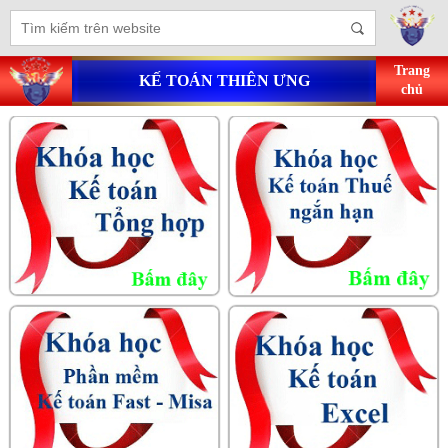
Trang
KẾ TOÁN THIÊN ƯNG
chủ