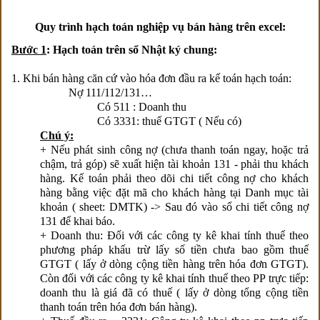
Quy trình hạch toán nghiệp vụ bán hàng trên excel:
Bước 1
: Hạch toán trên sổ Nhật ký chung:
1. Khi bán hàng căn cứ vào hóa đơn đầu ra kế toán hạch toán:
Nợ 111/112/131…
Có 511 : Doanh thu
Có 3331: thuế GTGT ( Nếu có)
Chú ý:
+ Nếu phát sinh công nợ (chưa thanh toán ngay, hoặc trả
chậm, trả góp) sẽ xuất hiện tài khoản 131 - phải thu khách
hàng. Kế toán phải theo dõi chi tiết công nợ cho khách
hàng bằng việc đặt mã cho khách hàng tại Danh mục tài
khoản ( sheet: DMTK) -> Sau đó vào sổ chi tiết công nợ
131 để khai báo.
+ Doanh thu: Đối với các công ty kê khai tính thuế theo
phương pháp khấu trừ lấy số tiền chưa bao gồm thuế
GTGT ( lấy ở dòng cộng tiền hàng trên hóa đơn GTGT).
Còn đối với các công ty kê khai tính thuế theo PP trực tiếp:
doanh thu là giá đã có thuế ( lấy ở dòng tổng cộng tiền
thanh toán trên hóa đơn bán hàng).