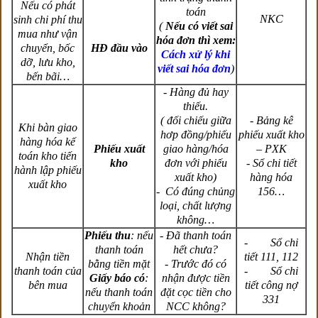
Nếu có phát
toán
NKC
sinh chi phí thu
(
Nếu có viết sai
mua như vận
hóa đơn thì xem:
chuyển, bốc
HĐ đầu vào
Cách xử lý khi
dỡ, lưu kho,
viết sai hóa đơn
)
bến bãi…
- Hàng đủ hay
thiếu.
( đối chiếu giữa
- Bảng kê
Khi bàn giao
hơp đồng/phiếu
phiếu xuất kho
hàng hóa kế
Phiếu xuất
giao hàng/hóa
– PXK
toán kho tiến
kho
đơn với phiếu
- Sổ chi tiết
hành lập phiếu
xuất kho)
hàng hóa
xuất kho
- Có đúng chủng
156…
loại, chất lượng
không…
Phiếu thu
: nếu
- Đã thanh toán
- Sổ chi
thanh toán
hết chưa?
Nhận tiền
tiết 111, 112
bằng tiền mặt
- Trước đó có
thanh toán của
- Sổ chi
Giấy báo có
:
nhận được tiền
bên mua
tiết công nợ
nếu thanh toán
đặt cọc tiền cho
331
chuyển khoản
NCC không?