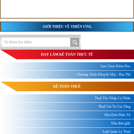
GIỚI THIỆU VỀ THIÊN ƯNG
DẠY LÀM KẾ TOÁN THỰC TẾ
Lựa Chọn Khóa Học
Chương Trình Khuyến Mại - Học Phí
KẾ TOÁN THUẾ
Thuế Thu Nhập Cá Nhân
Thuế Giá Trị Gia Tăng
Hóa Đơn Điện Tử
Hóa đơn giấy
Luật Quản Lý Thuế