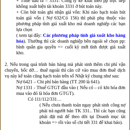
+ Thuế đầu ra – 3331: Công ty kê khai theo pp trực tiếp
không xuất hiện tài khoản 3331 ở bút toán này.
+ Còn bút toán ghi nhận giá vốn: Khi nào hạch toán bút
toán giá vốn ( Nợ 632/Có 156) thì phải phụ thuộc vào
phương pháp tính giá xuất kho mà doanh nghiệp các bạn
lựa chọn
( xem tại đây:
Các phương pháp tính giá xuất kho hàng
hóa
). Thường thì các doanh nghiệp bên ngoài sẽ chọn pp:
bình quân gia quyền => cuối kỳ mới tính được giá xuất
kho.
2. Nếu trong quá trình bán hàng mà phát sinh thêm chi phí vận
chuyển, bốc dỡ… thuê ngoài thì căn cứ vào mua đơn thuê dịch
vụ này kế toán cũng hạch toán trên sổ Nhật ký chung như sau:
Nợ 6421 – Chi phí bán hàng (TT 200 là 641).
Nợ 1331 - Thuế GTGT đầu vào ( Nếu có – có khi hóa đơn
mua vào đó là hóa đơn GTGT).
Có 111/112/331…
( Nếu chưa thanh toán ngay phát sinh công nợ
phải trả người bán TK 331.. Thì các bạn cũng
phải đặt mã để theo dõi tại Doanh mục tài
khoản => rồi vào sổ chi tiết 331 để khai báo).