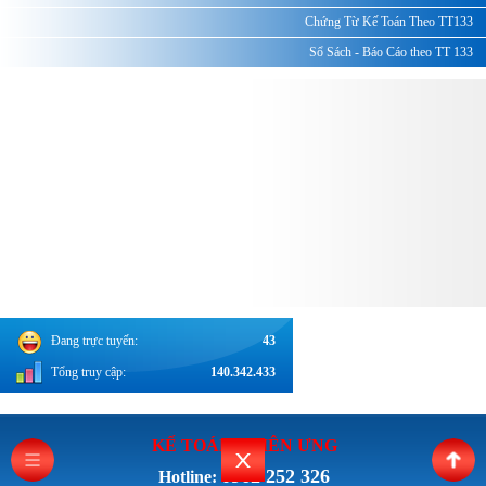
Chứng Từ Kế Toán Theo TT133
Sổ Sách - Báo Cáo theo TT 133
Đang trực tuyến:
43
Tổng truy cập:
140.342.433
KẾ TOÁN THI
ÊN ƯNG
0962 252 326
Hotline: