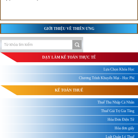
GIỚI THIỆU VỀ THIÊN ƯNG
DẠY LÀM KẾ TOÁN THỰC TẾ
Lựa Chọn Khóa Học
Chương Trình Khuyến Mại - Học Phí
KẾ TOÁN THUẾ
Thuế Thu Nhập Cá Nhân
Thuế Giá Trị Gia Tăng
Hóa Đơn Điện Tử
Hóa đơn giấy
Luật Quản Lý Thuế