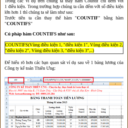
Trong các ví dụ trên chúng ta thấy hàm Countif chỉ đếm với
1 điều kiện. Trong trường hợp chúng ta cần đếm với số điều kiện
lớn hơn 1 thì chúng ta sẽ làm như sau:
Trước tiên ta cần thay thế hàm "
COUNTIF
" bằng hàm
"
COUNTIFS
"
Cú pháp hàm COUNTIFS như sau:
COUNTIFS(Vùng điều kiện 1, "điều kiện 1", Vùng điều kiện 2,
"điều kiện 2", Vùng điều kiện 3, "điều kiện 3",..)
Để hiểu rõ hơn các bạn quan sát ví dụ sau về 1 bảng lương của
Công ty kế toán Thiên Ưng: