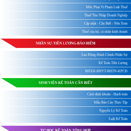
Mức Phạt Vi Phạm Luật Thuế
Thuế Thu Nhập Doanh Nghiệp
Cập nhật - Cần Biết - Nên Xem
Thuế của hộ, cá nhân kinh doanh
NHÂN SỰ-TIỀN LƯƠNG-BẢO HIỂM
Lao Động-Hành Chính-Nhân Sự
Kế Toán Tiền Lương
BHXH-BHYT-BHTN-KPCĐ
SINH VIÊN KẾ TOÁN CẦN BIẾT
Cách định khoản - Hạch toán
Mẫu Báo Cáo Thực Tập
Nguyên Lý Kế Toán
Luật Kế Toán
TỰ HỌC KẾ TOÁN TỔNG HỢP