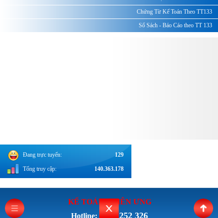
Chứng Từ Kế Toán Theo TT133
Sổ Sách - Báo Cáo theo TT 133
Đang trực tuyến:
129
Tổng truy cập:
140.363.178
KẾ TOÁN THI
ÊN ƯNG
0962 252 326
Hotline: