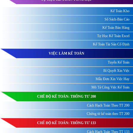
Kế Toán Kho
Sổ Sách-Báo Cáo
Kế Toán Bán Hàng
Tự Học Kế Toán Excel
Kế Toán Tài Sản Cố Định
VIỆC LÀM KẾ TOÁN
Tuyển Kế Toán
Bí Quyết Xin Việc
Mẫu Đơn Xin Việc Hay
Mô Tả Công Việc Kế Toán
CHẾ ĐỘ KẾ TOÁN: THÔNG TƯ 200
Cách Hạch Toán Theo TT 200
Chứng từ kế toán theo TT 200
CHẾ ĐỘ KẾ TOÁN: THÔNG TƯ 133
Cách Hạch Toán Theo TT 133