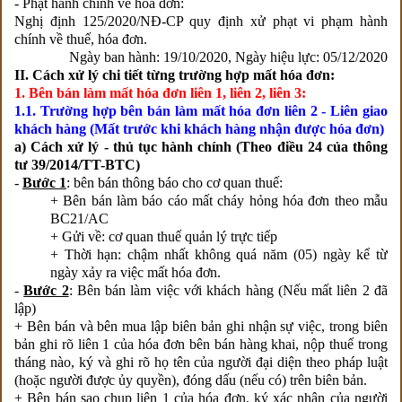
- Phạt hành chính về hóa đơn:
Nghị định 125/2020/NĐ-CP quy định xử phạt vi phạm hành
chính về thuế, hóa đơn.
Ngày ban hành: 19/10/2020, Ngày hiệu lực: 05/12/2020
II. Cách xử lý chi tiết từng trường hợp mất hóa đơn:
1. Bên bán làm mất hóa đơn liên 1, liên 2, liên 3:
1.1. Trường hợp bên bán làm mất hóa đơn liên 2 - Liên giao
khách hàng (Mất trước khi khách hàng nhận được hóa đơn)
a) Cách xử lý - thủ tục hành chính (Theo điều 24 của thông
tư 39/2014/TT-BTC)
-
Bước 1
: bên bán thông báo cho cơ quan thuế:
+ Bên bán làm báo cáo mất cháy hỏng hóa đơn theo mẫu
BC21/AC
+ Gửi về: cơ quan thuế quản lý trực tiếp
+ Thời hạn: chậm nhất không quá năm (05) ngày kể từ
ngày xảy ra việc mất hóa đơn.
-
Bước 2
: Bên bán làm việc với khách hàng (Nếu mất liên 2 đã
lập)
+ Bên bán và bên mua lập biên bản ghi nhận sự việc, trong biên
bản ghi rõ liên 1 của hóa đơn bên bán hàng khai, nộp thuế trong
tháng nào, ký và ghi rõ họ tên của người đại diện theo pháp luật
(hoặc người được ủy quyền), đóng dấu (nếu có) trên biên bản.
+ Bên bán sao chụp liên 1 của hóa đơn, ký xác nhận của người