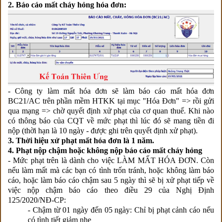
2. Báo cáo mất cháy hỏng hóa đơn:
- Công ty làm mất hóa đơn sẽ làm báo cáo mất hóa đơn
BC21/AC trên phần mềm HTKK tại mục "Hóa Đơn" => rồi gửi
qua mạng => chờ quyết định xử phạt của cơ quan thuế. Khi nào
có thông báo của CQT về mức phạt thì lúc đó sẽ mang tiền đi
nộp (thời hạn là 10 ngày - được ghi trên quyết định xử phạt).
3. Thời hiệu xử phạt mất hóa đơn là 1 năm.
4. Phạt nộp chậm hoặc không nộp báo cáo mất cháy hỏng
- Mức phạt trên là dành cho việc LÀM MẤT HÓA ĐƠN. Còn
nếu làm mất mà các bạn có tình trốn tránh, hoặc không làm báo
cáo, hoặc làm báo cáo chậm sau 5 ngày thì sẽ bị xử phạt tiếp về
việc nộp chậm báo cáo theo điều 29 của Nghị Định
125/2020/NĐ-CP:
- Chậm từ 01 ngày đến 05 ngày: Chỉ bị phạt cảnh cáo nếu
có tình tiết giảm nhẹ