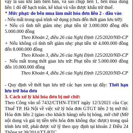
vậy là sau khi làm biên bản, và sao chụp liên 1, bên mua dùng
liên 1 đó để hạch toán, kê khai và vẫn được khấu trừ thuế.
*
M
ức phạt
:
do bên mua làm m
ất hóa đơn liên 2 - đầu vào
:
-
Nếu mất trong quá trình sử dụng (chưa đến thời gian lưu trữ):
+ Nếu có tình tiết giảm nhẹ: phạt tiền từ 3.000.000 đồng đến
5.000.000 đồng
Theo Khoản 2, điều 26 của Nghị Định 125/2020/NĐ-CP
+
Nếu không có tình tiết giảm nhẹ: phạt tiền từ 4.000.000 đồng
đến 8.000.000 đồng
Theo Khoản 3, điều 26 của Nghị Định 125/2020/NĐ-CP
-
Nếu mất trong thời gian lưu trữ: Phạt tiền từ 5.000.000 đồng
đến 10.000.000 đồng
Theo Khoản 4, điều 26 của Nghị Định 125/2020/NĐ-CP
- Quy định về thời hạn lưu trữ các bạn xem tại đây:
Thời hạn
lưu trữ hóa đơn
3. Cách xử lý khi hóa đơn bị mờ chữ:
Theo Công văn số 7432/CTHN-TTHT ngày 12/3/2021 của Cục
Thuế TP. Hà Nội về việc xử lý hóa đơn GTGT liên 2 bị mờ thì:
Hóa đơn liên 2 (giao cho khách hàng) nếu bị hỏng, mờ chữ (Mờ
nội dung và giá trị tiền trên hóa đơn không đọc được) trong quá
trình lưu trữ, phải được xử lý theo quy định tại khoản 2 Điều 24
Thông tư 39/2014/TT-BTC.