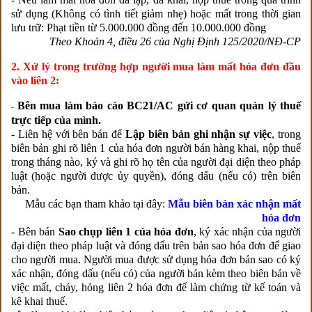
sử dụng (Không có tình tiết giảm nhẹ) hoặc mất trong thời gian
lưu trữ: Phạt tiền từ 5.000.000 đồng đến 10.000.000 đồng
Theo Khoản 4, điều 26 của Nghị Định 125/2020/NĐ-CP
2. Xử lý trong trường hợp người mua làm mất hóa đơn đầu
vào liên 2:
Bên mua làm báo cáo BC21/AC gửi cơ quan quản lý thuế
-
trực tiếp của mình.
-
 Liên hệ với bên bán để 
Lập biên bản ghi nhận sự việc
, trong
biên bản ghi rõ liên 1 của hóa đơn người bán hàng khai, nộp thuế
trong tháng nào, ký và ghi rõ họ tên của người đại diện theo pháp
luật (hoặc người được ủy quyền), đóng dấu (nếu có) trên biên
bản.
Mẫu các bạn tham khảo tại đây:
Mẫu biên bản xác nhận mất
hóa đơn
-
 Bên bán 
Sao chụp liên 1 của hóa đơn
, ký xác nhận của người
đại diện theo pháp luật và đóng dấu trên bản sao hóa đơn để giao
cho người mua. Người mua được sử dụng hóa đơn bản sao có ký
xác nhận, đóng dấu (nếu có) của người bán kèm theo biên bản về
việc mất, cháy, hỏng liên 2 hóa đơn để làm chứng từ kế toán và
kê khai thuế.