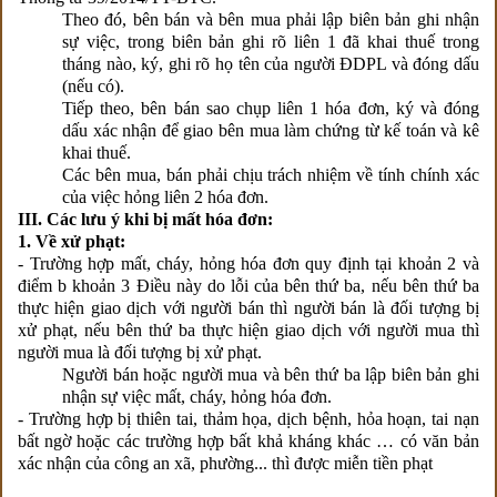
Theo đó, bên bán và bên mua phải lập biên bản ghi nhận
sự việc, trong biên bản ghi rõ liên 1 đã khai thuế trong
tháng nào, ký, ghi rõ họ tên của người ĐDPL và đóng dấu
(nếu có).
Tiếp theo, bên bán sao chụp liên 1 hóa đơn, ký và đóng
dấu xác nhận để giao bên mua làm chứng từ kế toán và kê
khai thuế.
Các bên mua, bán phải chịu trách nhiệm về tính chính xác
của việc hỏng liên 2 hóa đơn.
III. Các lưu ý khi bị mất hóa đơn:
1. Về xử phạt:
- Trường hợp mất, cháy, hỏng hóa đơn quy định tại khoản 2 và
điểm b khoản 3 Điều này do lỗi của bên thứ ba, nếu bên thứ ba
thực hiện giao dịch với người bán thì người bán là đối tượng bị
xử phạt, nếu bên thứ ba thực hiện giao dịch với người mua thì
người mua là đối tượng bị xử phạt.
Người bán hoặc người mua và bên thứ ba lập biên bản ghi
nhận sự việc mất, cháy, hỏng hóa đơn.
- Trường hợp bị thiên tai, thảm họa, dịch bệnh, hỏa hoạn, tai nạn
bất ngờ hoặc các trường hợp bất khả kháng khác … có văn bản
xác nhận của công an xã, phường... thì được miễn tiền phạt