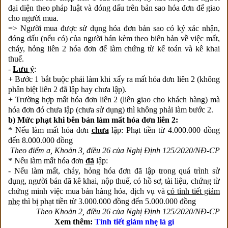
đại diện theo pháp luật và đóng dấu trên bản sao hóa đơn để giao
cho người mua.
=> Người mua được sử dụng hóa đơn bản sao có ký xác nhận,
đóng dấu (nếu có) của người bán kèm theo biên bản về việc mất,
cháy, hỏng liên 2 hóa đơn để làm chứng từ kế toán và kê khai
thuế.
-
Lưu ý
:
+ Bước 1 bắt buộc phải làm khi xẩy ra mất hóa đơn liên 2 (không
phân biệt liên 2 đã lập hay chưa lập).
+ Trường hợp mất hóa đơn liên 2 (liên giao cho khách hàng) mà
hóa đơn đó chưa lập (chưa sử dụng) thì không phải làm bước 2.
b) Mức phạt khi bên bán làm mất hóa đơn liên 2:
* Nếu làm mất hóa đơn
chưa
lập: Phạt tiền từ 4.000.000 đồng
đến 8.000.000 đồng
Theo điểm a, Khoản 3, điều 26 của Nghị Định 125/2020/NĐ-CP
* Nếu làm mất hóa đơn
đã
lập:
- Nếu làm mất, cháy, hỏng hóa đơn đã lập trong quá trình sử
dụng, người bán đã kê khai, nộp thuế, có hồ sơ, tài liệu, chứng từ
chứng minh việc mua bán hàng hóa, dịch vụ và
có tình tiết giảm
nhẹ
thì bị phạt tiền từ 3.000.000 đồng đến 5.000.000 đồng
Theo Khoản 2, điều 26 của Nghị Định 125/2020/NĐ-CP
Xem thêm:
Tình tiết giảm nhẹ là gì