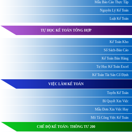
Mẫu Báo Cáo Thực Tập
Nguyên Lý Kế Toán
Luật Kế Toán
TỰ HỌC KẾ TOÁN TỔNG HỢP
Kế Toán Kho
Sổ Sách-Báo Cáo
Kế Toán Bán Hàng
Tự Học Kế Toán Excel
Kế Toán Tài Sản Cố Định
VIỆC LÀM KẾ TOÁN
Tuyển Kế Toán
Bí Quyết Xin Việc
Mẫu Đơn Xin Việc Hay
Mô Tả Công Việc Kế Toán
CHẾ ĐỘ KẾ TOÁN: THÔNG TƯ 200