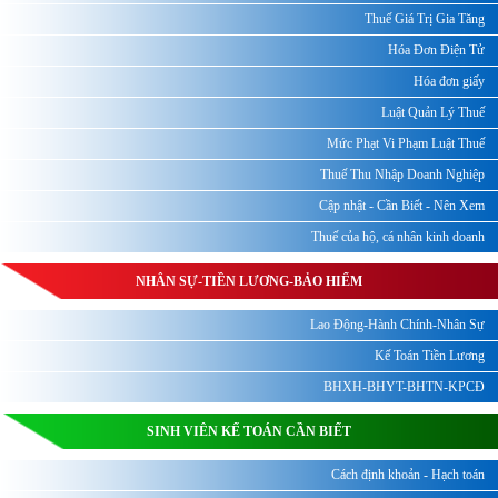
Thuế Giá Trị Gia Tăng
Hóa Đơn Điện Tử
Hóa đơn giấy
Luật Quản Lý Thuế
Mức Phạt Vi Phạm Luật Thuế
Thuế Thu Nhập Doanh Nghiệp
Cập nhật - Cần Biết - Nên Xem
Thuế của hộ, cá nhân kinh doanh
NHÂN SỰ-TIỀN LƯƠNG-BẢO HIỂM
Lao Động-Hành Chính-Nhân Sự
Kế Toán Tiền Lương
BHXH-BHYT-BHTN-KPCĐ
SINH VIÊN KẾ TOÁN CẦN BIẾT
Cách định khoản - Hạch toán