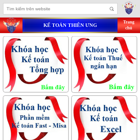
Trang
KẾ TOÁN THIÊN ƯNG
chủ