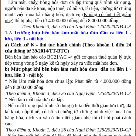
- Làm mất, cháy, hỏng hóa đơn đã lập trong quá trình sử dụng,
người bán đã kê khai, nộp thuế, có hồ sơ, tài liệu, chứng từ chứng
minh việc mua bán hàng hóa, dịch vụ (
Không có tình tiết giảm
nhẹ
) thì bị phạt tiền từ 4.000.000 đồng đến 8.000.000 đồng
Theo Khoản 3, điều 26 của Nghị Định 125/2020/NĐ-CP
1.2. Trường hợp bên bán làm mất hóa đơn đầu ra liên 1 -
lưu, liên 3 - nội bộ:
a) Cách xử lý - thủ tục hành chính (Theo khoản 1 điều 24
của thông tư 39/2014/TT-BTC)
Bên bán làm báo cáo BC21/AC -> gửi cơ quan thuế quản lý trực
tiếp trong vòng 5 ngày kể từ ngày xảy ra việc mất hóa đơn.
b) Mức phạt khi bên bán làm mất hóa đơn đầu ra
liên 1 -
lưu, liên 3 - nội bộ:
* Nếu làm mất hóa đơn chưa lập: Phạt tiền từ 4.000.000 đồng
đến 8.000.000 đồng
Theo điểm a, Khoản 3, điều 26 của Nghị Định 125/2020/NĐ-CP
* Nếu làm mất hóa đơn đã lập:
- Nếu mất trong quá trình sử dụng (chưa đến thời gian lưu trữ), đã
kê khai, nộp thuế, có hồ sơ chứng từ chứng minh việc mua bán
hàng hóa, dịch vụ và có tình tiết giảm nhẹ thì chỉ bị phạt cảnh
cáo.
Theo điểm a, Khoản 1, điều 26 của Nghị Định 125/2020/NĐ-CP
- Nếu làm mất hóa đơn đã lập, đã khai, nộp thuế trong quá trình