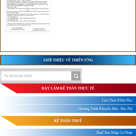
GIỚI THIỆU VỀ THIÊN ƯNG
DẠY LÀM KẾ TOÁN THỰC TẾ
Lựa Chọn Khóa Học
Chương Trình Khuyến Mại - Học Phí
KẾ TOÁN THUẾ
Thuế Thu Nhập Cá Nhân