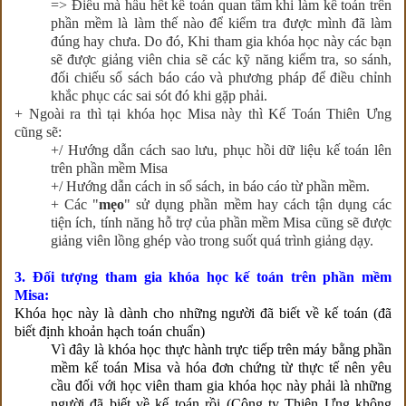
=> Điều mà hầu hết kế toán quan tâm khi làm kế toán trên
phần mềm là làm thế nào để kiểm tra được mình đã làm
đúng hay chưa. Do đó, Khi tham gia khóa học này các bạn
sẽ được giảng viên chia sẽ các kỹ năng kiểm tra, so sánh,
đối chiếu sổ sách báo cáo và phương pháp để điều chỉnh
khắc phục các sai sót đó khi gặp phải.
+ Ngoài ra thì tại khóa học Misa này thì Kế Toán Thiên Ưng
cũng sẽ:
+/ Hướng dẫn cách sao lưu, phục hồi dữ liệu kế toán lên
trên phần mềm Misa
+/ Hướng dẫn cách in sổ sách, in báo cáo từ phần mềm.
+ Các "
mẹo
" sử dụng phần mềm hay cách tận dụng các
tiện ích, tính năng hỗ trợ của phần mềm Misa cũng sẽ được
giảng viên lồng ghép vào trong suốt quá trình giảng dạy.
3. Đối tượng tham gia khóa học kế toán trên phần mềm
Misa:
Khóa học này là dành cho những người đã biết về kế toán (đã
biết định khoản hạch toán chuẩn)
Vì đây là khóa học thực hành trực tiếp trên máy bằng phần
mềm kế toán Misa và hóa đơn chứng từ thực tế nên yêu
cầu đối với học viên tham gia khóa học này phải là những
người đã biết về kế toán rồi (Công ty Thiên Ưng không