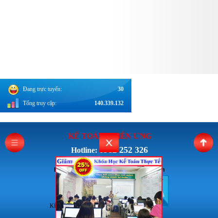
Đang trực tuyến:
30
Tổng truy cập:
140.339.132
KẾ TOÁN THI
ÊN ƯNG
0962 252 326
Hotline:
Email: Ketoanthienung6868@gmail.com
KẾ TOÁN THIÊN ƯNG