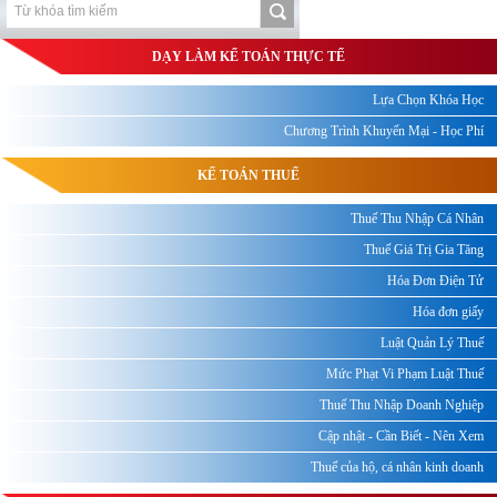
DẠY LÀM KẾ TOÁN THỰC TẾ
Lựa Chọn Khóa Học
Chương Trình Khuyến Mại - Học Phí
KẾ TOÁN THUẾ
Thuế Thu Nhập Cá Nhân
Thuế Giá Trị Gia Tăng
Hóa Đơn Điện Tử
Hóa đơn giấy
Luật Quản Lý Thuế
Mức Phạt Vi Phạm Luật Thuế
Thuế Thu Nhập Doanh Nghiệp
Cập nhật - Cần Biết - Nên Xem
Thuế của hộ, cá nhân kinh doanh