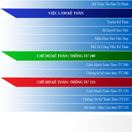
Kế Toán Tài Sản Cố Định
VIỆC LÀM KẾ TOÁN
Tuyển Kế Toán
Bí Quyết Xin Việc
Mẫu Đơn Xin Việc Hay
Mô Tả Công Việc Kế Toán
CHẾ ĐỘ KẾ TOÁN: THÔNG TƯ 200
Cách Hạch Toán Theo TT 200
Chứng từ kế toán theo TT 200
CHẾ ĐỘ KẾ TOÁN: THÔNG TƯ 133
Cách Hạch Toán Theo TT 133
Chứng Từ Kế Toán Theo TT133
Sổ Sách - Báo Cáo theo TT 133