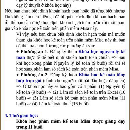
dạy lý thuyết ở khóa học này)
Nếu bạn chưa biết định khoản hạch toán hoặc đã từng biết nhưng
lâu không làm nên hiện tại đã bị quên cách định khoản hạch toán
rồi thì bạn cần được học định khoản hạch toán trước rồi mới tham
gia vào khóa học kế toán trên phần mềm Misa này.
Vì vậy nếu bạn chưa biết định khoản hạch toán mà muốn
tham gia
khóa học kế toán trên phần mềm Misa này thì bạn
có thể lựa chọn 1 trong các phương án sau:
+
Phương án 1
: Đăng ký thêm
Khóa học nguyên lý kế
toán
thực tế để biết định khoản hạch toán chuẩn => Sau
khi học xong phần Nguyên lý kế toán (9 buổi) rồi thì sẽ
học sang phần làm sổ sách kế toán trên phần mềm Misa.
+ Phương án 2
: Đăng ký luôn
Khóa học kế toán tổng
hợp trọn gói
(dành cho người mới bắt đầu hoặc đã quên)
=> Ở khóa học này sẽ bao gồm có 4 phần: (
1
) Nguyên lý
kế toán (9 buổi) -> (
2
) Làm sổ sách kế toán trên Excel (10
buổi) -> (
3
) Làm sổ sách kế toán trên phần mềm Misa (11
buổi) -> (
4
) Làm kế toán thuế (16 buổi)
4. Thời gian học:
Khóa học phần mềm kế toán Misa được giảng dạy
trong 11 buổi