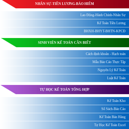
NHÂN SỰ-TIỀN LƯƠNG-BẢO HIỂM
Lao Động-Hành Chính-Nhân Sự
Kế Toán Tiền Lương
BHXH-BHYT-BHTN-KPCĐ
SINH VIÊN KẾ TOÁN CẦN BIẾT
Cách định khoản - Hạch toán
Mẫu Báo Cáo Thực Tập
Nguyên Lý Kế Toán
Luật Kế Toán
TỰ HỌC KẾ TOÁN TỔNG HỢP
Kế Toán Kho
Sổ Sách-Báo Cáo
Kế Toán Bán Hàng
Tự Học Kế Toán Excel