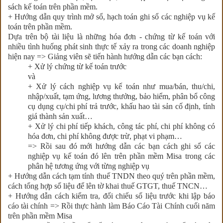
sách kế toán trên phần mềm.
+ Hướng dẫn quy trình mở sổ, hạch toán ghi sổ các nghiệp vụ kế
toán trên phần mềm.
Dựa trên bộ tài liệu là những hóa đơn - chứng từ kế toán với
nhiều tình huống phát sinh thực tế xảy ra trong các doanh nghiệp
hiện nay => Giảng viên sẽ tiến hành hướng dẫn các bạn cách:
+ Xử lý chứng từ kế toán trước
và
+ Xử lý cách nghiệp vụ kế toán như mua/bán, thu/chi,
nhập/xuất, tạm ứng, lương thưởng, bảo hiểm, phân bổ công
cụ dụng cụ/chi phí trả trước, khấu hao tài sản cố định, tính
giá thành sản xuất…
+ Xử lý chi phí tiếp khách, công tác phí, chi phí không có
hóa đơn, chi phí không được trừ, phạt vi phạm…
=> Rồi sau đó mới hướng dẫn các bạn cách ghi sổ các
nghiệp vụ kế toán đó lên trên phần mềm Misa trong các
phân hệ tương ứng với từng nghiệp vụ
+ Hướng dẫn cách tạm tính thuế TNDN theo quý trên phần mềm,
cách tổng hợp số liệu để lên tờ khai thuế GTGT, thuế TNCN…
+ Hướng dẫn cách kiểm tra, đối chiếu số liệu trước khi lập báo
cáo tài chính => Rồi thực hành làm Báo Cáo Tài Chính cuối năm
trên phần mềm Misa