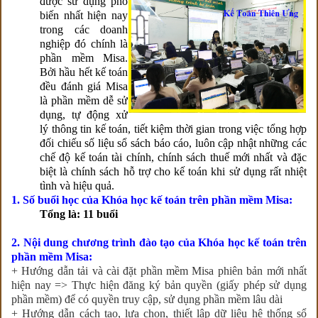
được sử dụng phổ
biến nhất hiện nay
trong các doanh
nghiệp đó chính là
phần mềm Misa.
Bởi hầu hết kế toán
đều đánh giá Misa
là phần mềm dễ sử
dụng, tự động xử
lý thông tin kế toán, tiết kiệm thời gian trong việc tổng hợp
đối chiếu số liệu sổ sách báo cáo, luôn cập nhật những các
chế độ kế toán tài chính, chính sách thuế mới nhất và đặc
biệt là chính sách hỗ trợ cho kế toán khi sử dụng rất nhiệt
tình và hiệu quả.
1. Số buổi học của Khóa học kế toán trên phần mềm Misa:
Tổng là: 11 buổi
2. Nội dung chương trình đào tạo của Khóa học kế toán trên
phần mềm Misa:
+ Hướng dẫn tải và cài đặt phần mềm Misa phiên bản mới nhất
hiện nay => Thực hiện đăng ký bản quyền (giấy phép sử dụng
phần mềm) để có quyền truy cập, sử dụng phần mềm lâu dài
+ Hướng dẫn cách tạo, lựa chọn, thiết lập dữ liệu hệ thống sổ