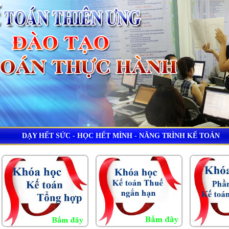
DẠY HẾT SỨC - HỌC HẾT MÌNH - NÂNG TRÌNH KẾ TOÁN