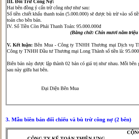
III. Đối Trừ Công Nợ:
Hai bên đồng ý cấn trừ công nhợ như sau:
Số tiền chiết khấu thanh toán (5.000.000) sẽ được bù trừ vào số t
toán cho bên bán.
IV. Số Tiền Còn Phải Thanh Toán: 95.000.000đ
(Bằng chữ: Chín mươi năm triệu
V.
Kết luận:
Bên Mua - Công ty TNHH Thương mại Dịch vụ 
Công ty TNHH Đầu tư Thương mại Long Thành số tiền là: 95.000
Biên bản này được lập thành 02 bản có giá trị như nhau. Mỗi bên 
sau này giữa hai bên.
Đại Diện Bên Mua
3. Mẫu biên bản đối chiếu và bù trừ công nợ (2 bên)
CỘNG
CÔNG TY
KẾ TOÁN THIÊN ƯNG