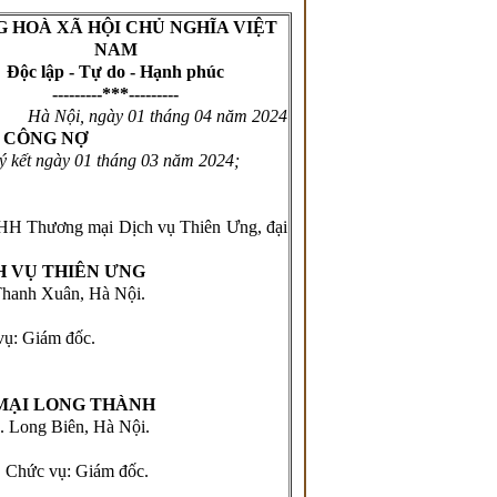
 HOÀ XÃ HỘI CHỦ NGHĨA VIỆT
NAM
Độc lập - Tự do - Hạnh phúc
---------***---------
Hà Nội, ngày 01
tháng 04
năm 2024
Ừ CÔNG NỢ
 kết ngày
01
tháng 0
3
năm 2024;
NHH Thương mại Dịch vụ Thiên Ưng, đại
H VỤ THIÊN ƯNG
hanh Xuân, Hà Nội.
ám đốc.
MẠI LONG THÀNH
 Long Biên, Hà Nội.
.
Chức vụ: Giám đốc.