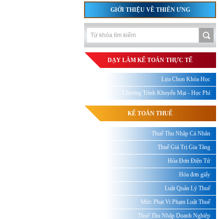
GIỚI THIỆU VỀ THIÊN ƯNG
DẠY LÀM KẾ TOÁN THỰC TẾ
Lựa Chọn Khóa Học
Chương Trình Khuyến Mại - Học Phí
KẾ TOÁN THUẾ
Thuế Thu Nhập Cá Nhân
Thuế Giá Trị Gia Tăng
Hóa Đơn Điện Tử
Hóa đơn giấy
Luật Quản Lý Thuế
Mức Phạt Vi Phạm Luật Thuế
Thuế Thu Nhập Doanh Nghiệp