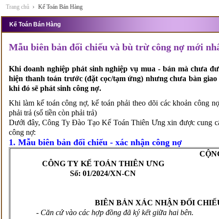
Trang chủ
Kế Toán Bán Hàng
Kế Toán Bán Hàng
Mẫu biên bản đối chiếu và bù trừ công nợ mới nh
Khi doanh nghiệp phát sinh nghiệp vụ mua - bán mà chưa đư
hiện thanh toán trước (đặt cọc/tạm ứng) nhưng chưa bàn giao
khi đó sẽ phát sinh công nợ.
Khi làm kế toán công nợ, kế toán phải theo dõi các khoản công nợ 
phải trả (số tiền còn phải trả)
Dưới đây, Công Ty Đào Tạo Kế Toán Thiên Ưng xin được cung cấp
công nợ:
1. Mẫu biên bản đối chiếu - xác nhận công nợ
CỘNG
CÔNG TY
KẾ TOÁN THIÊN ƯNG
Số: 01/2024
/
XN-CN
BIÊN BẢN XÁC NHẬN ĐỐI
CHIẾ
- Căn cứ vào các hợp đồng đã ký kết giữa hai bên.