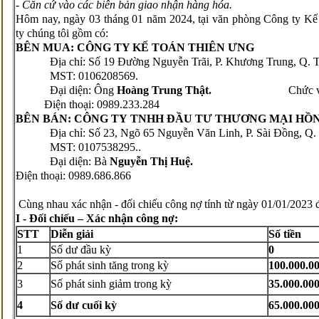
- Căn cứ vào các biên bản giao nhận hàng hóa.
Hôm nay, ngày 03 tháng 01 năm 2024, tại văn phòng Công ty Kế
ty chúng tôi gồm có:
BÊN MUA: CÔNG TY KẾ TOÁN
THIÊN ƯNG
Địa chỉ: Số 19 Đường Nguyễn Trãi, P. Khương Trung, Q. T
MST: 0106208569.
Đại diện: Ông
Hoàng Trung Thật.
Chức vụ: Gi
Điện thoại: 0989.233.284
BÊN
BÁN: CÔNG TY
TNHH ĐẦU TƯ THƯƠNG MẠI HỒ
Địa chỉ: Số 23, Ngõ 65 Nguyễn Văn Linh, P. Sài Đồng, Q. L
MST: 0107538295..
Đại diện: Bà
Nguyễn Thị Huệ
Điện thoại: 0989.686.866
Cùng nhau xác nhận - đối chiếu công nợ tính từ ngày 01/01/2023 
I - Đối chiếu – Xác nhận công nợ:
STT
Diễn giải
Số tiền
1
Số dư đầu kỳ
0
2
Số phát sinh tăng trong kỳ
100.000
.0
3
Số phát sinh giảm trong kỳ
3
5
.
000
.00
4
Số dư cuối kỳ
65
.
0
00.00