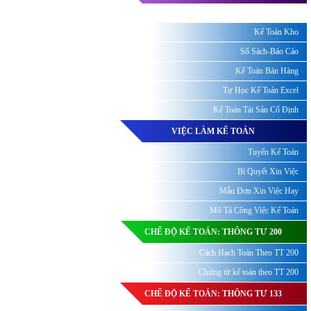
Kế Toán Kho
Sổ Sách-Báo Cáo
Kế Toán Bán Hàng
Tự Học Kế Toán Excel
Kế Toán Tài Sản Cố Định
VIỆC LÀM KẾ TOÁN
Tuyển Kế Toán
Bí Quyết Xin Việc
Mẫu Đơn Xin Việc Hay
Mô Tả Công Việc Kế Toán
CHẾ ĐỘ KẾ TOÁN: THÔNG TƯ 200
Cách Hạch Toán Theo TT 200
Chứng từ kế toán theo TT 200
CHẾ ĐỘ KẾ TOÁN: THÔNG TƯ 133