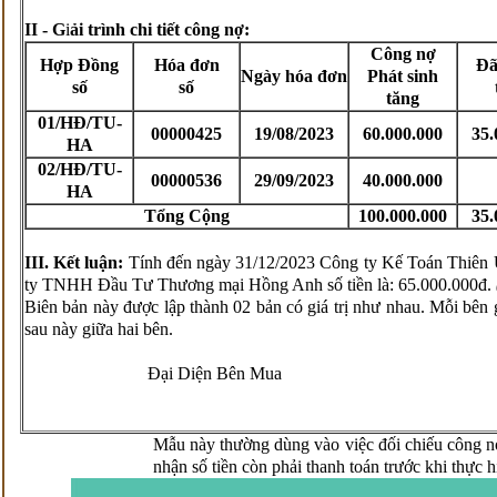
II - G
i
ải trình chi tiết công nợ:
Công nợ
Hợp Đồng
Hóa đơn
Đã
Ngày hóa đơn
Phát sinh
số
số
tăng
01/HĐ/TU-
00000425
19/08/2023
60.000.000
35.
HA
02/HĐ/TU-
00000536
29/09/2023
40.000.000
HA
Tổng Cộng
100.000.000
35.
III.
Kết luận:
Tính đến ngày 31/12/2023 Công ty Kế Toán Thiên
ty TNHH Đầu Tư Thương mại Hồng Anh số tiền là: 65.000.000đ.
Biên bản này được lập thành 02 bản có giá trị như nhau. Mỗi bên 
sau này giữa hai bên.
Đại Diện Bên Mua
Mẫu này thường dùng vào việc đối chiếu công n
nhận số tiền còn phải thanh toán trước khi thực h