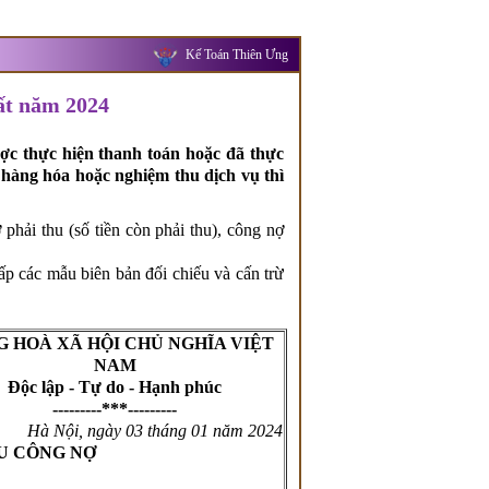
Kế Toán Thiên Ưng
ất năm 2024
ợc thực hiện thanh toán hoặc đã thực
 hàng hóa hoặc nghiệm thu dịch vụ thì
phải thu (số tiền còn phải thu), công nợ
 các mẫu biên bản đối chiếu và cấn trừ
 HOÀ XÃ HỘI CHỦ NGHĨA VIỆT
NAM
Độc lập - Tự do - Hạnh phúc
---------***---------
Hà Nội, ngày 03
tháng 01
năm 2024
U
CÔNG NỢ