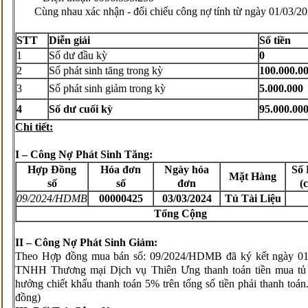
Cùng nhau xác nhận - đối chiếu công nợ tính từ ngày 01/03/202
STT
Diễn giải
Số tiền
1
Số dư đầu kỳ
0
2
Số phát sinh tăng trong kỳ
100.000
.0
3
Số phát sinh giảm trong kỳ
5
.
000
.000
4
Số dư cuối kỳ
95
.
0
00.00
Chi tiết:
I – Công Nợ Phát Sinh Tăng:
Hợp Đồng
Hóa đơn
Ngày hóa
Số
Mặt Hàng
số
số
đơn
(
09/2024/HDMB
00000425
03/03/2024
Tủ Tài Liệu
Tổng Cộng
II
– Công Nợ Phát Sinh Giảm:
Theo Hợp đồng mua bán số: 09/2024/HDMB đã ký kết ngày 01 
TNHH Thương mại Dịch vụ Thiên Ưng thanh toán tiền mua tủ tà
hưởng chiết khấu thanh toán 5% trên tổng số tiền phải thanh toá
đồng)