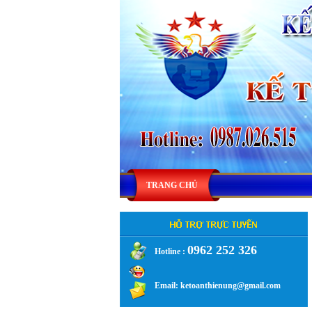
TRANG CHỦ
0962 252 326
Hotline :
.
Email: ketoanthienung@gmail.com