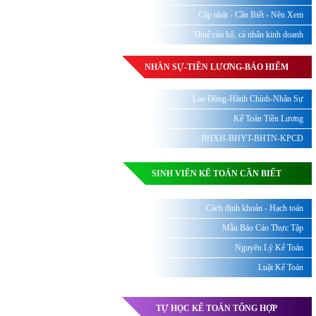
Cập nhật - Cần Biết - Nên Xem
Thuế của hộ, cá nhân kinh doanh
NHÂN SỰ-TIỀN LƯƠNG-BẢO HIỂM
Lao Động-Hành Chính-Nhân Sự
Kế Toán Tiền Lương
BHXH-BHYT-BHTN-KPCĐ
SINH VIÊN KẾ TOÁN CẦN BIẾT
Cách định khoản - Hạch toán
Mẫu Báo Cáo Thực Tập
Nguyên Lý Kế Toán
Luật Kế Toán
TỰ HỌC KẾ TOÁN TỔNG HỢP