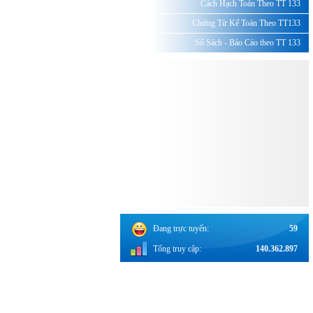
Cách Hạch Toán Theo TT 133
Chứng Từ Kế Toán Theo TT133
Sổ Sách - Báo Cáo theo TT 133
Đang trực tuyến:
59
Tổng truy cập:
140.362.897