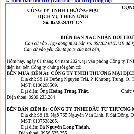
2. Biên bản đối trừ (cấn trừ - bù trừ) công nợ:
CỘNG
CÔNG TY
TNHH THƯƠNG MẠI
DỊCH VỤ THIÊN ƯNG
Số: 02/2024
/ĐT-CN
BIÊN BẢN XÁC NHẬN ĐỐI TR
- Căn cứ vào Hợp đồng mua bán số: 09/2024/HDMB đã ký
- Căn cứ vào yêu cầu thực tế của hai bên;
Hôm nay, ngày 01 tháng 04 năm 2024, tại văn phòng Công ty T
diện hai bên Công ty chúng tôi gồm có:
BÊN MUA (BÊN A): CÔNG TY TNHH THƯƠNG MẠI DỊC
Địa chỉ: Số 19 Đường Nguyễn Trãi, P. Khương Trung, Q. T
MST: 0106208569.
Đại diện: Ông
Hoàng Trung Thật.
Chức vụ: Gi
Điện thoại: 0989.233.284
BÊN
BÁN (BÊN B): CÔNG TY
TNHH ĐẦU TƯ THƯƠNG 
Địa chỉ: Số 18, Ngõ 765 Nguyễn Văn Linh, P. Sài Đồng, Q.
MST: 0107538285.
Đại diện: Bà
Nguyễn Long Thành
Điện thoại: 0956.535.255