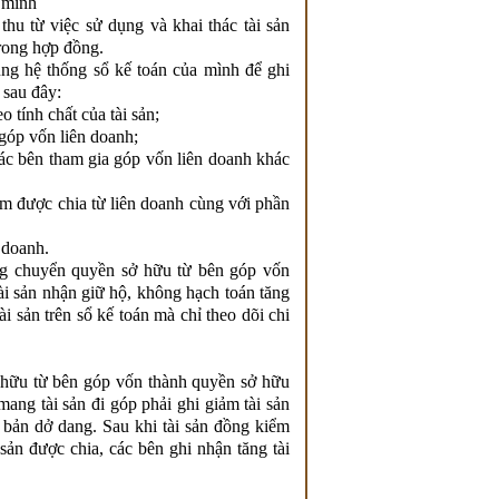
a mình
hu từ việc sử dụng và khai thác tài sản
trong hợp đồng.
cùng hệ thống sổ kế toán của mình để ghi
 sau đây:
 tính chất của tài sản;
 góp vốn liên doanh;
các bên tham gia góp vốn liên doanh khác
m được chia từ liên doanh cùng với phần
 doanh.
 chuyển quyền sở hữu từ bên góp vốn
ài sản nhận giữ hộ, không hạch toán tăng
i sản trên sổ kế toán mà chỉ theo dõi chi
ữu từ bên góp vốn thành quyền sở hữu
ang tài sản đi góp phải ghi giảm tài sản
ơ bản dở dang. Sau khi tài sản đồng kiểm
 sản được chia, các bên ghi nhận tăng tài