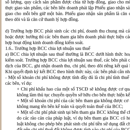
số lượng, quy cách sản phẩm được chia từ hợp đồng, giao cho mỗ
thực giao sản phẩm, các bên liên doanh phải lập Phiếu giao nhận s
giao cho mỗi bên giữ một bản. Phiếu giao nhận sản phẩm là căn c
theo dõi và là căn cứ thanh lý hợp đồng.
d) Trường hợp BCC phát sinh các chi phí, doanh thu chung mà cá
hoặc được hưởng thì các bên tham gia liên doanh phải thực hiện cá
hợp hoạt động kinh doanh đồng kiểm soát.
1.6.. Trường hợp BCC chia lợi nhuận sau thuế
a) BCC chia lợi nhuận sau thuế thường là BCC dưới hình thức ho
kiểm soát. Trường hợp BCC chia lợi nhuận sau thuế, các bên phải c
dịch của BCC, ghi nhận doanh thu, chi phí, theo dõi riêng kết qu
Khi quyết định ký kết BCC theo hình thức này, các bên phải cân nhắ
- Một số khoản chi phí không được tính đầy đủ là chi phí tính thuế
các bên, ví dụ:
+ Chi phí khấu hao của một số TSCĐ sẽ không được cơ qu
không làm thủ tục chuyển quyền sở hữu cho bên thực hiện kế
+ Một số khoản chi phí của các bên tham gia không được cơ
không mang tên bên kế toán và quyết toán thuế của BCC;
+ Một số chi phí phát sinh tại bên tham gia BCC không thể c
do các rào cản của pháp luật, ví dụ bên tham gia BCC có h
luật không cho phép bên phát sinh chi phí tiền sử dụng đất ch
đất nên chi phí thuê đất không được tính vào chi phí của BCC