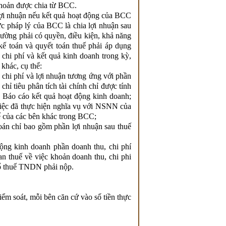
khoản được chia từ BCC.
ợi nhuận nếu kết quả hoạt động của BCC
ức pháp lý của BCC là chia lợi nhuận sau
hường phải có quyền, điều kiện, khả năng
ế toán và quyết toán thuế phải áp dụng
chi phí và kết quả kinh doanh trong kỳ,
khác, cụ thể:
 chi phí và lợi nhuận tương ứng với phần
hỉ tiêu phân tích tài chính chỉ được tính
ên Báo cáo kết quả hoạt động kinh doanh;
 việc đã thực hiện nghĩa vụ với NSNN của
 của các bên khác trong BCC;
oán chỉ bao gồm phần lợi nhuận sau thuế
ộng kinh doanh phần doanh thu, chi phí
 thuế về việc khoản doanh thu, chi phi
số thuế TNDN phải nộp.
ểm soát, mỗi bên căn cứ vào số tiền thực