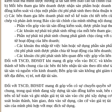
kiểm soát mà mình được hưởng là tài sản trên Báo cáo tài chính củ
b) Mỗi bên tham gia liên doanh được nhận sản phẩm hoặc doanh t
đồng kiểm soát và chịu một phần chi phí phát sinh theo thỏa thuận 
c) Các bên tham gia liên doanh phải mở sổ kế toán chi tiết trên 
chép và phản ánh trong Báo cáo tài chính của mình những nội dung
- Phần vốn góp vào tài sản đồng kiểm soát, được phân loại theo
- Các khoản nợ phải trả phát sinh riêng của mỗi bên tham gia
- Phần nợ phải trả phát sinh chung phải gánh chịu cùng với 
từ hoạt động của liên doanh;
- Các khoản thu nhập từ việc bán hoặc sử dụng phần sản phẩ
chi phí phát sinh được phân chia từ hoạt động của liên doanh;
- Các khoản chi phí phát sinh liên quan đến việc góp vốn liên
Đối với TSCĐ, BĐSĐT khi mang đi góp vốn vào BCC và không
thành sở hữu chung của các bên thì bên nhận tài sản theo dõi như t
tài sản và nguồn vốn kinh doanh; Bên góp tài sản không ghi giảm tà
tiết địa điểm, vị trí, nơi đặt tài sản.
Đối với TSCĐ, BĐSĐT mang đi góp vốn có sự chuyển quyền sở h
chung, trong quá trình đang xây dựng tài sản đồng kiểm soát, bên m
trên sổ kế toán và ghi nhận giá trị tài sản vào chi phí xây dựng c
soát hoàn thành, bàn giao, đưa vào sử dụng, căn cứ vào giá trị tài
sản của mình phù hợp với mục đích sử dụng.