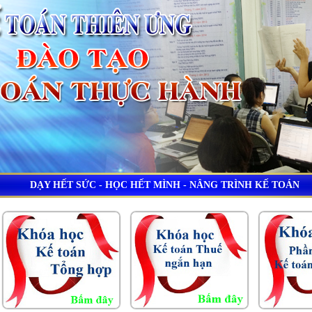
DẠY HẾT SỨC - HỌC HẾT MÌNH - NÂNG TRÌNH KẾ TOÁN