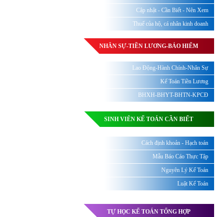
Cập nhật - Cần Biết - Nên Xem
Thuế của hộ, cá nhân kinh doanh
NHÂN SỰ-TIỀN LƯƠNG-BẢO HIỂM
Lao Động-Hành Chính-Nhân Sự
Kế Toán Tiền Lương
BHXH-BHYT-BHTN-KPCĐ
SINH VIÊN KẾ TOÁN CẦN BIẾT
Cách định khoản - Hạch toán
Mẫu Báo Cáo Thực Tập
Nguyên Lý Kế Toán
Luật Kế Toán
TỰ HỌC KẾ TOÁN TỔNG HỢP