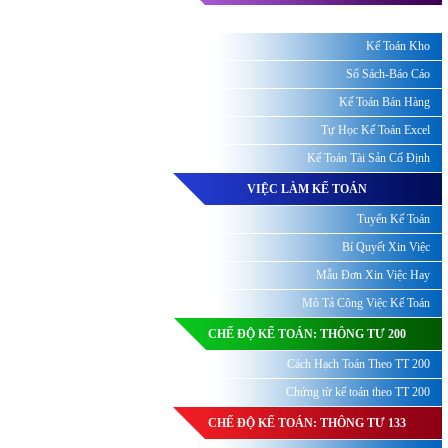
Kế Toán Kho
Sổ Sách-Báo Cáo
Kế Toán Bán Hàng
Tự Học Kế Toán Excel
Kế Toán Tài Sản Cố Định
VIỆC LÀM KẾ TOÁN
Tuyển Kế Toán
Bí Quyết Xin Việc
Mẫu Đơn Xin Việc Hay
Mô Tả Công Việc Kế Toán
CHẾ ĐỘ KẾ TOÁN: THÔNG TƯ 200
Cách Hạch Toán Theo TT 200
Chứng từ kế toán theo TT 200
CHẾ ĐỘ KẾ TOÁN: THÔNG TƯ 133