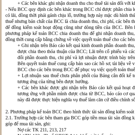
+ Các bên khác ghi nhận doanh thu cho thuê tài sản đối với 
- Nếu BCC quy định các bên khác trong BCC chỉ được phân chia l
có lãi, đồng thời phải gánh chịu lỗ, trường hợp này mặc dù hình th
thuế nhưng bản chất của BCC là chia doanh thu, chi phí, các bên t
để đồng kiểm soát hoạt động cũng như dòng tiền của BCC. Bên k
phương pháp kế toán BCC chia doanh thu để ghi nhận doanh thu, 
đồng thời cung cấp bằng chứng về việc quyết toán thuế cho các bên 
+ Ghi nhận trên Báo cáo kết quả kinh doanh phần doanh thu,
được chia theo thỏa thuận của BCC; Lãi trên cổ phiếu và các c
đối phần doanh thu, chi phí và lợi nhuận được trình bày tr
Bên quyết toán thuế cung cấp bản sao các hồ sơ, tài liệu về
BCC cho các bên trong BCC để phục vụ việc quyết toán thuế
+ Lợi nhuận sau thuế chưa phân phối của Bảng cân đối kế t
tương ứng của từng bên được hưởng.
+ Các bên khác được ghi nhận trên Báo cáo kết quả hoạt đ
tương ứng với phần mình được chia từ BCC, báo cáo cơ quan
này đã được thực hiện nghĩa vụ thuế làm căn cứ điều chỉnh 
2. Phương pháp kế toán BCC theo hình thức tài sản đồng kiểm soát
2.1. Trường hợp các bên tham gia BCC góp tiền mua tài sản đồng ki
góp để mua tài sản, ghi:
Nợ các TK 211, 213, 217