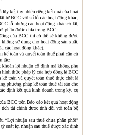
 lũy kế, tuy nhiên riêng kết quả của hoạt
lãi từ BCC với số lỗ các hoạt động khác,
C lỗ nhưng các hoạt động khác có lãi,
với phần được chia trong BCC;
động của BCC thì có thể sẽ không được
do không sử dụng cho hoạt động sản xuất,
ủa các hoạt động khác).
n kế toán và quyết toán thuế phải căn cứ
n tắc:
 khoản lợi nhuận cố định mà không phụ
ù hình thức pháp lý của hợp đồng là BCC
 kế toán và quyết toán thuế thực chất là
ng phương pháp kế toán thuê tài sản cho
xác định kết quả kinh doanh trong kỳ, cụ
ế của BCC trên Báo cáo kết quả hoạt động
tích tài chính được tính đối với toàn bộ
êu “Lợi nhuận sau thuế chưa phân phối”
n tỷ suất lợi nhuận sau thuế được xác định