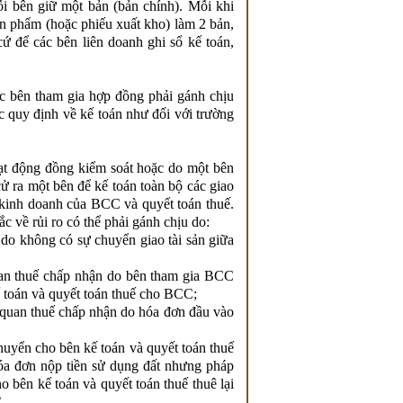
i bên giữ một bản (bản chính). Mỗi khi
ản phẩm (hoặc phiếu xuất kho) làm 2 bản,
ứ để các bên liên doanh ghi sổ kế toán,
c bên tham gia hợp đồng phải gánh chịu
c quy định về kế toán như đối với trường
ạt động đồng kiểm soát hoặc do một bên
ử ra một bên để kế toán toàn bộ các giao
ả kinh doanh của BCC và quyết toán thuế.
c về rủi ro có thể phải gánh chịu do:
 do không có sự chuyển giao tài sản giữa
an thuế chấp nhận do bên tham gia BCC
 toán và quyết toán thuế cho BCC;
 quan thuế chấp nhận do hóa đơn đầu vào
huyển cho bên kế toán và quyết toán thuế
óa đơn nộp tiền sử dụng đất nhưng pháp
o bên kế toán và quyết toán thuế thuê lại
.