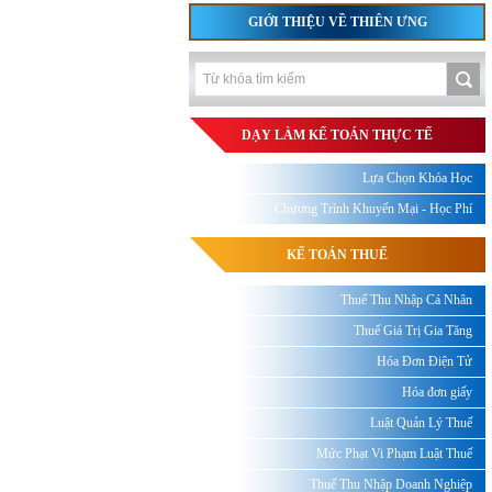
GIỚI THIỆU VỀ THIÊN ƯNG
DẠY LÀM KẾ TOÁN THỰC TẾ
Lựa Chọn Khóa Học
Chương Trình Khuyến Mại - Học Phí
KẾ TOÁN THUẾ
Thuế Thu Nhập Cá Nhân
Thuế Giá Trị Gia Tăng
Hóa Đơn Điện Tử
Hóa đơn giấy
Luật Quản Lý Thuế
Mức Phạt Vi Phạm Luật Thuế
Thuế Thu Nhập Doanh Nghiệp