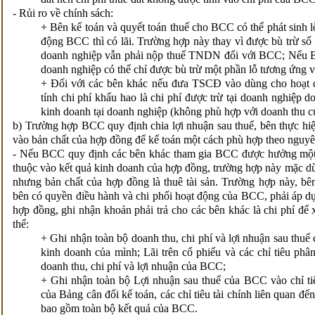
- Rủi ro về chính sách:
+ Bên kế toán và quyết toán thuế cho BCC có thể phát sinh lỗ
động BCC thì có lãi. Trường hợp này thay vì được bù trừ số 
doanh nghiệp vẫn phải nộp thuế TNDN đối với BCC; Nếu BC
doanh nghiệp có thể chỉ được bù trừ một phần lỗ tương ứng 
+ Đối với các bên khác nếu đưa TSCĐ vào dùng cho hoạt 
tính chi phí khấu hao là chi phí được trừ tại doanh nghiệp 
kinh doanh tại doanh nghiệp (không phù hợp với doanh thu c
b) Trường hợp BCC quy định chia lợi nhuận sau thuế, bên thực hiệ
vào bản chất của hợp đồng để kế toán một cách phù hợp theo nguyê
- Nếu BCC quy định các bên khác tham gia BCC được hưởng một
thuộc vào kết quả kinh doanh của hợp đồng, trường hợp này mặc d
nhưng bản chất của hợp đồng là thuê tài sản. Trường hợp này, bên
bên có quyền điều hành và chi phối hoạt động của BCC, phải áp dụ
hợp đồng, ghi nhận khoản phải trả cho các bên khác là chi phí để 
thể:
+ Ghi nhận toàn bộ doanh thu, chi phí và lợi nhuận sau thu
kinh doanh của mình; Lãi trên cổ phiếu và các chỉ tiêu phân 
doanh thu, chi phí và lợi nhuận của BCC;
+ Ghi nhận toàn bộ Lợi nhuận sau thuế của BCC vào chỉ ti
của Bảng cân đối kế toán, các chỉ tiêu tài chính liên quan đế
bao gồm toàn bộ kết quả của BCC.