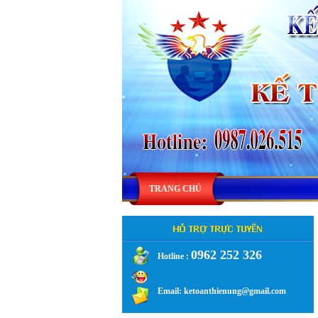
TRANG CHỦ
0962 252 326
Hotline :
.
Email: ketoanthienung@gmail.com