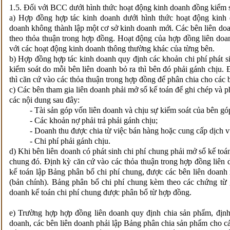
1.5. Đối với BCC dưới hình thức hoạt động kinh doanh đồng kiểm 
a) Hợp đồng hợp tác kinh doanh dưới hình thức hoạt động kinh 
doanh không thành lập một cơ sở kinh doanh mới. Các bên liên do
theo thỏa thuận trong hợp đồng. Hoạt động của hợp đồng liên do
với các hoạt động kinh doanh thông thường khác của từng bên.
b) Hợp đồng hợp tác kinh doanh quy định các khoản chi phí phát s
kiểm soát do mỗi bên liên doanh bỏ ra thì bên đó phải gánh chịu. 
thì căn cứ vào các thỏa thuận trong hợp đồng để phân chia cho các 
c) Các bên tham gia liên doanh phải mở sổ kế toán để ghi chép và p
các nội dung sau đây:
- Tài sản góp vốn liên doanh và chịu sự kiểm soát của bên gó
- Các khoản nợ phải trả phải gánh chịu;
- Doanh thu được chia từ việc bán hàng hoặc cung cấp dịch v
- Chi phí phải gánh chịu.
d) Khi bên liên doanh có phát sinh chi phí chung phải mở sổ kế toán
chung đó. Định kỳ căn cứ vào các thỏa thuận trong hợp đồng liên 
kế toán lập Bảng phân bổ chi phí chung, được các bên liên doanh
(bản chính). Bảng phân bổ chi phí chung kèm theo các chứng từ 
doanh kế toán chi phí chung được phân bổ từ hợp đồng.
e) Trường hợp hợp đồng liên doanh quy định chia sản phẩm, định
doanh, các bên liên doanh phải lập Bảng phân chia sản phẩm cho c