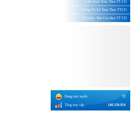
Cách Hạch Toán Theo TT 133
Chứng Từ Kế Toán Theo TT133
Sổ Sách - Báo Cáo theo TT 133
Đang trực tuyến:
72
Tổng truy cập:
140.339.954