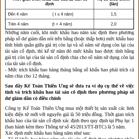
định
(lần)
Đến 4 năm ( t ≤ 4 năm)
1,5
Trên 4 năm (t > 4 năm)
2,0
Những năm cuối, khi mức khấu hao năm xác định theo phương
pháp số dư giảm dần nói trên bằng (hoặc thấp hơn) mức khấu hao
tính bình quân giữa giá trị còn lại và số năm sử dụng còn lại của
tài sản cố định, thì kể từ năm đó mức khấu hao được tính bằng
giá trị còn lại của tài sản cố định chia cho số năm sử dụng còn lại
của tài sản cố định.
- Mức trích khấu hao hàng tháng bằng số khấu hao phải trích cả
năm chia cho 12 tháng.
Sau đây Kế Toán Thiên Ưng sẽ đưa ra ví dụ cụ thể về việc
tính và trích khấu hao tài sản cố định theo phương pháp số
dư giảm dần có điều chỉnh
Công ty Kế Toán Thiên Ưng mua một thiết bị sản xuất các linh
kiện điện tử mới với nguyên giá là 50 triệu đồng. Thời gian trích
khấu hao của tài sản cố định xác định theo quy định tại Phụ lục 1
(ban hành kèm theo Thông tư số 45/2013/TT-BTC) là 5 năm.
Xác định mức khấu hao hàng năm như sau: