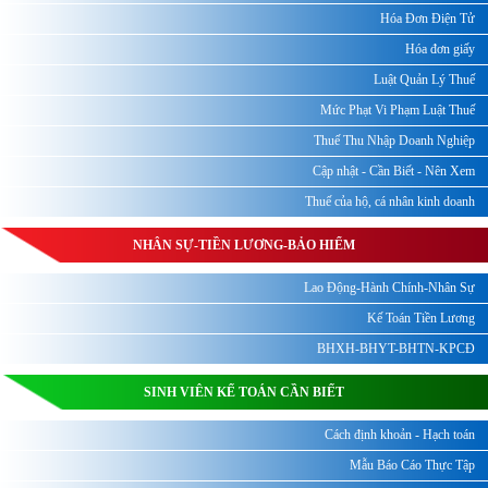
Hóa Đơn Điện Tử
Hóa đơn giấy
Luật Quản Lý Thuế
Mức Phạt Vi Phạm Luật Thuế
Thuế Thu Nhập Doanh Nghiệp
Cập nhật - Cần Biết - Nên Xem
Thuế của hộ, cá nhân kinh doanh
NHÂN SỰ-TIỀN LƯƠNG-BẢO HIỂM
Lao Động-Hành Chính-Nhân Sự
Kế Toán Tiền Lương
BHXH-BHYT-BHTN-KPCĐ
SINH VIÊN KẾ TOÁN CẦN BIẾT
Cách định khoản - Hạch toán
Mẫu Báo Cáo Thực Tập