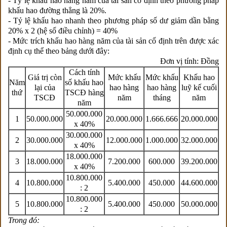
- Tỷ lệ khấu hao hàng năm của tài sản cố định theo phương pháp
khấu hao đường thẳng là 20%.
- Tỷ lệ khấu hao nhanh theo phương pháp số dư giảm dần bằng
20% x 2 (hệ số điều chỉnh) = 40%
- Mức trích khấu hao hàng năm của tài sản cố định trên được xác
định cụ thể theo bảng dưới đây:
Đơn vị tính: Đồng
Cách tính
Giá trị còn
Mức khấu
Mức khấu
Khấu hao
Năm
số khấu hao
lại của
hao hàng
hao hàng
luỹ kế cuối
thứ
TSCĐ hàng
TSCĐ
năm
tháng
năm
năm
50.000.000
1
50.000.000
20.000.000
1.666.666
20.000.000
x 40%
30.000.000
2
30.000.000
12.000.000
1.000.000
32.000.000
x 40%
18.000.000
3
18.000.000
7.200.000
600.000
39.200.000
x 40%
10.800.000
4
10.800.000
5.400.000
450.000
44.600.000
: 2
10.800.000
5
10.800.000
5.400.000
450.000
50.000.000
: 2
Trong đó: