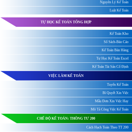
Nguyên Lý Kế Toán
Luật Kế Toán
TỰ HỌC KẾ TOÁN TỔNG HỢP
Kế Toán Kho
Sổ Sách-Báo Cáo
Kế Toán Bán Hàng
Tự Học Kế Toán Excel
Kế Toán Tài Sản Cố Định
VIỆC LÀM KẾ TOÁN
Tuyển Kế Toán
Bí Quyết Xin Việc
Mẫu Đơn Xin Việc Hay
Mô Tả Công Việc Kế Toán
CHẾ ĐỘ KẾ TOÁN: THÔNG TƯ 200
Cách Hạch Toán Theo TT 200