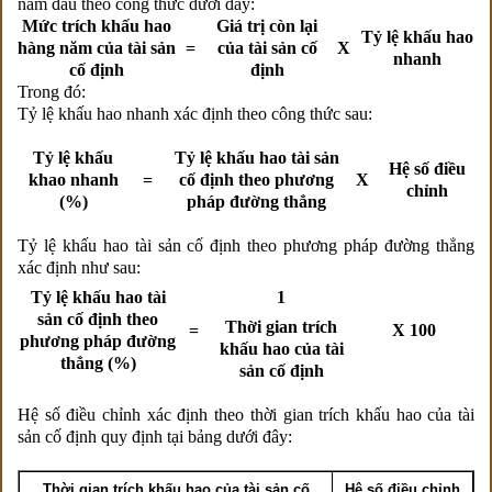
năm đầu theo công thức dưới đây:
Mức trích khấu hao
Giá trị còn lại
Tỷ lệ khấu hao
hàng năm của tài sản
=
của tài sản cố
X
nhanh
cố định
định
Trong đó:
Tỷ lệ khấu hao nhanh xác định theo công thức sau:
Tỷ lệ khấu
Tỷ lệ khấu hao tài sản
Hệ số điều
khao nhanh
=
cố định theo phương
X
chỉnh
(%)
pháp đường thẳng
Tỷ lệ khấu hao tài sản cố định theo phương pháp đường thẳng
xác định như sau:
Tỷ lệ khấu hao tài
1
sản cố định theo
Thời gian trích
=
X 100
phương pháp đường
khấu hao của tài
thẳng (%)
sản cố định
Hệ số điều chỉnh xác định theo thời gian trích khấu hao của tài
sản cố định quy định tại bảng dưới đây:
Thời gian trích khấu hao của tài sản cố
Hệ số điều chỉnh