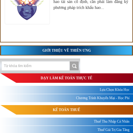
hao tài sản cố định, cần phải làm đăng ký
phương pháp trích khấu hao...
GIỚI THIỆU VỀ THIÊN ƯNG
DẠY LÀM KẾ TOÁN THỰC TẾ
Lựa Chọn Khóa Học
Chương Trình Khuyến Mại - Học Phí
KẾ TOÁN THUẾ
Thuế Thu Nhập Cá Nhân
Thuế Giá Trị Gia Tăng