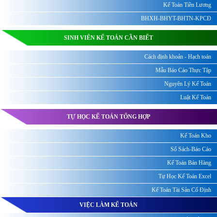
Kế Toán Tiền Lương
BHXH-BHYT-BHTN-KPCĐ
SINH VIÊN KẾ TOÁN CẦN BIẾT
Cách định khoản - Hạch toán
Mẫu Báo Cáo Thực Tập
Nguyên Lý Kế Toán
Luật Kế Toán
TỰ HỌC KẾ TOÁN TỔNG HỢP
Kế Toán Kho
Sổ Sách-Báo Cáo
Kế Toán Bán Hàng
Tự Học Kế Toán Excel
Kế Toán Tài Sản Cố Định
VIỆC LÀM KẾ TOÁN