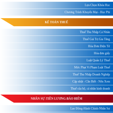
Lựa Chọn Khóa Học
Chương Trình Khuyến Mại - Học Phí
KẾ TOÁN THUẾ
Thuế Thu Nhập Cá Nhân
Thuế Giá Trị Gia Tăng
Hóa Đơn Điện Tử
Hóa đơn giấy
Luật Quản Lý Thuế
Mức Phạt Vi Phạm Luật Thuế
Thuế Thu Nhập Doanh Nghiệp
Cập nhật - Cần Biết - Nên Xem
Thuế của hộ, cá nhân kinh doanh
NHÂN SỰ-TIỀN LƯƠNG-BẢO HIỂM
Lao Động-Hành Chính-Nhân Sự