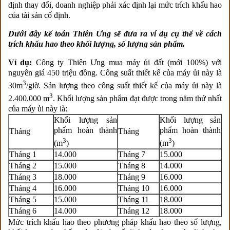
định thay đổi, doanh nghiệp phải xác định lại mức trích khấu hao
của tài sản cố định.
Dưới đây kế toán Thiên Ưng sẽ đưa ra ví dụ cụ thể về cách
trích khấu hao theo khối lượng, số lượng sản phẩm.
Ví dụ:
Công ty Thiên Ưng mua máy ủi đất (mới 100%) với
nguyên giá 450 triệu đồng. Công suất thiết kế của máy ủi này là
3
30m
/giờ. Sản lượng theo công suất thiết kế của máy ủi này là
3
2.400.000 m
. Khối lượng sản phẩm đạt được trong năm thứ nhất
của máy ủi này là:
Khối lượng sản
Khối lượng sản
phẩm hoàn thành
phẩm hoàn thành
Tháng
Tháng
3
3
(m
)
(m
)
Tháng 1
14.000
Tháng 7
15.000
Tháng 2
15.000
Tháng 8
14.000
Tháng 3
18.000
Tháng 9
16.000
Tháng 4
16.000
Tháng 10
16.000
Tháng 5
15.000
Tháng 11
18.000
Tháng 6
14.000
Tháng 12
18.000
Mức trích khấu hao theo phương pháp khấu hao theo số lượng,