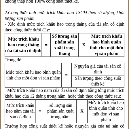
không thấp hơn 100% công suất thiết kế.
2.Công thức tính mức trích khấu hao TSCĐ theo số lượng, khối
lượng sản phẩm
- Xác định mức trích khấu hao trong tháng của tài sản cố định
theo công thức dưới đây:
Số lượng sản
Mức trích khấu
Mức trích khấu
phẩm sản
hao bình quân
hao trong tháng
=
X
xuất trong
tính cho một đơn
của tài sản cố định
tháng
vị sản phẩm
Trong đó:
Nguyên giá của tài sản cố
định
Mức trích khấu hao bình quân
=
tính cho một đơn vị sản phẩm
Sản lượng theo công suất
thiết kế
- Mức trích khấu hao năm của tài sản cố định bằng tổng mức trích
khấu hao của 12 tháng trong năm, hoặc tính theo công thức sau:
Mức trích khấu hao
Mức trích khấu
Số lượng sản
bình quân tính cho
hao năm của tài
=
phẩm sản xuất
X
một đơn vị sản
sản cố định
trong năm
phẩm
Trường hợp công suất thiết kế hoặc nguyên giá của tài sản cố