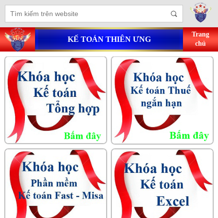
Trang
KẾ TOÁN THIÊN ƯNG
chủ