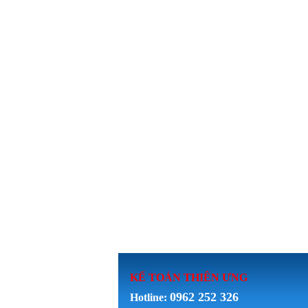
KẾ TOÁN THI
ÊN ƯNG
0962 252 326
Hotline: