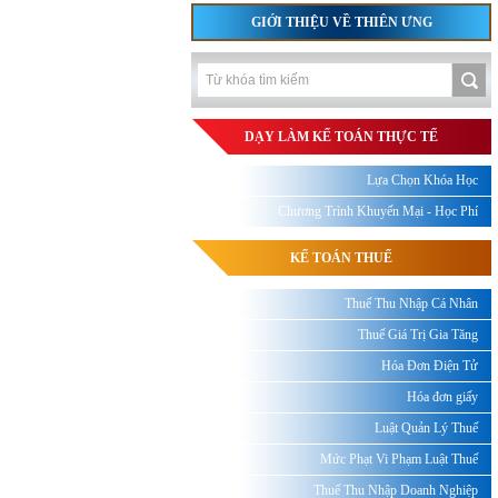
GIỚI THIỆU VỀ THIÊN ƯNG
DẠY LÀM KẾ TOÁN THỰC TẾ
Lựa Chọn Khóa Học
Chương Trình Khuyến Mại - Học Phí
KẾ TOÁN THUẾ
Thuế Thu Nhập Cá Nhân
Thuế Giá Trị Gia Tăng
Hóa Đơn Điện Tử
Hóa đơn giấy
Luật Quản Lý Thuế
Mức Phạt Vi Phạm Luật Thuế
Thuế Thu Nhập Doanh Nghiệp