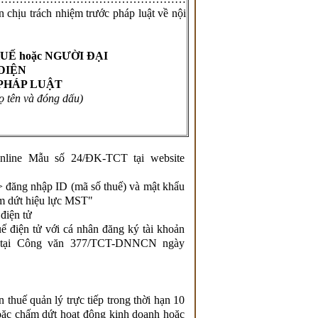
 chịu trách nhiệm trước pháp luật về nội
UẾ hoặc NGƯỜI ĐẠI
DIỆN
PHÁP LUẬT
họ tên và đóng dấu)
nline Mẫu số 24/ĐK-TCT tại website
=> đăng nhập ID (mã số thuế) và mật khẩu
m dứt hiệu lực MST"
 điện tử
ế điện tử với cá nhân đăng ký tài khoản
ẫn tại Công văn 377/TCT-DNNCN ngày
thuế quản lý trực tiếp trong thời hạn 10
oặc chấm dứt hoạt động kinh doanh hoặc