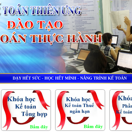
DẠY HẾT SỨC - HỌC HẾT MÌNH - NÂNG TRÌNH KẾ TOÁN