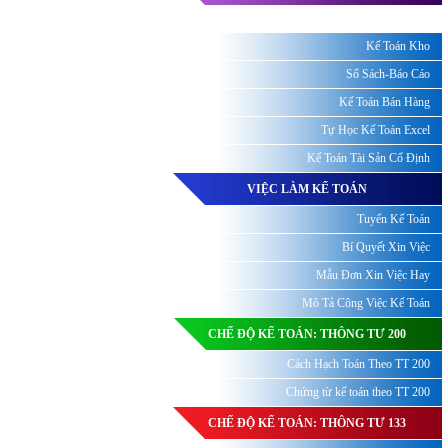
Kế Toán Kho
Sổ Sách-Báo Cáo
Kế Toán Bán Hàng
Tự Học Kế Toán Excel
Kế Toán Tài Sản Cố Định
VIỆC LÀM KẾ TOÁN
Tuyển Kế Toán
Bí Quyết Xin Việc
Mẫu Đơn Xin Việc Hay
Mô Tả Công Việc Kế Toán
CHẾ ĐỘ KẾ TOÁN: THÔNG TƯ 200
Cách Hạch Toán Theo TT 200
Chứng từ kế toán theo TT 200
CHẾ ĐỘ KẾ TOÁN: THÔNG TƯ 133