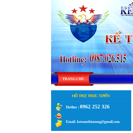
TRANG CHỦ
0962 252 326
Hotline :
.
Email: ketoanthienung@gmail.com