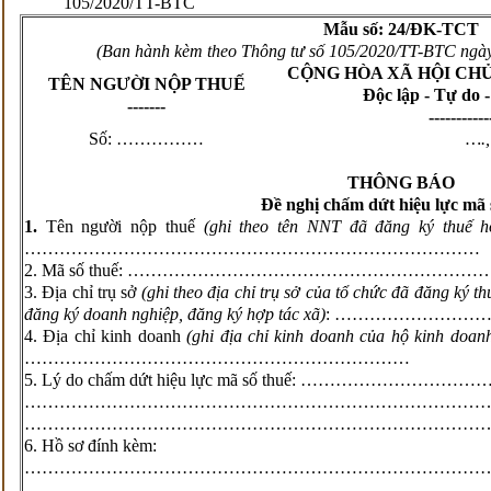
105/2020/TT-BTC
Mẫu số: 24/ĐK-TCT
(Ban hành kèm theo Thông tư số 105/2020/TT-BTC ngày
CỘNG HÒA XÃ HỘI CH
TÊN NGƯỜI NỘP THUẾ
Độc lập - Tự do 
-------
-----------
Số: ……………
….
THÔNG B
Á
O
Đề nghị chấm dứt hiệu lực mã 
1.
Tên người nộp thuế
(ghi theo tên NNT đã đăng ký thuế h
……………………………………………………………………
2. Mã số thuế: ………………………………………………
3. Địa chỉ trụ sở
(ghi theo địa chỉ trụ sở của tổ chức đã đăng ký 
đăng ký doanh nghiệp, đăng ký hợp tác xã)
: ……………………
4. Địa chỉ kinh doanh
(ghi địa chỉ kinh doanh của hộ kinh doan
…………………………………………………………
5. Lý do chấm dứt hiệu lực mã số thuế: ………
……………………………………………………………………
……………………………………………………………………
6. Hồ sơ đính kèm:
……………………………………………………………………
……………………………………………………………………