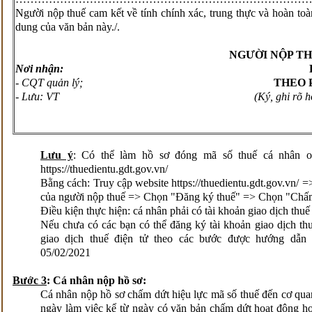
Người nộp thuế cam kết về tính chính xác, trung thực và hoàn toàn
dung của văn bản này./.
NGƯỜI NỘP TH
Nơi nhận:
- CQT quản lý;
THEO 
- Lưu: VT
(Ký, ghi rõ 
Lưu ý
: Có thể làm hồ sơ đóng mã số thuế cá nhân o
https://thuedientu.gdt.gov.vn/
Bằng cách: Truy cập website https://thuedientu.gdt.gov.vn/ 
của người nộp thuế => Chọn "Đăng ký thuế" => Chọn "Chấ
Điều kiện thực hiện: cá nhân phải có tài khoản giao dịch thuế
Nếu chưa có các bạn có thể đăng ký tài khoản giao dịch thu
giao dịch thuế điện tử theo các bước được hướng d
05/02/2021
Bước 3
: Cá nhân nộp hồ sơ:
Cá nhân nộp hồ sơ chấm dứt hiệu lực mã số thuế đến cơ quan 
ngày làm việc kể từ ngày có văn bản chấm dứt hoạt động h