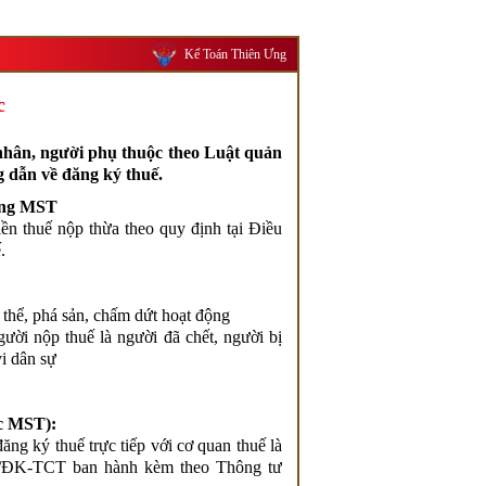
Kế Toán Thiên Ưng
c
nhân, người phụ thuộc theo Luật quản
 dẫn về đăng ký thuế.
đóng MST
ền thuế nộp thừa theo quy định tại Điều
.
 thể, phá sản, chấm dứt hoạt động
ười nộp thuế là người đã chết, người bị
vi dân sự
ực MST):
ng ký thuế trực tiếp với cơ quan thuế là
24/ĐK-TCT ban hành kèm theo Thông tư