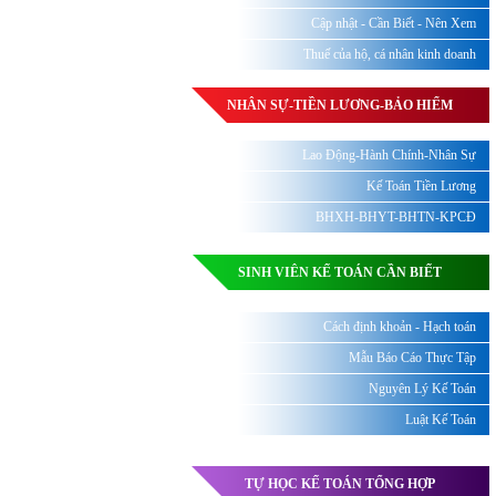
Cập nhật - Cần Biết - Nên Xem
Thuế của hộ, cá nhân kinh doanh
NHÂN SỰ-TIỀN LƯƠNG-BẢO HIỂM
Lao Động-Hành Chính-Nhân Sự
Kế Toán Tiền Lương
BHXH-BHYT-BHTN-KPCĐ
SINH VIÊN KẾ TOÁN CẦN BIẾT
Cách định khoản - Hạch toán
Mẫu Báo Cáo Thực Tập
Nguyên Lý Kế Toán
Luật Kế Toán
TỰ HỌC KẾ TOÁN TỔNG HỢP