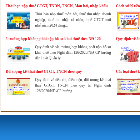
Thời hạn nộp thuế GTGT, TNDN, TNCN, Môn bài, nhập khẩu
Cách xử lý tiề
2024
Thời hạn nộp thuế môn bài, thuế thu nhập doanh
nghiệp, thuế thu nhập cá nhân, thuế GTGT mới
nhất năm 2024 đang...
5 trường hợp không phải nộp hồ sơ khai thuế theo NĐ 126
Quy định về ấn
Quy định về các trường hợp không phải nộp hồ sơ
khai thuế theo Nghị định 126/2020/NĐ-CP hướng
dẫn Luật Quản lý...
Đối tượng kê khai thuế GTGT, TNCN theo quý
Các loại thuế 
Quy định về tiêu chí, điều kiện, đối tượng kê khai
thuế GTGT, TNCN theo quý tại Nghị định
126/2020/NĐ-CP hướng...