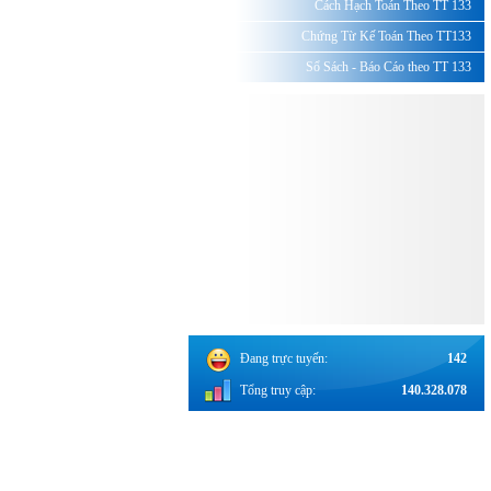
Cách Hạch Toán Theo TT 133
Chứng Từ Kế Toán Theo TT133
Sổ Sách - Báo Cáo theo TT 133
Đang trực tuyến:
142
Tổng truy cập:
140.328.078