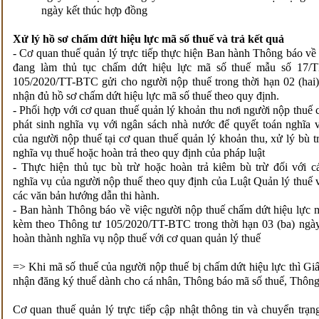
ngày kết thúc hợp đồng
Xử lý hồ sơ chấm dứt hiệu lực mã số thuế và trả kết quả
- Cơ quan thuế quản lý trực tiếp thực hiện Ban hành Thông báo về
đang làm thủ tục chấm dứt hiệu lực mã số thuế mẫu số 17
105/2020/TT-BTC gửi cho người nộp thuế trong thời hạn 02 (hai)
nhận đủ hồ sơ chấm dứt hiệu lực mã số thuế theo quy định.
- Phối hợp với cơ quan thuế quản lý khoản thu nơi người nộp thuế 
phát sinh nghĩa vụ với ngân sách nhà nước để quyết toán nghĩa 
của người nộp thuế tại cơ quan thuế quản lý khoản thu, xử lý bù t
nghĩa vụ thuế hoặc hoàn trả theo quy định của pháp luật
- Thực hiện thủ tục bù trừ hoặc hoàn trả kiêm bù trừ đối với c
nghĩa vụ của người nộp thuế theo quy định của Luật Quản lý thuế 
các văn bản hướng dẫn thi hành.
- Ban hành Thông báo về việc người nộp thuế chấm dứt hiệu lực
kèm theo Thông tư 105/2020/TT-BTC trong thời hạn 03 (ba) ngày
hoàn thành nghĩa vụ nộp thuế với cơ quan quản lý thuế
=> Khi mã số thuế của người nộp thuế bị chấm dứt hiệu lực thì G
nhận đăng ký thuế dành cho cá nhân, Thông báo mã số thuế, Thông 
Cơ quan thuế quản lý trực tiếp cập nhật thông tin và chuyển trạn