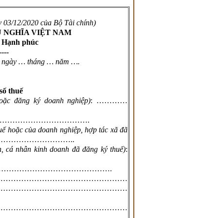
 03/12/2020 của Bộ Tài chính)
Ủ NGHĨA VIỆT NAM
- Hạnh phúc
----
, ngày
…
tháng
…
năm
….
số thuế
oặc đăng ký doanh nghiệp)
: …………
…………………………………….
thuế hoặc của doanh nghiệp, hợp tác xã đã
…………………………..
h, cá nhân kinh doanh đã đăng ký thuế)
:
………………………………………………………….
……………………………………………
……………………………………………
……………………………………………
……………………………………………