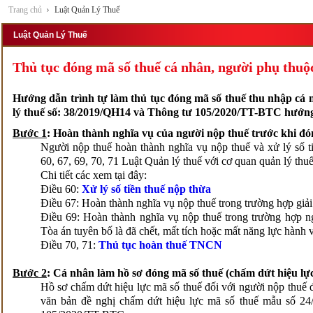
Trang chủ
Luật Quản Lý Thuế
Luật Quản Lý Thuế
Thủ tục đóng mã số thuế cá nhân, người phụ thuộ
Hướng dẫn trình tự làm thủ tục đóng mã số thuế thu nhập cá 
lý thuế số: 38/2019/QH14 và Thông tư 105/2020/TT-BTC hướng
Bước 1
: Hoàn thành nghĩa vụ của người nộp thuế trước khi 
Người nộp thuế hoàn thành nghĩa vụ nộp thuế và xử lý số ti
60, 67, 69, 70, 71 Luật Quản lý thuế với cơ quan quản lý thuế
Chi tiết các xem tại đây:
Điều 60:
Xử lý số tiền thuế nộp thừa
Điều 67: Hoàn thành nghĩa vụ nộp thuế trong trường hợp giải
Điều 69: Hoàn thành nghĩa vụ nộp thuế trong trường hợp ng
Tòa án tuyên bố là đã chết, mất tích hoặc mất năng lực hành 
Điều 70, 71:
Thủ tục hoàn thuế TNCN
Bước 2
: Cá nhân làm hồ sơ đóng mã số thuế (chấm dứt hiệu l
Hồ sơ chấm dứt hiệu lực mã số thuế đối với người nộp thuế đă
văn bản đề nghị chấm dứt hiệu lực mã số thuế mẫu số 