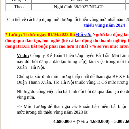
Theo
Nghị định 38/2022/NĐ-CP
Chi tiết về cách áp dụng mức lương tối thiểu vùng
mới nhất năm 2
thiểu vùng năm 2024
* Lưu ý: Trước ngày 01/04/2023 thì
Đối với:
Người lao động làm
động qua đào tạo, học nghề (kể cả lao động do doanh nghiệp
đóng BHXH bắt buộc
phải cao hơn ít nhất 7% so với mức lương
Ví dụ:
Công ty Kế Toán Thiên Ưng tuyển Bà
Trần Mai Linh
này đòi hỏi đã qua đào tạo trung cấp), làm việc trong môi t
Xuân - Hà Nội.
Chúng ta xác định mức lương thấp nhất để tham gia BHXH bắ
Quận Thanh Xuân, TP. Hà Nội thuộc vùng 1: Có mức lương tố
Nhưng do công việc của bà Linh đòi hỏi đã qua đào tạo do đ
vùng nữa.
=> Mức Lương để tham gia các khoản bảo hiểm bắt buộ
mức lương tối thiểu vùng
năm 2023
là:
4.680.000 + (7% x 4.680.000) = 5.007.