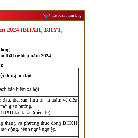
Kế Toán Thiên Ưng
 năm 2024 (BHXH, BHYT,
 đóng
iểm thất nghiệp năm 2024
nh:
ội dung nổi bật
ách bảo hiểm xã hội
u, thai sản, hưu trí, tử tuất): về điều
thời gian hưởng.
 BHXH bắt buộc (điều 30)
ng tháng và phương thức đóng BHXH
 lao động, bệnh nghề nghiệp.