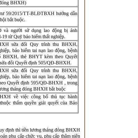
c đóng BHXH)
g tư 59/2015/TT-BLĐTBXH hướng dẫn
hội bắt buộc.
 và người sử dụng lao động bị ảnh
-19 từ Quỹ bảo hiểm thất nghiệp.
HXH sửa đổi Quy trình thu BHXH,
hiệp, bảo hiểm tai nạn lao động, bệnh
 sổ BHXH, thẻ BHYT kèm theo Quyết
sửa đổi Quyết định 505/QĐ-BHXH.
-BHXH
sửa đổi Quy trình thu BHXH,
hiệp, bảo hiểm tai nạn lao động, bệnh
theo Quyết định 595/QĐ-BHXH , trong
 lương tháng đóng BHXH bắt buộc
HXH về việc công bố thủ tục hành
 thuộc thẩm quyền giải quyết của Bảo
uy định thì tiền lương tháng đóng BHXH
khoản phụ cấp chức vụ, phụ cấp thâm niên