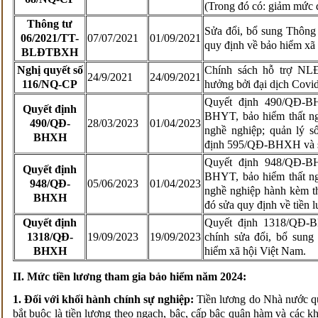
(Trong đó có: giảm mứ
Thông tư
Sửa đổi, bổ sung Thôn
06/2021/TT-
07/07/2021
01/09/2021
quy định về bảo hiểm xã 
BLĐTBXH
Nghị quyết số
Chính sách hỗ trợ NLĐ
24/9/2021
24/09/2021
116/NQ-CP
hưởng bởi đại dịch Covid
Quyết định 490/QĐ-B
Quyết định
BHYT, bảo hiểm thất ng
490/QĐ-
28/03/2023
01/04/2023
nghề nghiệp; quản lý
BHXH
định 595/QĐ-BHXH và 
Quyết định 948/QĐ
Quyết định
BHYT, bảo hiểm thất ng
948/QĐ-
05/06/2023
01/04/2023
nghề nghiệp hành kèm 
BHXH
đó sửa quy định về tiền
Quyết định
Quyết định 1318/QĐ-B
1318/QĐ-
19/09/2023
19/09/2023
chính sửa đổi, bổ sung
BHXH
hiểm xã hội Việt Nam.
II. M
ức tiền lương tham gia bảo hiểm năm 2024:
1. Đối với khối hành chính sự nghiệp:
Tiền lương do Nhà nước q
bắt buộc là tiền lương theo ngạch, bậc, cấp bậc quân hàm và các 