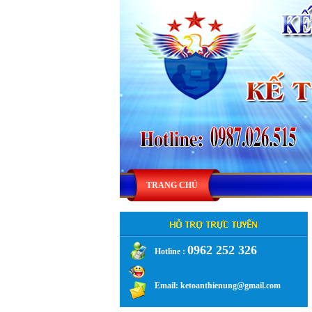
TRANG CHỦ
0962 252 326
Hotline :
.
Email: ketoanthienung@gmail.com