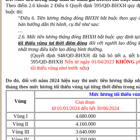
Theo điểm 2.6 khoản 2 Điều 6 Quyết định 595/QĐ-BHXH quy đị
buộc thì:
“
Điều 6. Tiền lương tháng đóng BHXH bắt buộc theo quy 
bản hướng dẫn thi hành, cụ thể như sau:
…
2.6. Mức tiền lương tháng đóng BHXH bắt buộc quy định t
tối thiểu vùng tại thời điểm đóng
đối với người lao động 
nhất trong điều kiện lao động bình thường.
(Quyết định 948/QĐ-BHXH đã bãi bỏ tiết a, tiết 
595/QĐ-BHXH
Nên từ ngày 01/04/2023
KHÔNG
ph
tối thiểu vùng như trước nữa
)
Do đó, đối với năm 2024 hiện nay thì mức tiền lương thấp 
tháng theo mức lương tối thiểu vùng tại từng thời điểm trong 
Mức lương tối thiểu vù
Vùng
Giai đoạn
từ 01/01/2024 đến hết 30/06/2024
Vùng I
4.680.000
Vùng II
4.160.000
Vùng III
3.640.000
Vùng IV
3.250.000