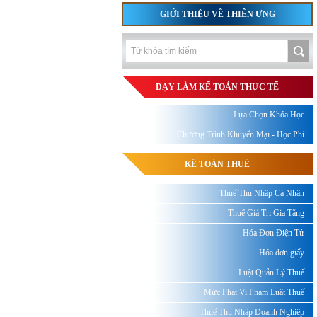
GIỚI THIỆU VỀ THIÊN ƯNG
DẠY LÀM KẾ TOÁN THỰC TẾ
Lựa Chọn Khóa Học
Chương Trình Khuyến Mại - Học Phí
KẾ TOÁN THUẾ
Thuế Thu Nhập Cá Nhân
Thuế Giá Trị Gia Tăng
Hóa Đơn Điện Tử
Hóa đơn giấy
Luật Quản Lý Thuế
Mức Phạt Vi Phạm Luật Thuế
Thuế Thu Nhập Doanh Nghiệp