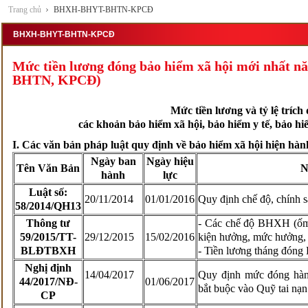
Trang chủ
BHXH-BHYT-BHTN-KPCĐ
BHXH-BHYT-BHTN-KPCĐ
Mức tiền lương đóng bảo hiểm xã hội mới nhất
BHTN, KPCĐ)
Mức tiền lương và tỷ lệ trích
các khoản bảo hiểm xã hội, bảo hiểm y tế, bảo h
I. Các văn bản pháp luật quy định về bảo hiểm xã hội hiện hà
Ngày ban
Ngày hiệu
Tên Văn Bản
N
hành
lực
Luật số:
20/11/2014
01/01/2016
Quy định chế độ, chính s
58/2014/QH13
Thông tư
- Các chế độ BHXH (ốm đa
59/2015/TT-
29/12/2015
15/02/2016
kiện hưởng, mức hưởng, 
BLĐTBXH
- Tiền lương tháng đóng
Nghị định
14/04/2017
Quy định mức đóng hà
44/2017/NĐ-
01/06/2017
bắt buộc vào Quỹ tai nạn
CP