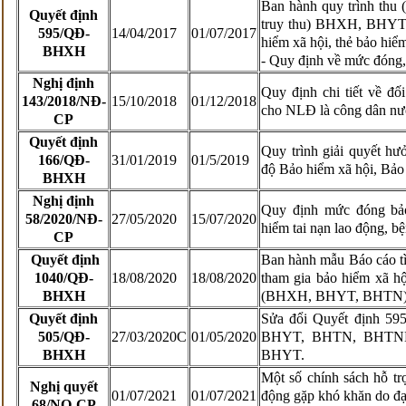
Ban hành quy trình thu (
Quyết định
truy thu) BHXH, BHY
595/QĐ-
14/04/2017
01/07/2017
hiểm xã hội, thẻ bảo hiểm
BHXH
- Quy định về mức đóng, 
Nghị định
Quy định chi tiết về 
143/2018/NĐ-
15/10/2018
01/12/2018
cho NLĐ là công dân nướ
CP
Quyết định
Quy trình giải quyết h
166/QĐ-
31/01/2019
01/5/2019
độ Bảo hiểm xã hội, Bảo 
BHXH
Nghị định
Quy định mức đóng bảo
58/2020/NĐ-
27/05/2020
15/07/2020
hiểm tai nạn lao động, b
CP
Quyết định
Ban hành mẫu Báo cáo tì
1040/QĐ-
18/08/2020
18/08/2020
tham gia bảo hiểm xã hộ
BHXH
(BHXH, BHYT, BHTN)
Quyết định
Sửa đổi Quyết định 5
505/QĐ-
27/03/2020C
01/05/2020
BHYT, BHTN, BHTNL
BHXH
BHYT.
Một số chính sách hỗ tr
Nghị quyết
01/07/2021
01/07/2021
động gặp khó khăn do đ
68/NQ-CP