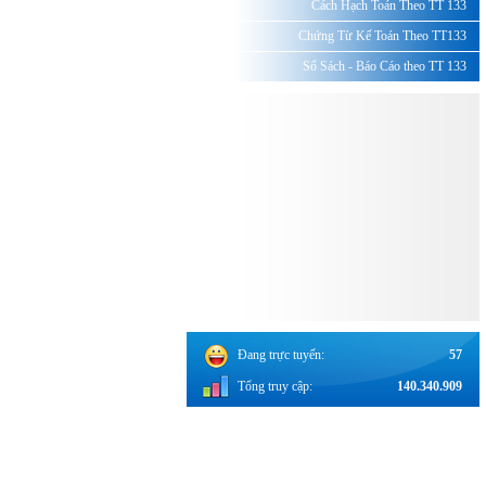
Cách Hạch Toán Theo TT 133
Chứng Từ Kế Toán Theo TT133
Sổ Sách - Báo Cáo theo TT 133
Đang trực tuyến:
57
Tổng truy cập:
140.340.909