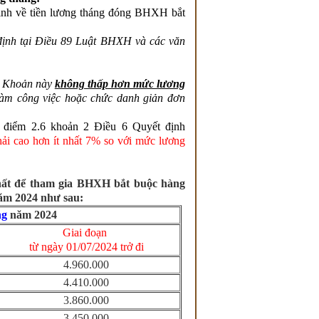
nh về tiền lương tháng đóng BHXH bắt
định tại Điều 89 Luật BHXH và các văn
ại Khoản này
không thấp hơn mức lương
làm công việc hoặc chức danh giản đơn
b điểm 2.6 khoản 2 Điều 6 Quyết định
ải cao hơn ít nhất 7% so với mức lương
nhất để tham gia BHXH bắt buộc hàng
năm 2024 như sau:
ng
năm 2024
Giai đoạn
từ ngày 01/07/2024 trở đi
4.960.000
4.410.000
3.860.000
3.450.000