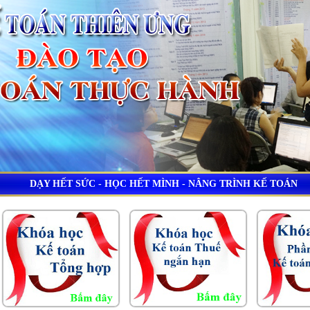
DẠY HẾT SỨC - HỌC HẾT MÌNH - NÂNG TRÌNH KẾ TOÁN