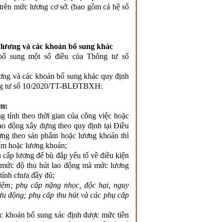
 trên mức lương cơ sở. (bao gồm cả hệ số
 lương và các khoản bổ sung khác
ổ sung một số điều của Thông tư số
ương và các khoản bổ sung khác quy định
Thông tư số 10/2020/TT-BLĐTBXH:
ồm:
 tính theo thời gian của công việc hoặc
ao động xây dựng theo quy định tại Điều
ơng theo sản phẩm hoặc lương khoán thì
hẩm hoặc lương khoán;
 cấp lương để bù đắp yếu tố về điều kiện
t, mức độ thu hút lao động mà mức lương
tính chưa đầy đủ;
iệm; phụ cấp nặng nhọc, độc hại, nguy
ưu động; phụ cấp thu hút và các phụ cấp
ác khoản bổ sung xác định được mức tiền