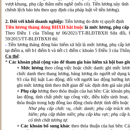
vượt khung, phụ cấp thâm niên nghề (nếu có). Tiền lương này tính
chênh lệch bảo lưu theo quy định của pháp luật về tiền lương).
2. Đối với khối doanh nghiệp:
Tiền lương do đơn vị quyết định
Tiền lương tháng đóng BHXH bắt buộc
là mức lương, phụ cấp
Theo Điều 1 của Thông tư 06/2021/TT-BLĐTBXH Sửa đổi, b
59/2015/TT-BLĐTBXH thì:
-
Tiền lương tháng đóng bảo hiểm xã hội là mức lương, phụ cấp l
tại điểm a, tiết b1 điểm b và tiết c1 điểm c khoản 5 Điều 3 của 
Cụ thể
:
*
Các khoản phải cộng vào để tham gia bảo hiểm xã hội bao g
+ Mức lương
theo công việc hoặc chức danh: ghi mức lương
chức danh theo thang lương, bảng lương do người sử dụng l
93 của Bộ luật Lao động; đối với người lao động hưởng lư
ghi mức lương tính theo thời gian để xác định đơn giá sản p
+ Phụ cấp
lương theo thỏa thuận của hai bên: Các khoản phụ
lao động, tính chất phức tạp công việc, điều kiện sinh hoạ
thỏa thuận trong hợp đồng lao động chưa được tính đến hoặc 
Như phụ cấp chức vụ, chức danh; phụ cấp trách nh
hiểm; phụ cấp thâm niên; phụ cấp khu vực; phụ cấp l
có tính chất tương tự.
+ Các khoản bổ sung khác
theo thỏa thuận của hai bên: C