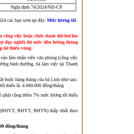
Nghị định 74/2024/NĐ-CP
024
các bạn xem tại đây:
Mức lương tối
 công việc hoặc chức danh đòi hỏi lao
 tự dạy nghề)
thì mức tiền lương tháng
 tối thiểu vùng
vào làm
nhân viên văn phòng
(công việc
rường bình thường, bà làm việc tại Thanh
t buộc hàng tháng của bà Linh như sau:
i thiểu là: 4.680.000 đồng/tháng
ó phải cộng thêm 7% mức lương tối thiểu
c (BHYT, BHYT, BHTN) thấp nhất theo
600 đồng/tháng