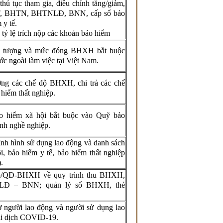
thủ tục tham gia, điều chỉnh tăng/giảm,
T, BHTN, BHTNLĐ, BNN, cấp sổ bảo
 y tế.
tỷ lệ trích nộp các khoản bảo hiểm
đối tượng và mức đóng BHXH bắt buộc
c ngoài làm việc tại Việt Nam.
ưởng các chế độ BHXH, chi trả các chế
hiểm thất nghiệp.
 hiểm xã hội bắt buộc vào Quỹ bảo
ệnh nghề nghiệp.
nh hình sử dụng lao động và danh sách
i, bảo hiểm y tế, bảo hiểm thất nghiệp
.
95/QĐ-BHXH về quy trình thu BHXH,
Đ – BNN; quản lý sổ BHXH, thẻ
ợ người lao động và người sử dụng lao
ại dịch COVID-19.