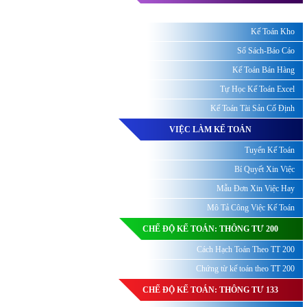
Kế Toán Kho
Sổ Sách-Báo Cáo
Kế Toán Bán Hàng
Tự Học Kế Toán Excel
Kế Toán Tài Sản Cố Định
VIỆC LÀM KẾ TOÁN
Tuyển Kế Toán
Bí Quyết Xin Việc
Mẫu Đơn Xin Việc Hay
Mô Tả Công Việc Kế Toán
CHẾ ĐỘ KẾ TOÁN: THÔNG TƯ 200
Cách Hạch Toán Theo TT 200
Chứng từ kế toán theo TT 200
CHẾ ĐỘ KẾ TOÁN: THÔNG TƯ 133