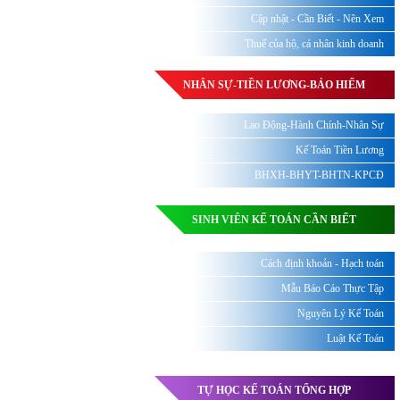
Cập nhật - Cần Biết - Nên Xem
Thuế của hộ, cá nhân kinh doanh
NHÂN SỰ-TIỀN LƯƠNG-BẢO HIỂM
Lao Động-Hành Chính-Nhân Sự
Kế Toán Tiền Lương
BHXH-BHYT-BHTN-KPCĐ
SINH VIÊN KẾ TOÁN CẦN BIẾT
Cách định khoản - Hạch toán
Mẫu Báo Cáo Thực Tập
Nguyên Lý Kế Toán
Luật Kế Toán
TỰ HỌC KẾ TOÁN TỔNG HỢP