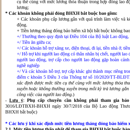
cụ thể cùng với mức lương thỏa thuận trong hợp đồng lao độ
lương;
* Các khoản không phải đóng BHXH bắt buộc bao gồm:
+ Các khoản phụ cấp lương gắn với quá trình làm việc và kế
động.
+ Tiền lương tháng đóng bảo hiểm xã hội bắt buộc không bao
+/ Thưởng theo quy định tại Điều 104 của Bộ luật Lao động, 
+/ Tiền ăn giữa ca;
+/ Các khoản hỗ trợ xăng xe, điện thoại, đi lại, tiền nhà ở, tiề
+/ Hỗ trợ khi người lao động có thân nhân bị chết, người lao 
người lao động, trợ cấp cho người lao động gặp hoàn cảnh 
nghề nghiệp
+/ Và các khoản hỗ trợ, trợ cấp khác ghi thành mục riêng tro
điểm c khoản 5 Điều 3 của Thông tư số 10/2020/TT-BL
xác định được mức tiền cụ thể cùng với mức lương thỏa thu
xuyên hoặc không thường xuyên trong mỗi kỳ trả lương gắn v
công việc của người lao động.
)
-
Lưu ý
:
Phụ cấp chuyên cần không phải tham gia bảo
3016/LĐTBXH-BHXH ngày 30/7/2018 của Bộ Lao động Thương
BHXH bắt buộc)
* Các lưu ý khi xác định mức tiền lương tháng đóng bảo hiểm x
2.1. Mức tiền lương thấp nhất để tham gia BHXH bắt buộc hà