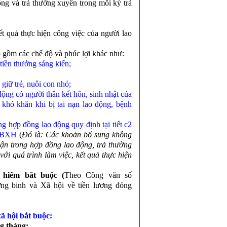
ng và trả thường xuyên trong mỗi kỳ trả
t quả thực hiện công việc của người lao
 gồm các chế độ và phúc lợi khác như:
tiền thưởng sáng kiến;
n giữ trẻ, nuôi con nhỏ;
động có người thân kết hôn, sinh nhật của
khó khăn khi bị tai nạn lao động, bệnh
ng hợp đồng lao động quy định tại tiết c2
ĐTBXH
(
Đó là: Các khoản bổ sung không
ận trong hợp đồng lao động, trả thường
ới quá trình làm việc, kết quả thực hiện
 hiểm bắt buộc (
Theo Công văn số
 binh và Xã hội về tiền lương đóng
ã hội bắt buộc:
ng tháng: