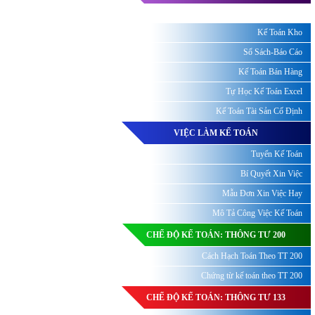
Kế Toán Kho
Sổ Sách-Báo Cáo
Kế Toán Bán Hàng
Tự Học Kế Toán Excel
Kế Toán Tài Sản Cố Định
VIỆC LÀM KẾ TOÁN
Tuyển Kế Toán
Bí Quyết Xin Việc
Mẫu Đơn Xin Việc Hay
Mô Tả Công Việc Kế Toán
CHẾ ĐỘ KẾ TOÁN: THÔNG TƯ 200
Cách Hạch Toán Theo TT 200
Chứng từ kế toán theo TT 200
CHẾ ĐỘ KẾ TOÁN: THÔNG TƯ 133