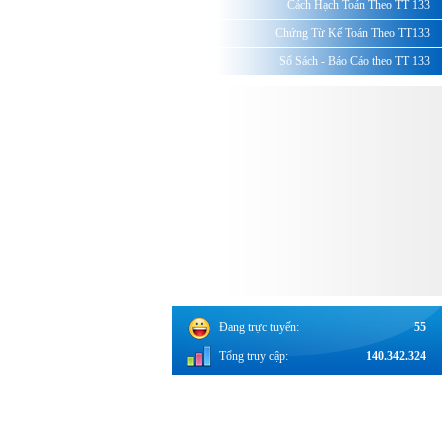
Cách Hạch Toán Theo TT 133
Chứng Từ Kế Toán Theo TT133
Sổ Sách - Báo Cáo theo TT 133
Đang trực tuyến:
55
Tổng truy cập:
140.342.324