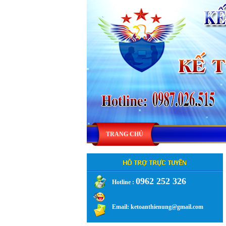
TRANG CHỦ
0962 252 326
Hotline :
.
Email: ketoanthienung@gmail.com