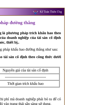
Kế Toán Thiên Ưng
 pháp đường thẳng
g là phương pháp trích khấu hao theo
của doanh nghiệp của tài sản cố định
, thiết bị..
ng pháp khấu hao đường thẳng như sau:
 tài sản cố định theo công thức dưới
Nguyên giá của tài sản cố định
-----------------------------------
Thời gian trích khấu hao
chi phí mà doanh nghiệp phải bỏ ra để có
 đó vào trạng thái sẵn sàng sử dụng.