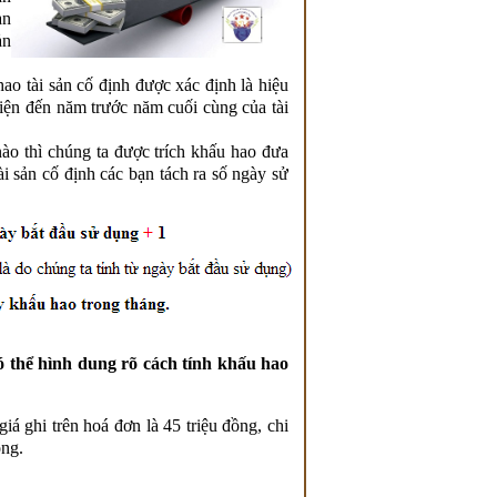
an
ản
ao tài sản cố định được xác định là hiệu
hiện đến năm trước năm cuối cùng của tài
nào thì chúng ta được trích khấu hao đưa
ài sản cố định các bạn tách ra số ngày sử
ó thể hình dung rõ cách tính khấu hao
 ghi trên hoá đơn là 45 triệu đồng, chi
ồng.