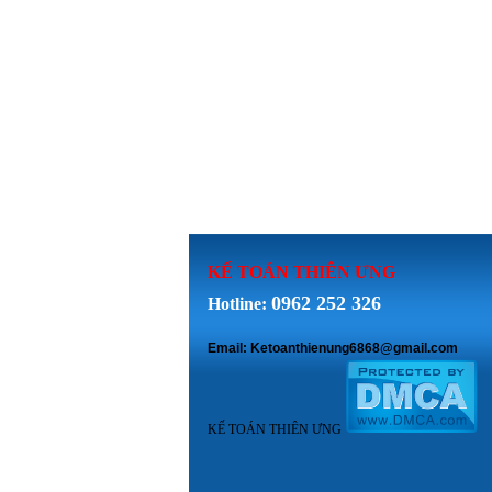
KẾ TOÁN THI
ÊN ƯNG
0962 252 326
Hotline:
Email: Ketoanthienung6868@gmail.com
KẾ TOÁN THIÊN ƯNG