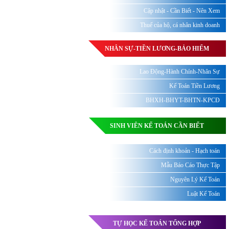
Cập nhật - Cần Biết - Nên Xem
Thuế của hộ, cá nhân kinh doanh
NHÂN SỰ-TIỀN LƯƠNG-BẢO HIỂM
Lao Động-Hành Chính-Nhân Sự
Kế Toán Tiền Lương
BHXH-BHYT-BHTN-KPCĐ
SINH VIÊN KẾ TOÁN CẦN BIẾT
Cách định khoản - Hạch toán
Mẫu Báo Cáo Thực Tập
Nguyên Lý Kế Toán
Luật Kế Toán
TỰ HỌC KẾ TOÁN TỔNG HỢP