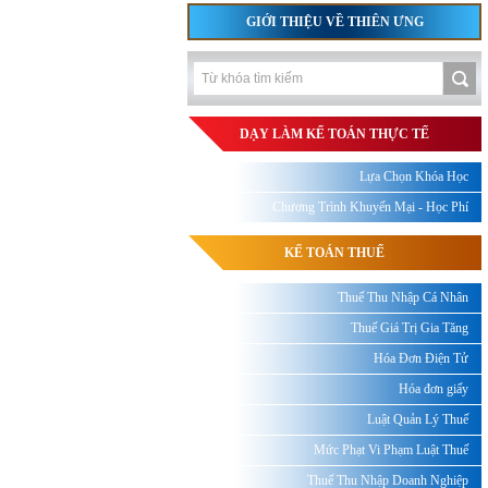
GIỚI THIỆU VỀ THIÊN ƯNG
DẠY LÀM KẾ TOÁN THỰC TẾ
Lựa Chọn Khóa Học
Chương Trình Khuyến Mại - Học Phí
KẾ TOÁN THUẾ
Thuế Thu Nhập Cá Nhân
Thuế Giá Trị Gia Tăng
Hóa Đơn Điện Tử
Hóa đơn giấy
Luật Quản Lý Thuế
Mức Phạt Vi Phạm Luật Thuế
Thuế Thu Nhập Doanh Nghiệp