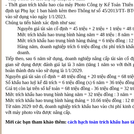
- Thời gian trích khấu hao của máy Photo Công ty Kế Toán Thiên
định tại Phụ lục 1 ban hành kèm theo Thông tư số 45/2013/TT- BT
vào sử dụng vào ngày 1/1/2023.
Chúng ta tiến hành xác định như sau:
Nguyên giá tài sản cố định = 45 triệu + 2 triệu + 1 triệu = 48 
Mức trích khấu hao trung bình hàng năm = 48 triệu : 8 năm =
Mức trích khấu hao trung bình hàng tháng = 6 triệu đồng : 12 
Hàng năm, doanh nghiệp trích 6 triệu đồng chi phí trích khấu
doanh.
Tiếp theo, sau 6 năm sử dụng, doanh nghiệp nâng cấp tài sản cố địn
gian sử dụng được đánh giá lại là 3 năm (tăng 1 năm so với thời
hoàn thành đưa vào sử dụng là 1/1/2029.
Nguyên giá tài sản cố định = 48 triệu đồng + 20 triệu đồng = 68 tri
Số khấu hao luỹ kế đã trích = 6 triệu đồng (x) 6 năm = 36 triệu đồn
Giá trị còn lại trên sổ kế toán = 68 triệu đồng - 36 triệu đồng = 32 t
Mức trích khấu hao trung bình hàng năm = 32 triệu đồng : 3 năm = 
Mức trích khấu hao trung bình hàng tháng = 10.66 triệu đồng : 12 
Từ năm 2029 trở đi, doanh nghiệp trích khấu hao vào chi phí kinh
với máy photo vừa được nâng cấp.
Mời các bạn tham khảo thêm:
cách hạch toán trích khấu hao tà