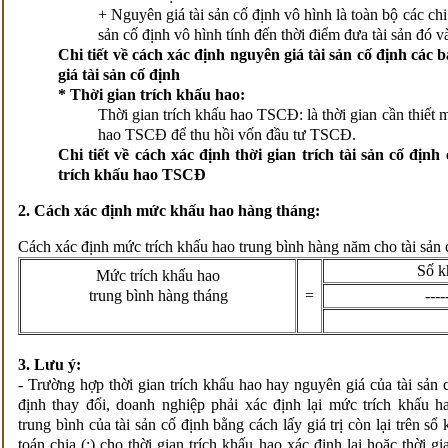
+ Nguyên giá tài sản cố định vô hình là toàn bộ các chi
sản cố định vô hình tính đến thời điểm đưa tài sản đó v
Chi tiết về cách xác định nguyên giá tài sản cố định các
giá tài sản cố định
*
Thời gian trích
khấu hao:
Thời gian trích khấu hao TSCĐ: là thời gian cần thiết 
hao TSCĐ để thu hồi vốn đầu tư TSCĐ.
Chi tiết về cách xác định thời gian trích tài sản cố địn
trích khấu hao TSCĐ
2. Cách xác định mức khấu hao hàng tháng:
Cách xác định mức trích khấu hao trung bình hàng năm cho tài sản 
Số k
Mức trích khấu hao
trung bình hàng tháng
=
----
3. Lưu ý:
- Trường hợp thời gian trích khấu hao hay nguyên giá của tài sản 
định thay đổi, doanh nghiệp phải xác định lại mức trích khấu h
trung bình của tài sản cố định bằng cách lấy giá trị còn lại trên sổ 
toán chia (:) cho thời gian trích khấu hao xác định lại hoặc thời gi