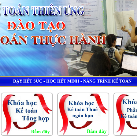
DẠY HẾT SỨC - HỌC HẾT MÌNH - NÂNG TRÌNH KẾ TOÁN