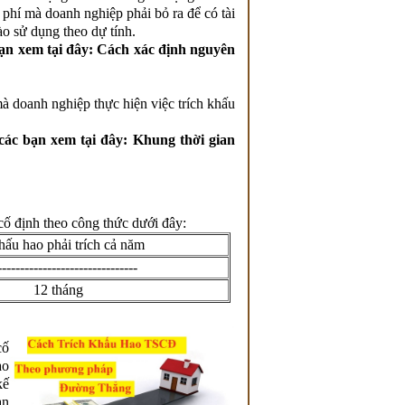
 phí mà doanh nghiệp phải bỏ ra để có tài
ào sử dụng theo dự tính.
 bạn xem tại đây: Cách xác định nguyên
mà doanh nghiệp thực hiện việc trích khấu
h các bạn xem tại đây: Khung thời gian
cố định theo công thức dưới đây:
hấu hao phải trích cả năm
-------------------------------
12 tháng
cố
ao
kế
an