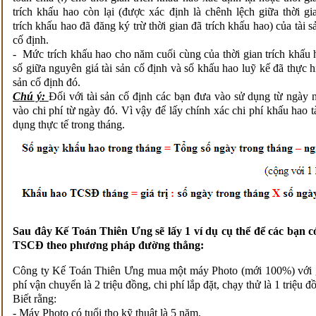
trích khấu hao còn lại (được xác định là chênh lệch giữa thời gi
trích khấu hao đã đăng ký trừ thời gian đã trích khấu hao) của tài s
cố định.
- Mức trích khấu hao cho năm cuối cùng của thời gian trích khấu h
số giữa nguyên giá tài sản cố định và số khấu hao luỹ kế đã thực 
sản cố định đó.
Chú ý:
Đối với tài sản cố định các bạn đưa vào sử dụng từ ngày 
vào chi phí từ ngày đó. Vì vậy để lấy chính xác chi phí khấu hao t
dụng thực tế trong tháng.
Sau đây Kế Toán Thiên Ưng sẽ lấy 1 ví dụ cụ thể để các bạn c
TSCĐ theo phương pháp đường thẳng:
Công ty Kế Toán Thiên Ưng mua một máy Photo (mới 100%) với giá
phí vận chuyển là 2 triệu đồng, chi phí lắp đặt, chạy thử là 1 triệu đ
Biết rằng:
- Máy Photo có tuổi thọ kỹ thuật là 5 năm.