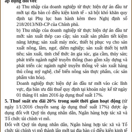
áp dụng đối với
:
a) Thu nhập của doanh nghiệp từ thực hiện dự án đầu tư
mới tại địa bàn có điều kiện kinh tế - xã hội khó khăn quy
định tại Phụ lục ban hành kèm theo Nghị định số
218/2013/NĐ-CP của Chính phủ.
b) Thu nhập của doanh nghiệp từ thực hiện dự án đầu tư
mới: sản xuất thép cao cấp; sản xuất sản phẩm tiết kiệm
năng lượng; sản xuất máy móc, thiết bị phục vụ cho sản
xuất nông, lâm, ngư, diêm nghiệp; sản xuất thiết bị tưới
tiêu; sản xuất, tinh chế thức ăn gia súc, gia cầm, thủy sản;
phát triển ngành nghề truyền thống (bao gồm xây dựng và
phát triển các ngành nghề truyền thống về sản xuất hàng
thủ công mỹ nghệ, chế biến nông sản thực phẩm, các sản
phẩm văn hóa).
Doanh nghiệp thực hiện dự án đầu tư mới vào các lĩnh
vực, địa bàn ưu đãi thuế quy định tại khoản này kể từ ngày
01 tháng 01 năm 2016 áp dụng thuế suất 17%.
5. Thuế suất ưu đãi 20% trong suốt thời gian hoạt động
(từ
ngày 1/1/2016 chuyển sang áp dụng thuế suất 17%) được áp
dụng đối với Quỹ tín dụng nhân dân, Ngân hàng hợp tác xã và
Tổ chức tài chính vi mô.
Đối với Quỹ tín dụng nhân dân, Ngân hàng hợp tác xã và Tổ
chức tài chính vi mô thành lập mới tại địa bàn có điều kiện kinh tế