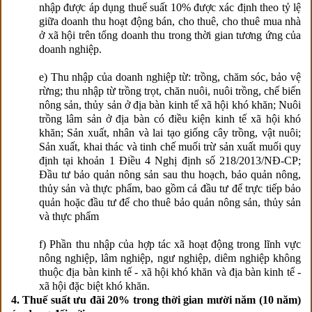
nhập được áp dụng thuế suất 10% được xác định theo tỷ lệ
giữa doanh thu hoạt động bán, cho thuê, cho thuê mua nhà
ở xã hội trên tổng doanh thu trong thời gian tương ứng của
doanh nghiệp.
e) Thu nhập của doanh nghiệp từ: trồng, chăm sóc, bảo vệ
rừng; thu nhập từ trồng trọt, chăn nuôi, nuôi trồng, chế biến
nông sản, thủy sản ở địa bàn kinh tế xã hội khó khăn; Nuôi
trồng lâm sản ở địa bàn có điều kiện kinh tế xã hội khó
khăn; Sản xuất, nhân và lai tạo giống cây trồng, vật nuôi;
Sản xuất, khai thác và tinh chế muối trừ sản xuất muối quy
định tại khoản 1 Điều 4 Nghị định số 218/2013/NĐ-CP;
Đầu tư bảo quản nông sản sau thu hoạch, bảo quản nông,
thủy sản và thực phẩm, bao gồm cả đầu tư để trực tiếp bảo
quản hoặc đầu tư để cho thuê bảo quản nông sản, thủy sản
và thực phẩm
f) Phần thu nhập của hợp tác xã hoạt động trong lĩnh vực
nông nghiệp, lâm nghiệp, ngư nghiệp, diêm nghiệp không
thuộc địa bàn kinh tế - xã hội khó khăn và địa bàn kinh tế -
xã hội đặc biệt khó khăn.
4. Thuế suất ưu đãi 20% trong thời gian mười năm (10 năm)