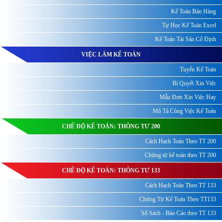
Kế Toán Bán Hàng
Tự Học Kế Toán Excel
Kế Toán Tài Sản Cố Định
VIỆC LÀM KẾ TOÁN
Tuyển Kế Toán
Bí Quyết Xin Việc
Mẫu Đơn Xin Việc Hay
Mô Tả Công Việc Kế Toán
CHẾ ĐỘ KẾ TOÁN: THÔNG TƯ 200
Cách Hạch Toán Theo TT 200
Chứng từ kế toán theo TT 200
CHẾ ĐỘ KẾ TOÁN: THÔNG TƯ 133
Cách Hạch Toán Theo TT 133
Chứng Từ Kế Toán Theo TT133
Sổ Sách - Báo Cáo theo TT 133