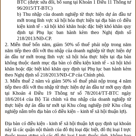
BTC (được sửa đổi, bổ sung tại Khoản 1 Điều 11 Thông tư
96/2015/TT-BTC)
b) Thu nhập của doanh nghiệp từ thực hiện dự án đầu tư
mới trong lĩnh vực xã hội hóa thực hiện tại địa bàn có điều
kiện kinh tế - xã hội khó khăn hoặc đặc biệt khó khăn quy
định tại Phụ lục ban hành kèm theo Nghị định số
218/2013/NĐ-CP.
2. Miễn thuế bốn năm, giảm 50% số thuế phải nộp trong năm
năm tiếp theo đối với thu nhập của doanh nghiệp từ thực hiện dự
án đầu tư mới trong lĩnh vực xã hội hóa thực hiện tại địa bàn
không thuộc danh mục địa bàn có điều kiện kinh tế - xã hội khó
khăn hoặc đặc biệt khó khăn quy định tại Phụ lục ban hành kèm
theo Nghị định số 218/2013/NĐ-CP của Chính phủ.
3. Miễn thuế 2 năm và giảm 50% số thuế phải nộp trong 4 năm
tiếp theo đối với thu nhập từ thực hiện dự án đầu tư mới quy định
tại Khoản 4 Điều 19 Thông tư số 78/2014/TT-BTC ngày
18/6/2014 của Bộ Tài chính và thu nhập của doanh nghiệp từ
thực hiện dự án đầu tư mới tại Khu công nghiệp (trừ Khu công
nghiệp nằm trên địa bàn có điều kiện – kinh tế xã hội thuận lợi).
Địa bàn có điều kiện - kinh tế xã hội thuận lợi quy định tại khoản
này là các quận nội thành của đô thị loại đặc biệt, đô thị loại I trực
thuộc trung ương và các đô thị loại I trực thuộc tỉnh, không bao