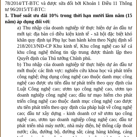
78/2014/TT-BTC và được sửa đổi bởi Khoản 1 Điều 11 Thông
tư 96/2015/TT-BTC:
1. Thuế suất ưu đãi 10% trong thời hạn mười lăm năm (15
năm) áp dụng đối với
:
a) Thu nhập của doanh nghiệp từ thực hiện dự án đầu tư
mới tại: địa bàn có điều kiện kinh tế - xã hội đặc biệt khó
khăn quy định tại Phụ lục ban hành kèm theo Nghị định số
218/2013/NĐ-CP Khu kinh tế, Khu công nghệ cao kể cả
khu công nghệ thông tin tập trung được thành lập theo
Quyết định của Thủ tướng Chính phủ.
b) Thu nhập của doanh nghiệp từ thực hiện dự án đầu tư
mới thuộc các lĩnh vực: nghiên cứu khoa học và phát triển
công nghệ; ứng dụng công nghệ cao thuộc danh mục công
nghệ cao được ưu tiên đầu tư phát triển theo quy định của
Luật Công nghệ cao; ươm tạo công nghệ cao, ươm tạo
doanh nghiệp công nghệ cao; đầu tư mạo hiểm cho phát
triển công nghệ cao thuộc danh mục công nghệ cao được
ưu tiên phát triển theo quy định của pháp luật về công nghệ
cao; đầu tư xây dựng - kinh doanh cơ sở ươm tạo công
nghệ cao, ươm tạo doanh nghiệp công nghệ cao; đầu tư
phát triển nhà máy nước, nhà máy điện, hệ thống cấp thoát
nước; cầu, đường bộ, đường sắt; cảng hàng không, cảng