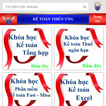
Trang
KẾ TOÁN THIÊN ƯNG
chủ