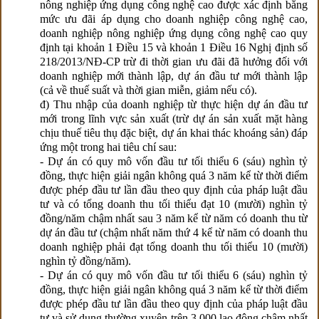
nông nghiệp ứng dụng công nghệ cao được xác định bằng
mức ưu đãi áp dụng cho doanh nghiệp công nghệ cao,
doanh nghiệp nông nghiệp ứng dụng công nghệ cao quy
định tại khoản 1 Điều 15 và khoản 1 Điều 16 Nghị định số
218/2013/NĐ-CP trừ đi thời gian ưu đãi đã hưởng đối với
doanh nghiệp mới thành lập, dự án đầu tư mới thành lập
(cả về thuế suất và thời gian miễn, giảm nếu có).
đ) Thu nhập của doanh nghiệp từ thực hiện dự án đầu tư
mới trong lĩnh vực sản xuất (trừ dự án sản xuất mặt hàng
chịu thuế tiêu thụ đặc biệt, dự án khai thác khoáng sản) đáp
ứng một trong hai tiêu chí sau:
- Dự án có quy mô vốn đầu tư tối thiểu 6 (sáu) nghìn tỷ
đồng, thực hiện giải ngân không quá 3 năm kể từ thời điểm
được phép đầu tư lần đầu theo quy định của pháp luật đầu
tư và có tổng doanh thu tối thiểu đạt 10 (mười) nghìn tỷ
đồng/năm chậm nhất sau 3 năm kể từ năm có doanh thu từ
dự án đầu tư (chậm nhất năm thứ 4 kể từ năm có doanh thu
doanh nghiệp phải đạt tổng doanh thu tối thiểu 10 (mười)
nghìn tỷ đồng/năm).
- Dự án có quy mô vốn đầu tư tối thiểu 6 (sáu) nghìn tỷ
đồng, thực hiện giải ngân không quá 3 năm kể từ thời điểm
được phép đầu tư lần đầu theo quy định của pháp luật đầu
tư và sử dụng thường xuyên trên 3.000 lao động chậm nhất