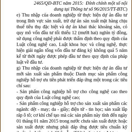
2465/QĐ-BTC năm 2015: Đính chính một số nội
dung tại Thông tư số 96/2015/TT-BTC
)
e) Thu nhập của doanh nghiệp từ thực hiện dự án đầu tư
trong lĩnh vực sản xuất, trừ dự án sản xuất mặt hàng chịu
thuế tiêu thụ đặc biệt và dự án khai thác khoáng sản, có
quy mô vốn đầu tư tối thiểu 12 (mười hai) nghìn tỷ đồng,
sử dụng công nghệ phải được thẩm định theo quy định của
Luật công nghệ cao, Luật khoa học và công nghệ, thực
hiện giải ngân tổng vốn đầu tư đăng ký không quá 5 năm
kể từ thời ngày được phép đầu tư theo quy định của pháp
luật về đầu tư.
g) Thu nhập của doanh nghiệp từ thực hiện dự án đầu tư
mới sản xuất sản phẩm thuộc Danh mục sản phẩm công
nghiệp hỗ trợ ưu tiên phát triển đáp ứng một trong các tiêu
chí sau:
- Sản phẩm công nghiệp hỗ trợ cho công nghệ cao theo
quy định của Luật công nghệ cao;
- Sản phẩm công nghiệp hỗ trợ cho sản xuất sản phẩm các
ngành: dệt - may; da - giầy; điện tử - tin học; sản xuất lắp
ráp ô tô; cơ khí chế tạo mà các sản phẩm này tính đến ngày
01 tháng 01 năm 2015 trong nước chưa sản xuất được hoặc
sản xuất được nhưng phải đáp ứng được tiêu chuẩn kỹ