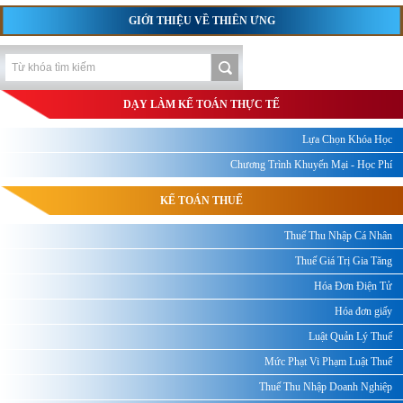
GIỚI THIỆU VỀ THIÊN ƯNG
DẠY LÀM KẾ TOÁN THỰC TẾ
Lựa Chọn Khóa Học
Chương Trình Khuyến Mại - Học Phí
KẾ TOÁN THUẾ
Thuế Thu Nhập Cá Nhân
Thuế Giá Trị Gia Tăng
Hóa Đơn Điện Tử
Hóa đơn giấy
Luật Quản Lý Thuế
Mức Phạt Vi Phạm Luật Thuế
Thuế Thu Nhập Doanh Nghiệp