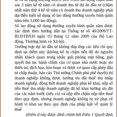
sau 3 năm kể từ năm có doanh thu từ dự án đầu tư (chậm
nhất năm thứ 4 kể từ năm có doanh thu doanh nghiệp phải
đạt điều kiện sử dụng số lao động thường xuyên bình quân
năm trên 3.000 lao động).
Số lao động sử dụng thường xuyên bình quân năm được
xác định theo hướng dẫn tại Thông tư số 40/2009/TT-
BLĐTBXH ngày 03 tháng 12 năm 2009 của Bộ Lao
động, Thương binh và Xã hội.
Trường hợp dự án đầu tư không đáp ứng các tiêu chí quy
định tại điểm này (không kể bị chậm tiến độ do nguyên
nhân khách quan trong khâu giải phóng mặt bằng, giải
quyết thủ tục hành chính của cơ quan nhà nước hoặc do
thiên tai, địch họa, hỏa hoạn và được cơ quan cấp phép đầu
tư chấp thuận, báo cáo Thủ tướng Chính phủ phê duyệt) thì
doanh nghiệp không được hưởng ưu đãi thuế thu nhập
doanh nghiệp, đồng thời doanh nghiệp phải kê khai, nộp số
tiền thuế thu nhập doanh nghiệp đã kê khai hưởng ưu đãi
của các năm trước (nếu có) và nộp tiền chậm nộp tiền thuế
theo quy định, nhưng doanh nghiệp không bị xử phạt về
hành vi khai sai theo quy định của pháp luật về quản lý
thuế
(
Điểm đ này được đính chính bởi Điều 1 Quyết định