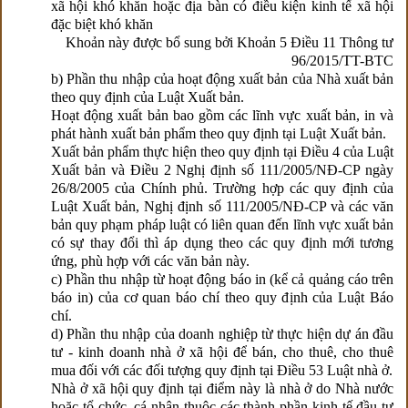
xã hội khó khăn hoặc địa bàn có điều kiện kinh tế xã hội
đặc biệt khó khăn
Khoản này được bổ sung bởi Khoản 5 Điều 11 Thông tư
96/2015/TT-BTC
b) Phần thu nhập của hoạt động xuất bản của Nhà xuất bản
theo quy định của Luật Xuất bản.
Hoạt động xuất bản bao gồm các lĩnh vực xuất bản, in và
phát hành xuất bản phẩm theo quy định tại Luật Xuất bản.
Xuất bản phẩm thực hiện theo quy định tại Điều 4 của Luật
Xuất bản và Điều 2 Nghị định số 111/2005/NĐ-CP ngày
26/8/2005 của Chính phủ. Trường hợp các quy định của
Luật Xuất bản, Nghị định số 111/2005/NĐ-CP và các văn
bản quy phạm pháp luật có liên quan đến lĩnh vực xuất bản
có sự thay đổi thì áp dụng theo các quy định mới tương
ứng, phù hợp với các văn bản này.
c) Phần thu nhập từ hoạt động báo in (kể cả quảng cáo trên
báo in) của cơ quan báo chí theo quy định của Luật Báo
chí.
d) Phần thu nhập của doanh nghiệp từ thực hiện dự án đầu
tư - kinh doanh nhà ở xã hội để bán, cho thuê, cho thuê
mua đối với các đối tượng quy định tại Điều 53 Luật nhà ở.
Nhà ở xã hội quy định tại điểm này là nhà ở do Nhà nước
hoặc tổ chức, cá nhân thuộc các thành phần kinh tế đầu tư