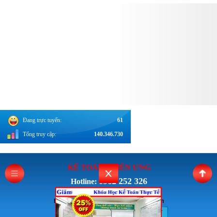
Đang trực tuyến:
61
Tổng truy cập:
140.346.730
KẾ TOÁN THI
ÊN ƯNG
0962 252 326
Hotline:
Email: Ketoanthienung6868@gmail.com