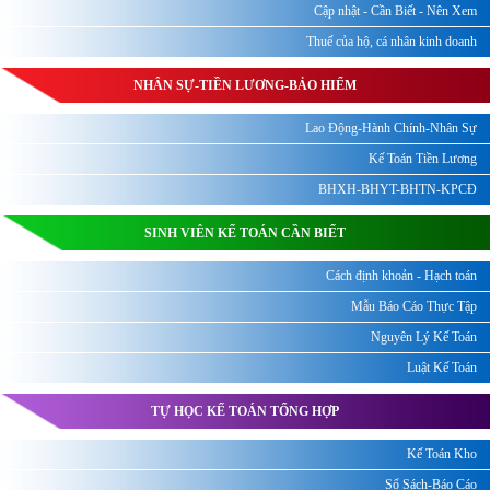
Cập nhật - Cần Biết - Nên Xem
Thuế của hộ, cá nhân kinh doanh
NHÂN SỰ-TIỀN LƯƠNG-BẢO HIỂM
Lao Động-Hành Chính-Nhân Sự
Kế Toán Tiền Lương
BHXH-BHYT-BHTN-KPCĐ
SINH VIÊN KẾ TOÁN CẦN BIẾT
Cách định khoản - Hạch toán
Mẫu Báo Cáo Thực Tập
Nguyên Lý Kế Toán
Luật Kế Toán
TỰ HỌC KẾ TOÁN TỔNG HỢP
Kế Toán Kho
Sổ Sách-Báo Cáo