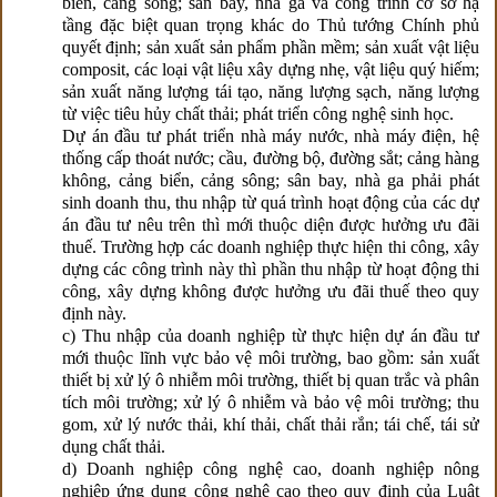
biển, cảng sông; sân bay, nhà ga và công trình cơ sở hạ
tầng đặc biệt quan trọng khác do Thủ tướng Chính phủ
quyết định; sản xuất sản phẩm phần mềm; sản xuất vật liệu
composit, các loại vật liệu xây dựng nhẹ, vật liệu quý hiếm;
sản xuất năng lượng tái tạo, năng lượng sạch, năng lượng
từ việc tiêu hủy chất thải; phát triển công nghệ sinh học.
Dự án đầu tư phát triển nhà máy nước, nhà máy điện, hệ
thống cấp thoát nước; cầu, đường bộ, đường sắt; cảng hàng
không, cảng biển, cảng sông; sân bay, nhà ga phải phát
sinh doanh thu, thu nhập từ quá trình hoạt động của các dự
án đầu tư nêu trên thì mới thuộc diện được hưởng ưu đãi
thuế. Trường hợp các doanh nghiệp thực hiện thi công, xây
dựng các công trình này thì phần thu nhập từ hoạt động thi
công, xây dựng không được hưởng ưu đãi thuế theo quy
định này.
c) Thu nhập của doanh nghiệp từ thực hiện dự án đầu tư
mới thuộc lĩnh vực bảo vệ môi trường, bao gồm: sản xuất
thiết bị xử lý ô nhiễm môi trường, thiết bị quan trắc và phân
tích môi trường; xử lý ô nhiễm và bảo vệ môi trường; thu
gom, xử lý nước thải, khí thải, chất thải rắn; tái chế, tái sử
dụng chất thải.
d) Doanh nghiệp công nghệ cao, doanh nghiệp nông
nghiệp ứng dụng công nghệ cao theo quy định của Luật