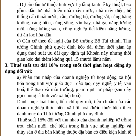
- Dự án đầu tư thuộc lĩnh vực hạ tầng kinh tế kỹ thuật, bao
gồm: đầu tư phát triển nhà máy nước, nhà máy điện, hệ
thống cấp thoát nước, cầu, đường bộ, đường sắt, cảng hàng
không, cảng biển, cảng sông, sân bay, nhà ga, năng lượng
mới, năng lượng sạch, công nghiệp tiết kiệm năng lượng,
dự án lọc hóa dầu.
c) Căn cứ theo đề nghị của Bộ trưởng Bộ Tài chính, Thủ
tướng Chính phủ quyết định kéo dài thêm thời gian áp
dụng thuế suất ưu đãi quy định tại Khoản này nhưng thời
gian kéo dài thêm không quá 15 (mười lăm) năm
3. Thuế suất ưu đãi 10% trong suốt thời gian hoạt động áp
dụng đối với:
a) Phần thu nhập của doanh nghiệp từ hoạt động xã hội
hóa trong lĩnh vực giáo dục - đào tạo, dạy nghề, y tế, văn
hoá, thể thao và môi trường, giám định tư pháp (sau đây
gọi chung là lĩnh vực xã hội hoá).
Danh mục loại hình, tiêu chí quy mô, tiêu chuẩn của các
doanh nghiệp thực hiện xã hội hoá được thực hiện theo
danh mục do Thủ tướng Chính phủ quy định
Thuế suất 15% đối với thu nhập của doanh nghiệp từ trồng
trọt, chăn nuôi, chế biến trong lĩnh vực nông nghiệp và
thủy sản ở địa bàn không thuộc địa bàn có điều kiện kinh tế