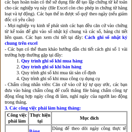
các bạn hoàn toàn có thể sử dụng file để tạo lập chứng từ kế toán
cho các nghiệp vụ này (file Excel còn cho phép in chứng từ hàng
loạt và tự động). Các bạn thể in được sổ quỹ theo ngày (nếu giám
đốc có yêu cầu)
- Mọi nghiệp vụ kinh tế phát sinh các bạn đều căn cứ vào chứng
từ kế toán để ghi vào sổ nhật ký chung và các sổ, bảng chi tiết
liên quan. Các bạn xem chi tiết tại đây:
Cách ghi sổ nhật ký
chung trên excel
- Các bạn có thể tham khảo hướng dẫn chi tiết cách ghi sổ 1 vài
trường hợp thường gặp tại đây:
1.
Quy trình ghi sổ khi mua hàng
2.
Quy trình ghi sổ khi bán hàng
3. Quy trình ghi sổ khi mua tài sản cố định
4. Quy trình ghi sổ khi mua công cụ dụng cụ
- Chấm công nhân viên: Căn cứ vào cứ ký tự quy ước, các bạn
đưa vào bảng chấm công để cuối tháng file bảng chấm công tự
động tổng hợp ngày công đi làm, nghỉ ngày của người lao động
trong tháng.
3. Các công việc phải làm hàng tháng:
Công việc
Thực hiện
Mục đích
phải làm
tại
Dùng để theo dõi ngày công thực tế
Bảng