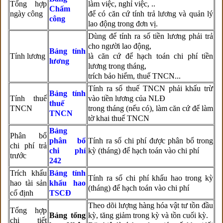
Tổng hợp
làm việc, nghỉ việc, ..
Chấm
ngày công
để có căn cứ tính trả lương và quản lý
công
lao động trong đơn vị.
Dùng để tính ra số tiền lương phải trả
cho người lao động,
Bảng tính
Tính lương
là căn cứ để hạch toán chi phí tiền
lương
lương trong tháng,
trích bảo hiểm, thuế TNCN...
Tính ra số thuế TNCN phải khấu trừ
Bảng tính
Tính thuế
vào tiền lương của NLĐ
thuế
TNCN
trong tháng (nếu có), làm căn cứ để làm
TNCN
tờ khai thuế TNCN
Bảng
Phân bổ
phân bổ
Tính ra số chi phí được phân bổ trong
chi phí trả
chi phí
kỳ (tháng) để hạch toán vào chi phí
trước
242
Trích khấu
Bảng tính
Tính ra số chi phí khấu hao trong kỳ
hao tài sản
khấu hao
(tháng) để hạch toán vào chi phí
cố định
TSCĐ
Theo dõi lượng hàng hóa vật tư tồn đầu
Tổng hợp
Bảng tổng
kỳ, tăng giảm trong kỳ và tồn cuối kỳ.
chi tiết