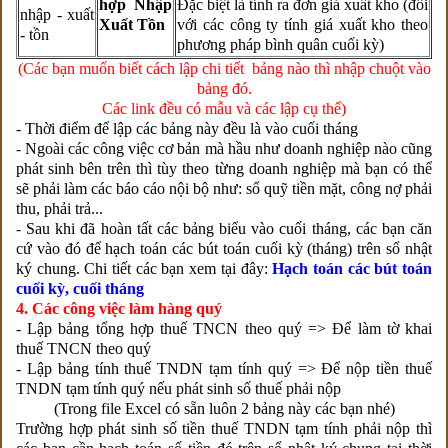
hợp Nhập
Đặc biệt là tính ra đơn giá xuất kho (đối
nhập - xuất
Xuất Tồn
với các công ty tính giá xuất kho theo
- tồn
phương pháp bình quân cuối kỳ)
(Các bạn muốn biết cách lập chi tiết bảng nào thì nhập chuột vào
bảng đó.
Các link đều có mẫu và các lập cụ thể)
- Thời điểm để lập các bảng này đều là vào cuối tháng
- Ngoài các công việc cơ bản mà hầu như doanh nghiệp nào cũng
phát sinh bên trên thì tùy theo từng doanh nghiệp mà bạn có thể
sẽ phải làm các báo cáo nội bộ như: sổ quỹ tiền mặt, công nợ phải
thu, phải trả...
- Sau khi đã hoàn tất các bảng biểu vào cuối tháng, các bạn căn
cứ vào đó để hạch toán các bút toán cuối kỳ (tháng) trên sổ nhật
ký chung. Chi tiết các bạn xem tại đây:
Hạch toán các bút toán
cuối kỳ, cuối tháng
4. Các công việc làm hàng quý
- Lập bảng tổng hợp thuế TNCN theo quý => Để làm tờ khai
thuế TNCN theo quý
- Lập bảng tính thuế TNDN tạm tính quý => Để nộp tiền thuế
TNDN tạm tính quý nếu phát sinh số thuế phải nộp
(Trong file Excel có sẵn luôn 2 bảng này các bạn nhé)
Trường hợp phát sinh số tiền thuế TNDN tạm tính phải nộp thì