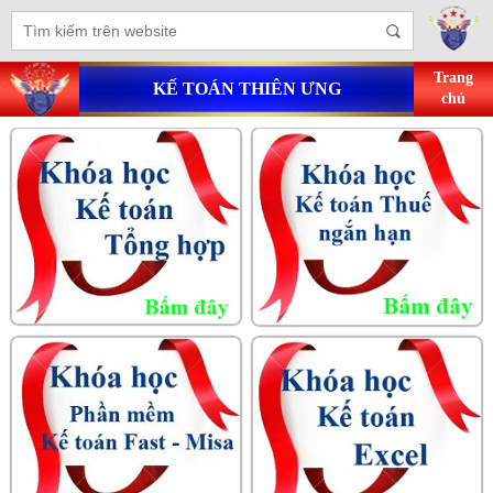
Trang
KẾ TOÁN THIÊN ƯNG
chủ