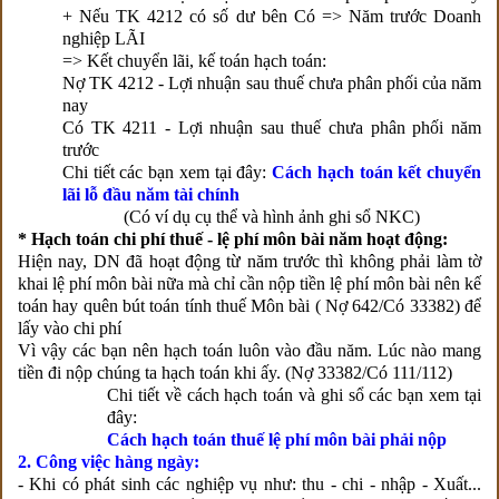
+ Nếu TK 4212 có số dư bên Có => Năm trước Doanh
nghiệp LÃI
=> Kết chuyển lãi, kế toán hạch toán:
Nợ TK 4212 - Lợi nhuận sau thuế chưa phân phối của năm
nay
Có TK 4211 - Lợi nhuận sau thuế chưa phân phối năm
trước
Chi tiết các bạn xem tại đây:
Cách hạch toán kết chuyển
lãi lỗ đầu năm tài chính
(Có ví dụ cụ thể và hình ảnh ghi sổ NKC)
* Hạch toán chi phí thuế - lệ phí môn bài năm hoạt động:
Hiện nay, DN đã hoạt động từ năm trước thì không phải làm tờ
khai lệ phí môn bài nữa mà chỉ cần nộp tiền lệ phí môn bài nên kế
toán hay quên bút toán tính thuế Môn bài ( Nợ 642/Có 33382) để
lấy vào chi phí
Vì vậy các bạn nên hạch toán luôn vào đầu năm. Lúc nào mang
tiền đi nộp chúng ta hạch toán khi ấy. (Nợ 33382/Có 111/112)
Chi tiết về cách hạch toán và ghi sổ các bạn xem tại
đây:
Cách hạch toán thuế lệ phí môn bài phải nộp
2. Công việc hàng ngày:
- Khi có phát sinh các nghiệp vụ như: thu - chi - nhập - Xuất...