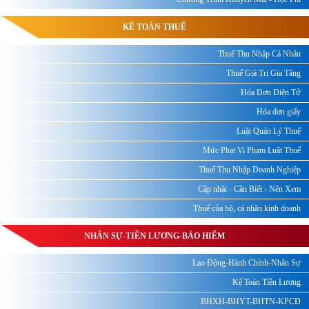
KẾ TOÁN THUẾ
Thuế Thu Nhập Cá Nhân
Thuế Giá Trị Gia Tăng
Hóa Đơn Điện Tử
Hóa đơn giấy
Luật Quản Lý Thuế
Mức Phạt Vi Phạm Luật Thuế
Thuế Thu Nhập Doanh Nghiệp
Cập nhật - Cần Biết - Nên Xem
Thuế của hộ, cá nhân kinh doanh
NHÂN SỰ-TIỀN LƯƠNG-BẢO HIỂM
Lao Động-Hành Chính-Nhân Sự
Kế Toán Tiền Lương
BHXH-BHYT-BHTN-KPCĐ