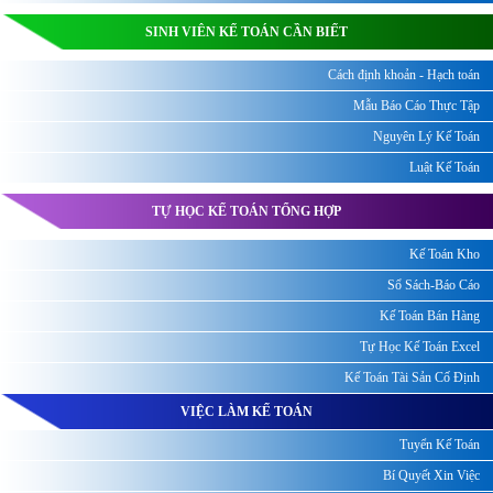
SINH VIÊN KẾ TOÁN CẦN BIẾT
Cách định khoản - Hạch toán
Mẫu Báo Cáo Thực Tập
Nguyên Lý Kế Toán
Luật Kế Toán
TỰ HỌC KẾ TOÁN TỔNG HỢP
Kế Toán Kho
Sổ Sách-Báo Cáo
Kế Toán Bán Hàng
Tự Học Kế Toán Excel
Kế Toán Tài Sản Cố Định
VIỆC LÀM KẾ TOÁN
Tuyển Kế Toán
Bí Quyết Xin Việc