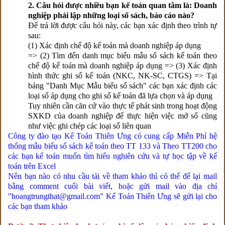
2. Câu hỏi được nhiều bạn kế toán quan tâm là: Doanh
nghiệp phải lập những loại sổ sách, báo cáo nào?
Để trả lời được câu hỏi này, các bạn xác định theo trình tự
sau:
(1) Xác định chế độ kế toán mà doanh nghiệp áp dụng
=> (2) Tìm đến danh mục biểu mẫu sổ sách kế toán theo
chế độ kế toán mà doanh nghiệp áp dụng => (3) Xác định
hình thức ghi sổ kế toán (NKC, NK-SC, CTGS) => Tại
bảng "Danh Mục Mẫu biểu sổ sách" các bạn xác định các
loại sổ áp dụng cho ghi sổ kế toán đã lựa chọn và áp dụng
Tuy nhiên cần căn cứ vào thực tế phát sinh trong hoạt động
SXKD của doanh nghiệp để thực hiện việc mở sổ cũng
như việc ghi chép các loại sổ liên quan
Công ty đào tạo Kế Toán Thiên Ưng có cung cấp Miễn Phí hệ
thống mẫu biểu sổ sách kế toán theo TT 133 và Theo TT200 cho
các bạn kế toán muốn tìm hiểu nghiên cứu và tự học tập về kế
toán trên Excel
Nên bạn nào có nhu cầu tải về tham khảo thì có thể để lại mail
bằng comment cuối bài viết, hoặc gửi mail vào địa chỉ
"hoangtrungthat@gmail.com" Kế Toán Thiên Ưng sẽ gửi lại cho
các bạn tham khảo