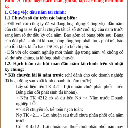
Bước 2: Thực hiện hạch toán, ghi sổ, lập các bảng biểu định
kỳ
1. Công việc đầu năm tài chính:
1.1 Chuyển số dư trên các bảng biểu:
- Đối với các công ty đã và đang hoạt động: Công việc đầu năm
của chúng ta sẽ là phải chuyển tất cả số dư cuối kỳ của năm trước
sang làm số dư đầu kỳ của năm. Bao gồm cả bảng biểu sau: Bảng
cân đối phát sinh tài khoản, bảng tổng hợp phải thu - phải trả, báo
cáo tồn kho, khấu hao TSCĐ, phân bổ chi phí.
- Đối với các doanh nghiệp mới thành lập trong năm: vì không có
số dư nên chúng ta không phải chuyển
1.2. Hạch toán các bút toán đầu năm tài chính trên sổ nhật
ký chung:
* Kết chuyển lãi lỗ năm trước
(chỉ dành cho các doanh nghiệp
đã hoạt động sản xuất kinh doanh từ năm trước)
Lấy số liệu trên TK 421 - Lợi nhuận chưa phân phối – trên
Bảng cân đối phát sinh tài khoản).
+ Nếu TK 4212 có số dư bên Nợ => Năm trước Doanh
nghiệp LỖ
=> Kết chuyển lỗ, kế toán hạch toán:
Nợ TK 4211 - Lợi nhuận sau thuế chưa phân phối của năm
trước
Có TK 4212 - Lợi nhuận sau thuế chưa phân phối năm nay