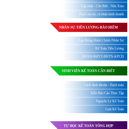
Cập nhật - Cần Biết - Nên Xem
Thuế của hộ, cá nhân kinh doanh
NHÂN SỰ-TIỀN LƯƠNG-BẢO HIỂM
Lao Động-Hành Chính-Nhân Sự
Kế Toán Tiền Lương
BHXH-BHYT-BHTN-KPCĐ
SINH VIÊN KẾ TOÁN CẦN BIẾT
Cách định khoản - Hạch toán
Mẫu Báo Cáo Thực Tập
Nguyên Lý Kế Toán
Luật Kế Toán
TỰ HỌC KẾ TOÁN TỔNG HỢP