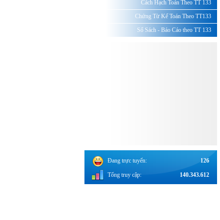
Cách Hạch Toán Theo TT 133
Chứng Từ Kế Toán Theo TT133
Sổ Sách - Báo Cáo theo TT 133
Đang trực tuyến:
126
Tổng truy cập:
140.343.612