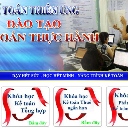
DẠY HẾT SỨC - HỌC HẾT MÌNH - NÂNG TRÌNH KẾ TOÁN