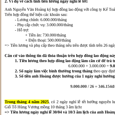
2. Ví dụ về cách tính tiền lương ngày nghỉ lễ tết:
Anh Nguyễn Văn Hoàng ký hợp đồng lao động với công ty Kế To
Trên hợp đồng thể hiện các khoản sau:
- Lương chính: 6.000.000/tháng
- Phụ cấp chức vụ: 3.000.000/tháng
- Hỗ trợ:
+ Tiền ăn: 730.000/tháng
+ Điện thoại: 500.000/tháng
=> Tiền lương và phụ cấp theo tháng nêu trên được tính trên 26 ngà
Căn cứ vào thông tin đã thỏa thuận trên hợp đồng lao động này
1. Tiền lương theo hợp đồng lao động làm căn cứ để trả tr
6.000.000 + 3.000.000 =
9.
2. Số ngày làm việc bình thường trong tháng
theo quy định
3. Số tiền anh Hoàng được hưởng của 1 ngày nghỉ hưởng
9.000.000 / 26 = 346.154đ
Trong tháng 4 năm 2025
, có 2 ngày nghỉ lễ tết hưởng nguyên lư
Giỗ Tổ Hùng Vương mồng 10 tháng 3 âm lịch
:
=> Tiền lương ngày nghỉ lễ 30/04 và 10/3 âm lịch của anh Hoàn