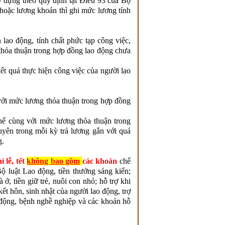
y dựng theo quy định tại Điều 93 của Bộ
hoặc lương khoán thì ghi mức lương tính
lao động, tính chất phức tạp công việc,
thỏa thuận trong hợp đồng lao động chưa
ết quả thực hiện công việc của người lao
với mức lương thỏa thuận trong hợp đồng
hể cùng với mức lương thỏa thuận trong
yên trong mỗi kỳ trả lương gắn với quá
g.
 lễ, tết
không bao gồm
các khoản
chế
ộ luật Lao động, tiền thưởng sáng kiến;
à ở, tiền giữ trẻ, nuôi con nhỏ; hỗ trợ khi
ết hôn, sinh nhật của người lao động, trợ
 động, bệnh nghề nghiệp và các khoản hỗ