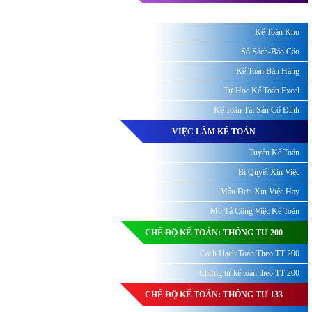
Kế Toán Kho
Sổ Sách-Báo Cáo
Kế Toán Bán Hàng
Tự Học Kế Toán Excel
Kế Toán Tài Sản Cố Định
VIỆC LÀM KẾ TOÁN
Tuyển Kế Toán
Bí Quyết Xin Việc
Mẫu Đơn Xin Việc Hay
Mô Tả Công Việc Kế Toán
CHẾ ĐỘ KẾ TOÁN: THÔNG TƯ 200
Cách Hạch Toán Theo TT 200
Chứng từ kế toán theo TT 200
CHẾ ĐỘ KẾ TOÁN: THÔNG TƯ 133