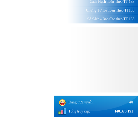
Cách Hạch Toán Theo TT 133
Chứng Từ Kế Toán Theo TT133
Sổ Sách - Báo Cáo theo TT 133
Đang trực tuyến:
40
Tổng truy cập:
140.373.191