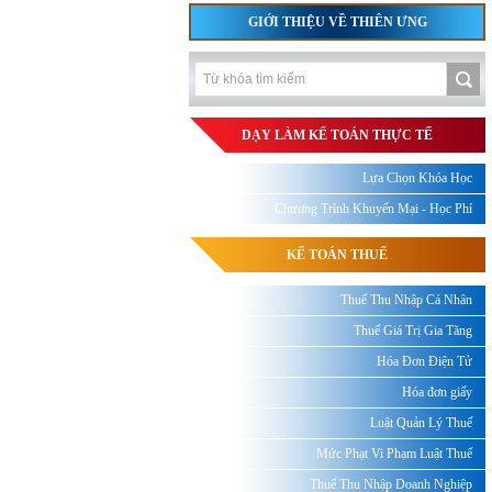
GIỚI THIỆU VỀ THIÊN ƯNG
DẠY LÀM KẾ TOÁN THỰC TẾ
Lựa Chọn Khóa Học
Chương Trình Khuyến Mại - Học Phí
KẾ TOÁN THUẾ
Thuế Thu Nhập Cá Nhân
Thuế Giá Trị Gia Tăng
Hóa Đơn Điện Tử
Hóa đơn giấy
Luật Quản Lý Thuế
Mức Phạt Vi Phạm Luật Thuế
Thuế Thu Nhập Doanh Nghiệp