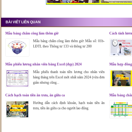
BÀI VIẾT LIÊN QUAN
Mẫu bảng chấm công làm thêm giờ
Cách tính lươn
2024
Mẫu bảng chấm công làm thêm giờ: Mẫu số: 01b-
LĐTL theo Thông tư 133 và thông tư 200
Mẫu phiếu lương nhân viên bằng Excel (đẹp) 2024
Mẫu hợp đồng 
Mẫu phiếu thanh toán tiền lương cho nhân viên
hàng tháng trên Excel mới nhất năm 2024 (vừa đơn
giản nhưng cũng...
Cách hạch toán tiền ăn trưa, ăn giữa ca
Mẫu bảng chấm
LĐTL
Hướng dẫn cách định khoản, hạch toán tiền ăn
trưa, tiền ăn giữa ca cho người lao động