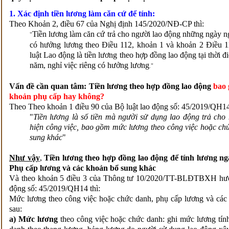
1. Xác định tiền lương làm căn cứ để tính:
Theo Khoản 2, điều 67 của Nghị định 145/2020/NĐ-CP thì:
Tiền lương làm căn cứ trả cho người lao động những ngày ngh
"
có hưởng lương theo Điều 112, khoản 1 và khoản 2 Điều 1
luật Lao động là tiền lương theo hợp đồng lao động tại thời đ
năm, nghỉ việc riêng có hưởng lương
."
Vấn đề cần quan tâm: Tiền lương theo hợp đồng lao động
bao 
khoản phụ cấp hay không?
Theo Theo khoản 1 điều 90 của Bộ luật lao động số: 45/2019/QH14
"
Tiền lương là số tiền mà người sử dụng lao động trả cho
hiện công việc, bao gồm mức lương theo công việc hoặc ch
sung khác
"
Như vậy
,
Tiền lương theo hợp đồng lao động để tính lương ng
Phụ cấp lương
và các khoản bổ sung khác
Và theo khoản 5 điều 3 của Thông tư 10/2020/TT-BLĐTBXH hướn
động số: 45/2019/QH14 thì:
Mức lương theo công việc hoặc chức danh, phụ cấp lương và các
sau:
a) Mức lương
theo công việc hoặc chức danh: ghi mức lương tính