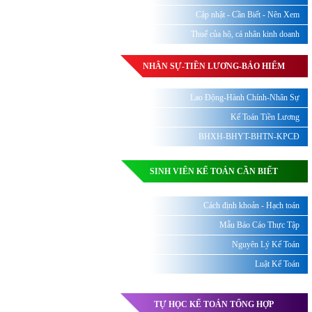
Cập nhật - Cần Biết - Nên Xem
Thuế của hộ, cá nhân kinh doanh
NHÂN SỰ-TIỀN LƯƠNG-BẢO HIỂM
Lao Động-Hành Chính-Nhân Sự
Kế Toán Tiền Lương
BHXH-BHYT-BHTN-KPCĐ
SINH VIÊN KẾ TOÁN CẦN BIẾT
Cách định khoản - Hạch toán
Mẫu Báo Cáo Thực Tập
Nguyên Lý Kế Toán
Luật Kế Toán
TỰ HỌC KẾ TOÁN TỔNG HỢP