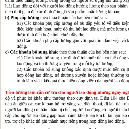
danh theo thang lương, bảng lương do người sử dụng lao động xâ
luật Lao động; đối với người lao động hưởng lương theo sản phẩm 
theo thời gian để xác định đơn giá sản phẩm hoặc lương khoán;
b) Phụ cấp lương
theo thỏa thuận của hai bên như sau:
b1) Các khoản phụ cấp lương để bù đắp yếu tố về điều kiện 
điều kiện sinh hoạt, mức độ thu hút lao động mà mức lương 
được tính đến hoặc tính chưa đầy đủ;
b2) Các khoản phụ cấp lương gắn với quá trình làm việc và k
động.
c) Các khoản bổ sung khác
theo thỏa thuận của hai bên như sau:
c1) Các khoản bổ sung xác định được mức tiền cụ thể cùng 
lao động và trả thường xuyên trong mỗi kỳ trả lương;
c2) Các khoản bổ sung không xác định được mức tiền cụ t
hợp đồng lao động, trả thường xuyên hoặc không thường xu
trình làm việc, kết quả thực hiện công việc của người lao độn
Tiền lương làm căn cứ trả cho người lao động những ngày nghỉ
độ và phúc lợi khác như thưởng theo quy định tại Điều 104 của B
tiền ăn giữa ca; các khoản hỗ trợ xăng xe, điện thoại, đi lại, tiền nh
người lao động có thân nhân bị chết, người lao động có người thân k
cấp cho người lao động gặp hoàn cảnh khó khăn khi bị tai nạn lao
trợ, trợ cấp khác thì ghi thành mục riêng trong hợp đồng lao động.