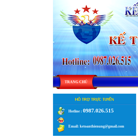
TRANG CHỦ
0987.026.515
Hotline :
.
Email: ketoanthienung@gmail.com