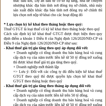
thác dầu khí, Dự án đầu tư cơ sở hạ tầng, nhà để chuyển
nhượng khác địa bàn tỉnh nơi đóng trụ sở chính, nhà máy
sản xuất điện khác địa bàn tỉnh nơi đóng trụ sở chính thì
lựa chọn nơi nộp tờ khai cho các hoạt động đó
* Lựa chọn kỳ kê khai theo tháng hoặc theo quý:
Thuế GTGT là loại thuế có kỳ kê khai theo tháng hoặc theo quý
Cách xác định kỳ kê khai thuế GTGT được thực hiện theo quy
định điểm a khoản 1 Điều 8 của Nghị định 126/2020/NĐ-CP và
Điều 9 của Nghị định 126/2020/NĐ-CP như sau:
- Khai thuế giá trị gia tăng theo quý áp dụng đối với:
+ Doanh nghiệp có tổng doanh thu bán hàng hoá và cung
cấp dịch vụ của năm trước liền kề từ 50 tỷ đồng trở xuống
thì được khai thuế giá trị gia tăng theo quý.
+ Doanh nghiệp mới thành lập
=> Lưu ý: Đối với các công ty đủ điều kiện kê khai thuế
GTGT theo quý thì được quyền lựa chọn kê khai thuế
GTGT theo tháng hoặc theo quý
- Khai thuế giá trị gia tăng theo tháng áp dụng đối với:
+ Doanh nghiệp có tổng doanh thu bán hàng hoá và cung
cấp dịch vụ của năm trước liền kề trên 50 tỷ đồng.
+ Doanh nghiệp có tổng doanh thu bán hàng hoá và cung
cấp dịch vụ của năm trước liền kề từ 50 tỷ đồng trở xuống