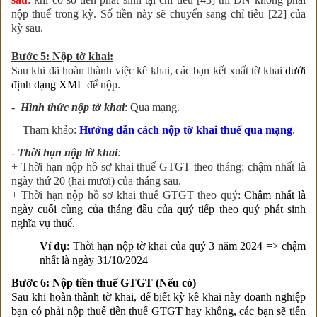
nộp thuế trong kỳ. Số tiền này sẽ chuyển sang chỉ tiêu [22] của
kỳ sau.
Bước 5: Nộp tờ khai:
Sau khi đã hoàn thành việc kê khai, các bạn kết xuất tờ khai
dưới
định dạng XML
để nộp.
-
Hình thức nộp tờ khai
: Qua mạng.
Tham khảo:
Hướng dẫn cách nộp tờ khai thuế qua mạng
.
-
Thời hạn nộp tờ khai
:
+ Thời hạn nộp hồ sơ khai thuế GTGT theo tháng: chậm nhất là
ngày thứ 20 (hai mươi) của tháng sau.
+ Thời hạn nộp hồ sơ khai thuế GTGT theo quý:
Chậm nhất là
ngày cuối cùng của tháng đầu của quý tiếp theo quý phát sinh
nghĩa vụ thuế.
Ví dụ
: Thời hạn nộp tờ khai của quý 3 năm 2024 => chậm
nhất là ngày 31/10/2024
Bước 6: Nộp tiền thuế GTGT (Nếu có)
Sau khi hoàn thành tờ khai, để biết kỳ kê khai này doanh nghiệp
bạn có phải nộp thuế tiền thuế GTGT hay không, các bạn sẽ tiến