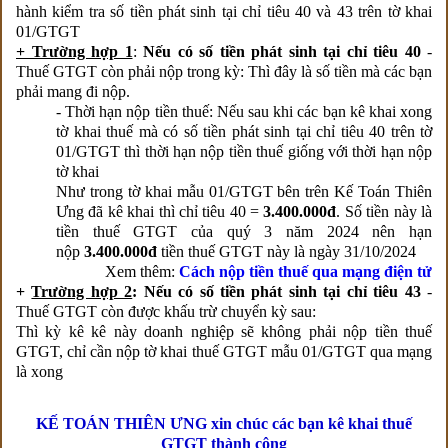
hành kiểm tra số tiền phát sinh tại chỉ tiêu 40 và 43 trên tờ khai
01/GTGT
+ Trường hợp 1
:
Nếu có số tiền phát sinh tại chỉ tiêu 40
-
Thuế GTGT còn phải nộp trong kỳ: Thì đây là số tiền mà các bạn
phải mang đi nộp.
- Thời hạn nộp tiền thuế: Nếu sau khi các bạn kê khai xong
tờ khai thuế mà có số tiền phát sinh tại chỉ tiêu 40 trên tờ
01/GTGT thì thời hạn nộp tiền thuế giống với thời hạn nộp
tờ khai
Như trong tờ khai mẫu 01/GTGT bên trên Kế Toán Thiên
Ưng đã kê khai thì chỉ tiêu 40 =
3.400.000đ
. S
ố tiền
này là
tiền thuế GTGT của quý 3 năm 2024 nên hạn
nộp
3.400.000đ
tiền thuế GTGT này là ngày 31/10/2024
Xem thêm:
Cách nộp tiền thuế qua mạng điện tử
+
Trường hợp 2
: Nếu có số tiền phát sinh tại chỉ tiêu 43
-
Thuế GTGT còn được khấu trừ chuyển kỳ sau:
Thì kỳ kê kê này doanh nghiệp sẽ không phải nộp tiền thuế
GTGT, chỉ cần nộp tờ khai thuế GTGT mẫu 01/GTGT qua mạng
là xong
KẾ TOÁN THIÊN ƯNG xin chúc các bạn kê khai thuế
GTGT thành công