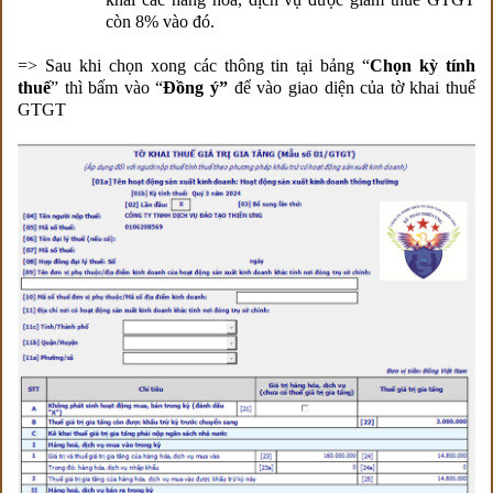
còn 8% vào đó.
=> Sau khi chọn xong các thông tin tại bảng “
Chọn kỳ tính
thuế
” thì bấm vào “
Đồng ý”
để vào giao diện của tờ khai thuế
GTGT