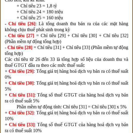
+ Chỉ tiêu 23 = 1,8 tỷ
+ Chỉ tiêu 24 = 180 triệu
+ Chỉ tiêu 25 = 160 triệu
-
Chỉ tiêu [26]
: Là tổng doanh thu bán ra của các mặt hàng
không chịu thuế phát sinh trong kỳ
-
Chỉ tiêu [27]
= Chỉ tiêu [29] + Chỉ tiêu [30] + Chỉ tiêu [32]
(Phần mềm tự động tổng hợp)
-
Chỉ tiêu [28]
= Chỉ tiêu [31] + Chỉ tiêu [33] (Phần mềm tự động
tổng hợp)
Các chỉ tiêu từ 26 đến 33 là tổng hợp số liệu của doanh thu và
thuế GTGT đầu ra theo các mức thuế suất:
+
Chỉ tiêu [29]
: Tổng giá trị hàng hoá dịch vụ bán ra có thuế suất
0%
+
Chỉ tiêu [30]
: Tổng giá trị hàng hoá dịch vụ bán ra có thuế suất
5%
+
Chỉ tiêu [31]
: Tổng số thuế GTGT của hàng hoá dịch vụ bán
ra có thuế suất 5%
Phần mềm tự động tính: Chỉ tiêu [31] = Chỉ tiêu [30] x 5%
+
Chỉ tiêu [32]
: Tổng giá trị hàng hoá dịch vụ bán ra có thuế suất
10%
+
Chỉ tiêu [33]
: Tổng số thuế GTGT của hàng hoá dịch vụ bán
ra có thuế suất 10%