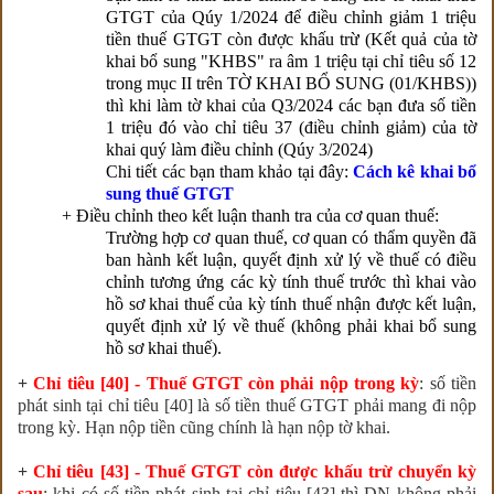
GTGT của Qúy 1/2024 để điều chỉnh giảm 1 triệu
tiền thuế GTGT còn được khấu trừ (Kết quả của tờ
khai bổ sung "KHBS" ra âm 1 triệu tại
chỉ tiêu số 12
trong mục II trên TỜ KHAI BỔ SUNG (01/KHBS)
)
thì khi làm tờ khai của Q3/2024 các bạn đưa số tiền
1 triệu đó vào chỉ tiêu 37 (điều chỉnh giảm) của tờ
khai quý làm điều chỉnh (Qúy 3/2024)
Chi tiết các bạn tham khảo tại đây:
Cách kê khai bổ
sung thuế GTGT
+ Điều chỉnh theo kết luận thanh tra của cơ quan thuế:
Trường hợp cơ quan thuế, cơ quan có thẩm quyền đã
ban hành kết luận, quyết định xử lý về thuế có điều
chỉnh tương ứng các kỳ tính thuế trước thì khai vào
hồ sơ khai thuế của kỳ tính thuế nhận được kết luận,
quyết định xử lý về thuế (không phải khai bổ sung
hồ sơ khai thuế).
+
Chỉ tiêu [40] - Thuế GTGT còn phải nộp trong kỳ
: số tiền
phát sinh tại chỉ tiêu [40] là số tiền thuế GTGT phải mang đi nộp
trong kỳ. Hạn nộp tiền cũng chính là hạn nộp tờ khai.
+
Chỉ tiêu [43] - Thuế GTGT còn được khấu trừ chuyển kỳ
sau
: khi có số tiền phát sinh tại chỉ tiêu [43] thì DN không phải