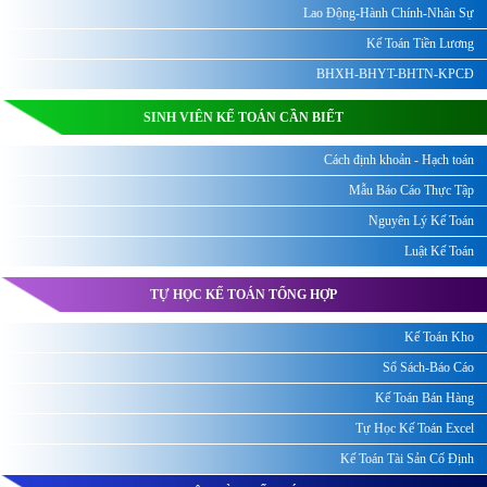
Lao Động-Hành Chính-Nhân Sự
Kế Toán Tiền Lương
BHXH-BHYT-BHTN-KPCĐ
SINH VIÊN KẾ TOÁN CẦN BIẾT
Cách định khoản - Hạch toán
Mẫu Báo Cáo Thực Tập
Nguyên Lý Kế Toán
Luật Kế Toán
TỰ HỌC KẾ TOÁN TỔNG HỢP
Kế Toán Kho
Sổ Sách-Báo Cáo
Kế Toán Bán Hàng
Tự Học Kế Toán Excel
Kế Toán Tài Sản Cố Định