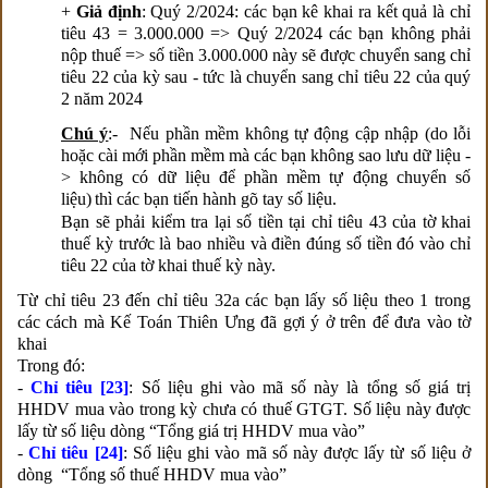
+
Giả định
: Quý 2/2024: các bạn kê khai ra kết quả là chỉ
tiêu 43 = 3.000.000 => Quý 2/2024 các bạn không phải
nộp thuế => số tiền 3.000.000 này sẽ được chuyển sang chỉ
tiêu 22 của kỳ sau - tức là chuyển sang chỉ tiêu 22 của quý
2 năm 2024
Chú ý
:- Nếu phần mềm không tự động cập nhập (do lỗi
hoặc cài mới phần mềm mà các bạn không sao lưu dữ liệu -
> không có dữ liệu để phần mềm tự động chuyển số
liệu)
thì các bạn tiến hành gõ tay số liệu.
Bạn sẽ phải kiểm tra lại số tiền tại chỉ tiêu 43 của tờ khai
thuế kỳ trước là bao nhiều và điền đúng số tiền đó vào chỉ
tiêu 22 của tờ khai thuế kỳ này.
Từ chỉ tiêu 23 đến chỉ tiêu 32a các bạn lấy số liệu theo 1 trong
các cách mà Kế Toán Thiên Ưng đã gợi ý ở trên để đưa vào tờ
khai
Trong đó:
-
Chỉ tiêu [23]
: Số liệu ghi vào mã số này là tổng số giá trị
HHDV mua vào trong kỳ chưa có thuế GTGT. Số liệu này được
lấy từ số liệu dòng “Tổng giá trị HHDV mua vào”
-
Chỉ tiêu [24]
: Số liệu ghi vào mã số này được lấy từ số liệu ở
dòng “Tổng số thuế HHDV mua vào”