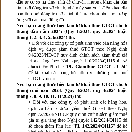
đầu tư cơ sở hạ tầng, nhà để chuyển nhượng khác địa bàn
tỉnh nơi đóng trụ sở chính, nhà máy sản xuất điện khác địa
bàn tỉnh nơi đóng trụ sở chính thì lựa chọn phụ lục tương
ứng với các hoạt động đó
Nếu bạn đang thực hiện làm tờ khai thuế GTGT cho 6
tháng đầu năm 2024: (Qúy 1/2024, quý 2/2024 hoặc
tháng 1, 2, 3, 4, 5, 6/2024) thì:
+ Đối với các công ty có phát sinh việc bán hàng hóa
dịch vụ được giảm thuế GTGT theo Nghị định
94/2023/NĐ-CP quy định chính sách giảm thuế giá
trị gia tăng theo Nghị quyết 110/2023/QH15 thì
sẽ
chọn
thêm Phụ lục “
PL_Giamthue_GTGT_23_24
”
để kê khai các hàng hóa dịch vụ được giảm thuế
GTGT vào đó.
Nếu bạn đang thực hiện làm tờ khai thuế GTGT cho 6
tháng cuối năm 2024: (Qúy 3/2024, quý 4/2024 hoặc
tháng 7, 8, 9, 10, 11, 11/2024) thì:
+ Đối với các công ty
có phát sinh các hàng hóa,
dịch vụ bán ra được giảm thuế GTGT theo Nghị
định 72/2024/NĐ-CP quy định chính sách giảm thuế
giá trị gia tăng theo Nghị quyết 142/2024/QH15 thì
sẽ chọn thêm Phụ lục “
PL 142/2024/QH15
” để kê
khai các hàng hóa, dịch vụ được giảm thuế GTGT