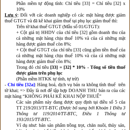
Phần mềm tự động tính: Chỉ tiêu [33] = Chỉ tiêu [32] x
10%
Lưu ý
: Đối với các doanh nghiệp có các mặt hàng được giảm
thuế GTGT và đã kê khai giảm thuế tại phụ lục giảm thuế
thì:
Trên tờ khai thuế GTGT (Mẫu số 01/GTGT):
+ Cột giá trị HHDV của chỉ tiêu [32] gồm doanh thu của
cả những mặt hàng chịu thuế 10% và của cả những mặt
hàng được giảm thuế còn 8%;
+ Cột thuế GTGT của chỉ tiêu [33] cũng gồm tiền thuế của
cả những mặt hàng chịu thuế 10% và của cả những mặt
hàng được giảm thuế còn 8%;
Trong đó chỉ tiêu
[33] = [32] * 10% - Tổng số tiền thuế
được giảm trên phụ lục
(Phần mềm HTKK tự tính, tự trừ)
-
Chỉ tiêu [32a]
: Hàng hoá, dịch vụ bán ra không tính thuế trên
tờ khai; => Đây là nơi để tập hợp DOANH THU bán ra của các
mặt hàng “KHÔNG PHẢI KÊ KHAI NỘP THUẾ”
Các sản phẩm này đang được quy định tại điều số 5 của
TT 219/2013/TT-BTC
(Được bổ sung bởi Khoản 1 Điều 3
Thông tư 119/2014/TT-BTC, Điều 1 Thông tư
193/2015/TT-BTC
.
Ví dụ như: bán sản phẩm trồng trọt, chăn nuôi, thủy sản,