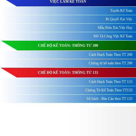
VIỆC LÀM KẾ TOÁN
Tuyển Kế Toán
Bí Quyết Xin Việc
Mẫu Đơn Xin Việc Hay
Mô Tả Công Việc Kế Toán
CHẾ ĐỘ KẾ TOÁN: THÔNG TƯ 200
Cách Hạch Toán Theo TT 200
Chứng từ kế toán theo TT 200
CHẾ ĐỘ KẾ TOÁN: THÔNG TƯ 133
Cách Hạch Toán Theo TT 133
Chứng Từ Kế Toán Theo TT133
Sổ Sách - Báo Cáo theo TT 133