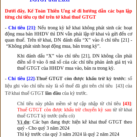
Dưới đây, Kế Toán Thiên Ưng sẽ đi hướng dẫn các bạn lập
từng chỉ tiêu cụ thể trên tờ khai thuế GTGT
-
Chỉ tiêu [21]
: Nếu trong kỳ kê khai không phát sinh các hoạt
động mua bán HHDV thì DN vẫn phải lập tờ khai và gửi đến cơ
quan thuế. Trên tờ khai, DN đánh dấu “X” vào ô chỉ tiêu [21] -
“Không phát sinh hoạt động mua, bán trong kỳ”.
Khi đánh dấu “X” vào chỉ tiêu [21], DN không cần phải
điền số 0 vào ô mã số của các chỉ tiêu phản ánh giá trị và
thuế GTGT của HHDV mua vào, bán ra trong kỳ.
-
Chỉ tiêu [22]
-Thuế GTGT còn được khấu trừ kỳ trước
:
số
liệu ghi vào chỉ tiêu này là số thuế đã ghi trên chỉ tiêu [43] của
Tờ khai thuế GTGT
lần đầu
của kỳ trước.
Chỉ tiêu này phần mềm sẽ tự cập nhập từ chỉ tiêu
[43]
:
Thuế GTGT còn được khấu trừ chuyển kỳ sau
từ tờ khai
thuế GTGT kỳ trước (nếu có)
Ví dụ
:
Các bạn đang thực hiện kê khai thuế GTGT theo
quý - Cho quý 3 năm 2024
Thì kỳ trước của quý 3 năm 2024 là quý 2 năm 2024