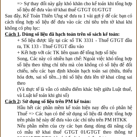
=> Sự thay đổi này gây khó khăn cho kế toán khi tổng hợp
số liệu để đưa vào tờ khai thuế GTGT 01/GTGT
Sau đây, Kế Toán Thiên Ưng sẽ đưa ra 1 vài gợi ý để các bạn có
cách tổng hợp số liệu để đưa vào các chỉ tiêu trên tờ khai khi
không có phụ lục:
Cách 1
. Dùng số liệu đã hạch toán trên sổ sách kế toán:
+ Số liệu được lấy tại các sổ TK 3331 - Thuế GTGT đầu
ra, TK 133 - Thuế GTGT đầu vào
+ Kết hợp với các TK liên quan để tổng hợp số liệu
Song, Các này có nhiều hạn chế: Ngoài việc khó tổng hợp
số liệu theo từng chỉ tiêu mà còn không có số liệu để đối
chiếu, nếu các bạn định khoản hạch toán sai (thừa, thiếu
hóa đơn, sai số tiền...) thì số liệu đưa lên tờ khai cũng sai
theo
(Và thực tế là vẫn có nhiều điểm khác biệt giữa Luật thuế,
và Luật kế toán khi ghi sổ)
Cách 2
: Sử dụng số liệu trên PM kế toán:
Hầu hết các phần mềm kế toán hiện nay đều có phân hệ
Thuế => Các bạn có thể sử dụng số liệu đã được tổng hợp
trên phân hệ này để đưa vào các chỉ tiêu trên PM HTKK
Nếu phần mềm của cty các bạn đang dùng đã nâng cấp
có mẫu tờ khai thuế GTGT 01/GTGT theo thông tư