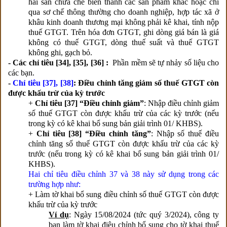
hải sản chưa chế biến thành các sản phẩm khác hoặc chỉ
qua sơ chế thông thường cho doanh nghiệp, hợp tác xã ở
khâu kinh doanh thương mại không phải kê khai, tính nộp
thuế GTGT. Trên hóa đơn GTGT, ghi dòng giá bán là giá
không có thuế GTGT, dòng thuế suất và thuế GTGT
không ghi, gạch bỏ.
- Các chỉ tiêu [34], [35], [36] :
Phần mềm sẽ tự nhảy số liệu cho
các bạn.
-
Chỉ tiêu [37], [38]
: Điều chỉnh tăng giảm số thuế GTGT còn
được khấu trừ của kỳ trước
+
Chỉ tiêu [37] “Điều chỉnh giảm”
: Nhập điều chỉnh giảm
số thuế GTGT còn được khấu trừ của các kỳ trước (nếu
trong kỳ có kê khai bổ sung bản giải trình 01/ KHBS).
+
Chỉ tiêu [38] “Điều chỉnh tăng”
: Nhập số thuế điều
chỉnh tăng số thuế GTGT còn được khấu trừ của các kỳ
trước (nếu trong kỳ có kê khai bổ sung bản giải trình 01/
KHBS).
Hai chỉ tiêu điều chỉnh 37 và 38 này sử dụng trong các
trường hợp như:
+ Làm tờ khai bổ sung điều chỉnh số thuế GTGT còn được
khấu trừ của kỳ trước
Ví dụ
: Ngày 15/08/2024 (tức quý 3/2024), công ty
bạn làm tờ khai điêu chỉnh bổ sung cho tờ khai thuế