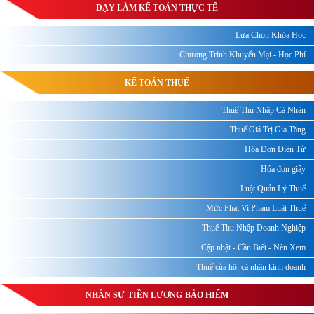
DẠY LÀM KẾ TOÁN THỰC TẾ
Lựa Chọn Khóa Học
Chương Trình Khuyến Mại - Học Phí
KẾ TOÁN THUẾ
Thuế Thu Nhập Cá Nhân
Thuế Giá Trị Gia Tăng
Hóa Đơn Điện Tử
Hóa đơn giấy
Luật Quản Lý Thuế
Mức Phạt Vi Phạm Luật Thuế
Thuế Thu Nhập Doanh Nghiệp
Cập nhật - Cần Biết - Nên Xem
Thuế của hộ, cá nhân kinh doanh
NHÂN SỰ-TIỀN LƯƠNG-BẢO HIỂM