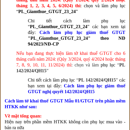
tháng 1, 2, 3, 4, 5, 6/2024) thì
: chọn và làm
phụ lục
“
PL_Giamthue_GTGT_23_24
”
Chi tiết cách làm phụ lục
“
PL_Giamthue_GTGT_23_24
” các bạn xem tại
đây:
Cách làm phụ lục giảm thuế GTGT
"
PL_Giamthue_GTGT_23_24
" theo NĐ
94/2023/NĐ-CP
Nếu bạn đang thực hiện làm tờ khai thuế GTGT cho 6
tháng cuối năm 2024: (Qúy 3/2024, quý 4/2024 hoặc tháng
7, 8, 9, 10, 11, 11/2024) thì
: chọn và làm
phụ lục
“
PL
142/2024/QH15
”
Chi tiết cách làm phụ lục
“
PL 142/2024/QH15
”
các
bạn xem tại đây:
Cách làm phụ lục giảm thuế
GTGT nghị quyết 142/2024/QH15
Cách làm tờ khai thuế GTGT Mẫu 01/GTGT trên phần mềm
HTKK như sau:
Về mặt tổng quan:
Hiện nay trên phần mềm HTKK không còn phụ lục mua vào -
bán ra nữa