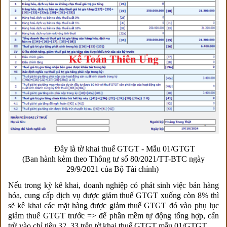
Đây là tờ khai thuế GTGT - Mẫu 01/GTGT
(Ban hành kèm theo Thông tư số 80/2021/TT-BTC ngày
29/9/2021 của Bộ Tài chính)
Nếu trong kỳ kê khai, doanh nghiệp có phát sinh việc bán hàng
hóa, cung cấp dịch vụ được giảm thuế GTGT xuống còn 8% thì
sẽ kê khai các mặt hàng được giảm thuế GTGT đó vào phụ lục
giảm thuế GTGT
trước => để phần mềm tự động tổng hợp, cấn
trừ vào chỉ tiêu 32, 33 trên tờ khai thuế GTGT mẫu 01/GTGT