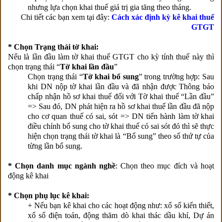
nhưng lựa chọn khai thuế giá trị gia tăng theo tháng.
Chi tiết các bạn xem tại đây:
Cách xác định kỳ kê khai thuế
GTGT
* Chọn Trạng thái tờ khai:
Nếu là lần đầu làm tờ khai thuế GTGT cho kỳ tính thuế này thì
chọn trạng thái “
Tờ khai lần đầu
”
Chọn trạng thái “
Tờ khai bổ sung
” trong trường hợp: Sau
khi DN nộp tờ khai lần đầu và đã nhận được Thông báo
chấp nhận hồ sơ khai thuế đối với Tờ khai thuế “Lần đầu”
=> Sau đó, DN phát hiện ra hồ sơ khai thuế lần đầu đã nộp
cho cơ quan thuế có sai, sót => DN tiến hành làm tờ khai
điều chỉnh bổ sung cho tờ khai thuế có sai sót đó thì sẽ thực
hiện chọn trạng thái tờ khai là “Bổ sung” theo số thứ tự của
từng lần bổ sung.
* Chọn danh mục ngành nghề
: Chọn theo mục đích và hoạt
động kê khai
* Chọn phụ lục kê khai:
+ Nếu bạn kê khai cho các hoạt động như: xổ số kiến thiết,
xổ số điện toán, động thăm dò khai thác dầu khí, Dự án